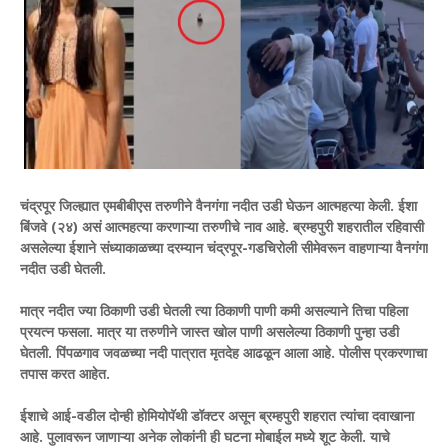
चंद्रपूर जिल्ह्यात एमबीबीएस तरुणीने वैनगंगा नदीत उडी घेऊन आत्महत्या केली. ईशा
बिंजवे (२४) असं आत्महत्या करणाऱ्या तरुणीचे नाव आहे. ब्रम्हपुरी शहरातील रहिवासी
असलेल्या ईशाने संध्याकाळच्या दरम्यान चंद्रपूर-गडचिरोली सीमेवरून वाहणाऱ्या वैनगंगा
नदीत उडी घेतली.
मात्र नदीत ज्या ठिकाणी उडी घेतली त्या ठिकाणी पाणी कमी असल्याने तिचा पहिला
प्रयत्न फसला. मात्र या तरुणीने जास्त खोल पाणी असलेल्या ठिकाणी पुन्हा उडी
घेतली. पिंपळगाव जवळच्या नदी पात्रात मृतदेह आढळून आला आहे. पोलीस प्रकरणाचा
तपास करत आहेत.
ईशाचे आई-वडील दोन्ही होमियोपॅथी डॉक्टर असून ब्रम्हपुरी शहरात त्यांचा दवाखाना
आहे. पुलावरून जाणाऱ्या अनेक लोकांनी ही घटना मोबाईल मध्ये शूट केली. याचे