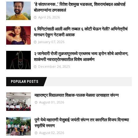
‘हे संतापजनक…’ रितेश देशमुख भडकला, शिवरायांबद्दल आक्षेपार्ह
बोलणाऱ्यांना ठणकावलं
April 26, 2026
६ मिनिटांसाठी आली आणि तब्बल ६ कोटी घेऊन गेली? अभिनेत्रीचं
मानधन ऐकून नेटकरी अवाक
January 07, 2026
२ जानेवारी रोजी तुळजापूरमध्ये प्रथमच भव्य ड्रोन शोचे आयोजन;
शाकंभरी नवरात्रोत्सवातील विशेष आकर्षण
December 24, 2025
POPULAR POSTS
महाराष्ट्र विद्यालयात शिक्षक-पालक मेळावा उत्साहात संपन्न
August 01, 2026
पुणे येथे महाराणी येसुबाई जयंती संपन्न तर कारगिल विजय दिनाच्या
स्मृतींचे स्मरण
August 02, 2026