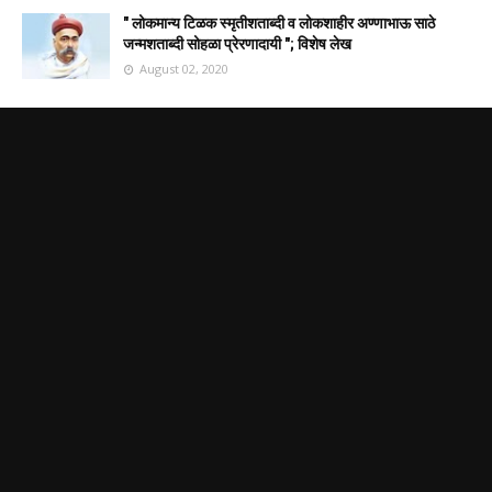
" लोकमान्य टिळक स्मृतीशताब्दी व लोकशाहीर अण्णाभाऊ साठे
जन्मशताब्दी सोहळा प्रेरणादायी "; विशेष लेख
August 02, 2020