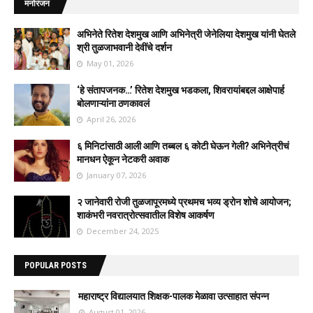
मनोरंजन
अभिनेते रितेश देशमुख आणि अभिनेत्री जेनेलिया देशमुख यांनी घेतले
श्री तुळजाभवानी देवींचे दर्शन
May 01, 2026
‘हे संतापजनक…’ रितेश देशमुख भडकला, शिवरायांबद्दल आक्षेपार्ह
बोलणाऱ्यांना ठणकावलं
April 26, 2026
६ मिनिटांसाठी आली आणि तब्बल ६ कोटी घेऊन गेली? अभिनेत्रीचं
मानधन ऐकून नेटकरी अवाक
January 07, 2026
२ जानेवारी रोजी तुळजापूरमध्ये प्रथमच भव्य ड्रोन शोचे आयोजन;
शाकंभरी नवरात्रोत्सवातील विशेष आकर्षण
December 24, 2025
POPULAR POSTS
महाराष्ट्र विद्यालयात शिक्षक-पालक मेळावा उत्साहात संपन्न
August 01, 2026