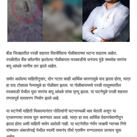
बीड जिल्ह्यातील परळी शहरात दिवसेंदिवस गोळीबाराच्या घटना वाढतच आहेत.
परळीतील बँक कॉलनीत झालेल्या गोळीबारात मरळवडीचे धनंजय मुंडे समर्थक सरपंच
बापू आंधळे जागीच ठार झाले आहेत.
समोर आलेल्या माहितीनुसार, दोन गटात काही आर्थिक कारणामुळे वाद झाला होता, मात्र
हा वाद टोकाला गेल्यामुळे हा गोळीबार झाला. या गोळीबारामध्ये परळी तालुक्यातील
मरळवाडी येथील युवा सरपंच बापू आंधळे यांचा मृत्यू झाला. या घटनेमुळे परळी शहरात
तणावपूर्व वातावरण निर्माण झाले आहे.
या घटनेची माहिती मिळाल्यानंतर पोलिसांनी घटनास्थळी धाव घेतली असून या
प्रकरणाचा तपास सुरु करण्यात आला आहे. मात्र हा वाद आर्थिक देवाणघेवाणीतून
झाला होता अशी माहिती समोर आलेली नाही. या घटनेतील गंभीर जखमी ग्यानबा गित्ते
यांच्यावर अंबाजोगाई येथील स्वामी रामानंद तीर्थ ग्रामीण रुग्णालयात उपचार सुरू
आहेत.