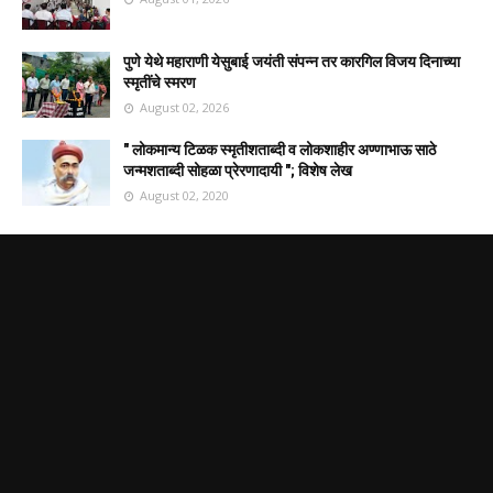
पुणे येथे महाराणी येसुबाई जयंती संपन्न तर कारगिल विजय दिनाच्या
स्मृतींचे स्मरण
August 02, 2026
" लोकमान्य टिळक स्मृतीशताब्दी व लोकशाहीर अण्णाभाऊ साठे
जन्मशताब्दी सोहळा प्रेरणादायी "; विशेष लेख
August 02, 2020