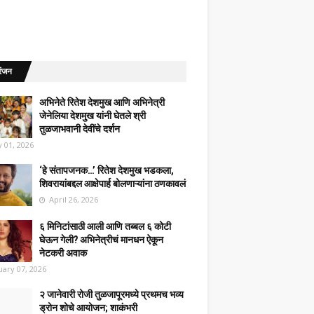
रंजन
अभिनेते रितेश देशमुख आणि अभिनेत्री
जेनेलिया देशमुख यांनी घेतले श्री
तुळजाभवानी देवींचे दर्शन
 01, 2026
‘हे संतापजनक…’ रितेश देशमुख भडकला,
शिवरायांबद्दल आक्षेपार्ह बोलणाऱ्यांना ठणकावलं
April 26, 2026
६ मिनिटांसाठी आली आणि तब्बल ६ कोटी
घेऊन गेली? अभिनेत्रीचं मानधन ऐकून
नेटकरी अवाक
uary 07, 2026
२ जानेवारी रोजी तुळजापूरमध्ये प्रथमच भव्य
ड्रोन शोचे आयोजन; शाकंभरी