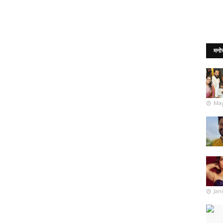
मनो
May
Jan