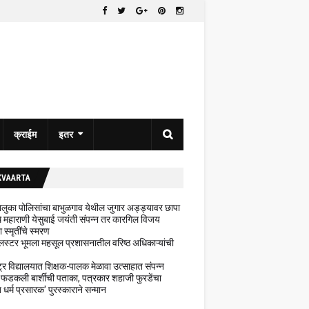
क्राईम
इतर
KVAARTA
 तालुका पोलिसांचा बाभुळगाव येथील जुगार अड्ड्यावर छापा
ेथे महाराणी येसुबाई जयंती संपन्न तर कारगिल विजय
ा स्मृतींचे स्मरण
लस्टर भूमला महसूल प्रशासनातील वरिष्ठ अधिकाऱ्यांची
ट्र विद्यालयात शिक्षक-पालक मेळावा उत्साहात संपन्न
 फडकली बार्शीची पताका, पत्रकार शहाजी फुरडेंचा
धर्म प्रसारक' पुरस्काराने सन्मान