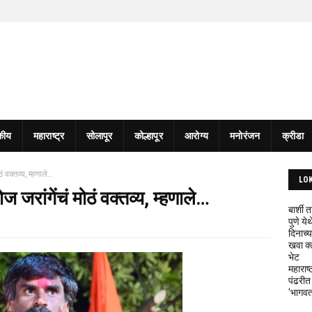
कीय
महाराष्ट्र
सोलापूर
कोल्हापूर
आरोग्य
मनोरंजन
क्रीडा
 वक्तव्य, म्हणाले…
LO
जरांगेंचं मोठं वक्तव्य, म्हणाले…
बार्शी
पुणे य
दिनाच्य
खवा क्
भेट
महाराष्
पंढरीत
'भागवत 