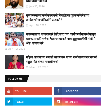
शिंदे यांचा नवा डाव
July 23, 2026
मुख्यमंत्र्यांच्या कार्यक्रमाकडे निघालेल्या युवक काँग्रेसच्या
कार्यकर्त्यांना पोलिसांनी अडवले !
April 28, 2026
नक्षलवाद्यांना न घाबरणारे शिंदे स्वतःच्या कार्यकर्त्यांना कधीपासून
घाबरू लागले? सत्तेचा गैरवापर म्हणजे नव्या हुकूमशाहीची नांदी!" -
ॲड. संजय भोरे
April 12, 2026
महिला आयोगाच्या रुपाली चाकणकर यांच्या राजीनाम्यानंतर वैषाली
राहुल मोटे यांच्या नावाची चर्चा
March 22, 2026
FOLLOW US