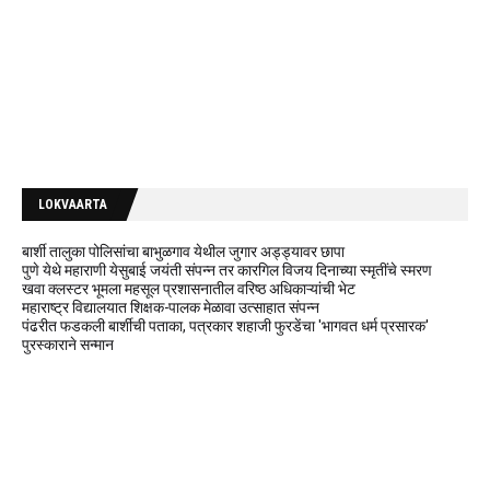
LOKVAARTA
बार्शी तालुका पोलिसांचा बाभुळगाव येथील जुगार अड्ड्यावर छापा
पुणे येथे महाराणी येसुबाई जयंती संपन्न तर कारगिल विजय दिनाच्या स्मृतींचे स्मरण
खवा क्लस्टर भूमला महसूल प्रशासनातील वरिष्ठ अधिकाऱ्यांची भेट
महाराष्ट्र विद्यालयात शिक्षक-पालक मेळावा उत्साहात संपन्न
पंढरीत फडकली बार्शीची पताका, पत्रकार शहाजी फुरडेंचा 'भागवत धर्म प्रसारक'
पुरस्काराने सन्मान