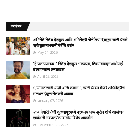
मनोरंजन
अभिनेते रितेश देशमुख आणि अभिनेत्री जेनेलिया देशमुख यांनी घेतले
श्री तुळजाभवानी देवींचे दर्शन
May 01, 2026
‘हे संतापजनक…’ रितेश देशमुख भडकला, शिवरायांबद्दल आक्षेपार्ह
बोलणाऱ्यांना ठणकावलं
April 26, 2026
६ मिनिटांसाठी आली आणि तब्बल ६ कोटी घेऊन गेली? अभिनेत्रीचं
मानधन ऐकून नेटकरी अवाक
January 07, 2026
२ जानेवारी रोजी तुळजापूरमध्ये प्रथमच भव्य ड्रोन शोचे आयोजन;
शाकंभरी नवरात्रोत्सवातील विशेष आकर्षण
December 24, 2025