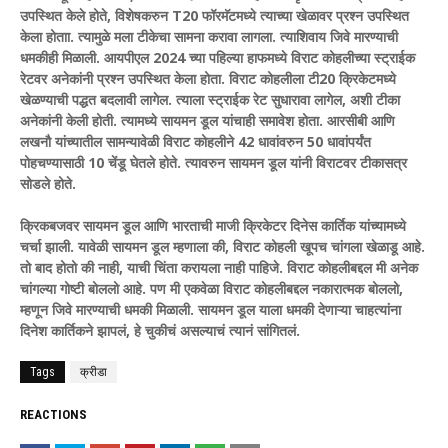
उपस्थित केले होते, विशेषकरुन T20 फॉरमॅटमध्ये त्याच्या खेळावर प्रश्न उपस्थित
केला होताा. त्यामुळे मला टीकेचा सामना करावा लागला. त्याशिवाय जिवे मारण्याची
धमकीही मिळाली. आयपीएल 2024 च्या पहिल्या हाफमध्ये विराट कोहलीच्या स्ट्राईक
रेटवर अनेकांनी प्रश्न उपस्थित केला होता. विराट कोहलीला टी20 क्रिकेटमध्ये
खेळण्याची पद्धत बदलावी लागेल. त्याला स्ट्राईक रेट सुधारावा लागेल, अशी टीका
अनेकांनी केली होती. त्यामध्ये सायमन डूल यांचाही समावेश होता. आरसीबी आणि
लखनौ यांच्यातील सामन्यावेळी विराट कोहलीने 42 धावांवरुन 50 धावांपर्यंत
पोहचण्यासाठी 10 चेंडू घेतले होते. त्यावरुन सायमन डूल यांनी विराटवर टीकासत्र
सोडले होते.
क्रिकबजवर सायमन डूल आणि भारताची माजी क्रिकेटर दिनेस कार्तिक यांच्यामध्ये
चर्चा झाली. यावेळी सायमन डूल म्हणाला की, विराट कोहली खूपच चांगला खेळाडू आहे.
तो बाद होतो की नाही, याची चिंता करायला नाही पाहिजे. विराट कोहलीबद्दल मी अनेक
चांगल्या गोष्टी बोललो आहे. पण मी एकवेळा विराट कोहलीबद्दल नकारात्मक बोललो,
म्हणून जिवे मारण्याची धमकी मिळाली. सायमन डूल याला धमकी देणाऱ्या चाहत्यांना
दिनेश कार्तिकने झापलं, हे चुकीचं असल्याचं त्यानं सांगितलं.
Tags
क्रीडा
REACTIONS