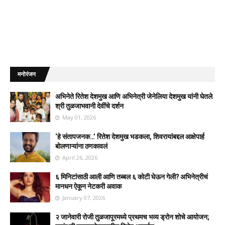
मनोरंजन
अभिनेते रितेश देशमुख आणि अभिनेत्री जेनेलिया देशमुख यांनी घेतले
श्री तुळजाभवानी देवींचे दर्शन
May 01, 2026
‘हे संतापजनक…’ रितेश देशमुख भडकला, शिवरायांबद्दल आक्षेपार्ह
बोलणाऱ्यांना ठणकावलं
April 26, 2026
६ मिनिटांसाठी आली आणि तब्बल ६ कोटी घेऊन गेली? अभिनेत्रीचं
मानधन ऐकून नेटकरी अवाक
January 07, 2026
२ जानेवारी रोजी तुळजापूरमध्ये प्रथमच भव्य ड्रोन शोचे आयोजन;