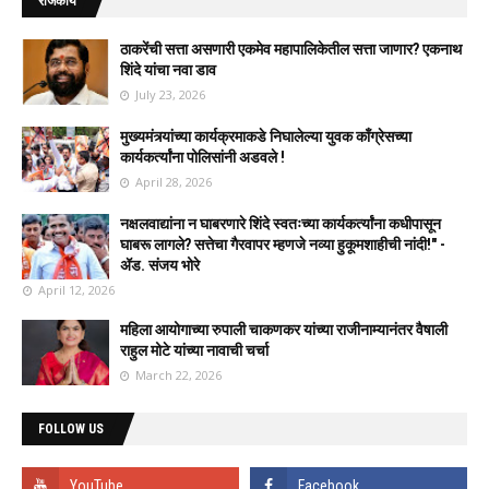
राजकीय
ठाकरेंची सत्ता असणारी एकमेव महापालिकेतील सत्ता जाणार? एकनाथ
शिंदे यांचा नवा डाव
July 23, 2026
मुख्यमंत्र्यांच्या कार्यक्रमाकडे निघालेल्या युवक काँग्रेसच्या
कार्यकर्त्यांना पोलिसांनी अडवले !
April 28, 2026
नक्षलवाद्यांना न घाबरणारे शिंदे स्वतःच्या कार्यकर्त्यांना कधीपासून
घाबरू लागले? सत्तेचा गैरवापर म्हणजे नव्या हुकूमशाहीची नांदी!" -
ॲड. संजय भोरे
April 12, 2026
महिला आयोगाच्या रुपाली चाकणकर यांच्या राजीनाम्यानंतर वैषाली
राहुल मोटे यांच्या नावाची चर्चा
March 22, 2026
FOLLOW US