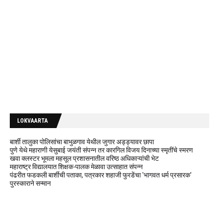
LOKVAARTA
बार्शी तालुका पोलिसांचा बाभुळगाव येथील जुगार अड्ड्यावर छापा
पुणे येथे महाराणी येसुबाई जयंती संपन्न तर कारगिल विजय दिनाच्या स्मृतींचे स्मरण
खवा क्लस्टर भूमला महसूल प्रशासनातील वरिष्ठ अधिकाऱ्यांची भेट
महाराष्ट्र विद्यालयात शिक्षक-पालक मेळावा उत्साहात संपन्न
पंढरीत फडकली बार्शीची पताका, पत्रकार शहाजी फुरडेंचा 'भागवत धर्म प्रसारक'
पुरस्काराने सन्मान