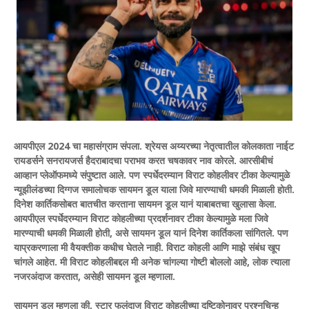
आयपीएल 2024 चा महासंग्राम संपला. श्रेयस अय्यरच्या नेतृत्वातील कोलकाता नाईट
रायडर्सने सनरायजर्स हैदराबादचा पराभव करत चषकावर नाव कोरले. आरसीबीचं
आव्हान प्लेऑफमध्ये संपुष्टात आले. पण स्पर्धेदरम्यान विराट कोहलीवर टीका केल्यामुळे
न्यूझीलंडच्या दिग्गज समालोचक सायमन डूल याला जिवे मारण्याची धमकी मिळाली होती.
दिनेश कार्तिकसोबत बातचीत करताना सायमन डूल यानं याबाबतचा खुलासा केला.
आयपीएल स्पर्धेदरम्यान विराट कोहलीच्या प्रदर्शनावर टीका केल्यामुळे मला जिवे
मारण्याची धमकी मिळाली होती, असे सायमन डूल यानं दिनेश कार्तिकला सांगितले. पण
याप्रकरणाला मी वैयक्तीक कधीच घेतले नाही. विराट कोहली आणि माझे संबंध खूप
चांगले आहेत. मी विराट कोहलीबद्दल मी अनेक चांगल्या गोष्टी बोललो आहे, लोक त्याला
नजरअंदाज करतात, असेही सायमन डूल म्हणाला.
सायमन डूल म्हणला की, स्टार फलंदाज विराट कोहलीच्या दृष्टिकोनावर प्रश्नचिन्ह