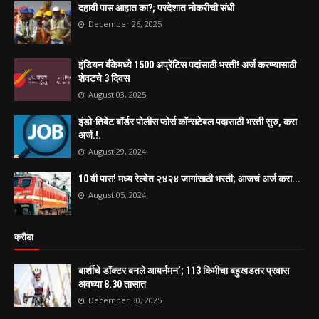
दहावी पास आहात का?; परदेशात नोकरीची संधी
December 26, 2025
इंडियन बँकेमध्ये 1500 अप्रेंटिस पदांसाठी भरती! अर्ज करण्यासाठी
शेवटचे 3 दिवस
August 03, 2025
इंडो-तिबेट बॉर्डर पोलीस फोर्स कॉन्सटेबल पदासाठी भरती सुरु, करा
अर्ज.!.
August 29, 2024
10 वी पास! मध्य रेल्वेत २४२४ जागांसाठी भरती; आजचं अर्ज करा...
August 05, 2024
क्रीडा
बार्शीचे डॉक्टर बनले आयर्नमन’; 113 किमीचा बहुखडतर प्रवास
अवघ्या 8.30 तासात
December 30, 2025