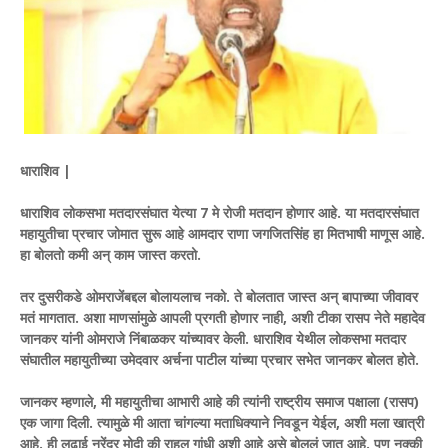
धाराशिव |
धाराशिव लोकसभा मतदारसंघात येत्या 7 मे रोजी मतदान होणार आहे. या मतदारसंघात
महायुतीचा प्रचार जोमात सुरू आहे आमदार राणा जगजितसिंह हा मितभाषी माणूस आहे.
हा बोलतो कमी अन् काम जास्त करतो.
तर दुसरीकडे ओमराजेंबद्दल बोलायलाच नको. ते बोलतात जास्त अन् बापाच्या जीवावर
मतं मागतात. अशा माणसांमुळे आपली प्रगती होणार नाही, अशी टीका रासप नेते महादेव
जानकर यांनी ओमराजे निंबाळकर यांच्यावर केली. धाराशिव येथील लोकसभा मतदार
संघातील महायुतीच्या उमेदवार अर्चना पाटील यांच्या प्रचार सभेत जानकर बोलत होते.
जानकर म्हणाले, मी महायुतीचा आभारी आहे की त्यांनी राष्ट्रीय समाज पक्षाला (रासप)
एक जागा दिली. त्यामुळे मी आता चांगल्या मताधिक्याने निवडून येईल, अशी मला खात्री
आहे. ही लढाई नरेंद्र मोदी की राहूल गांधी अशी आहे असे बोललं जात आहे. पण नक्की