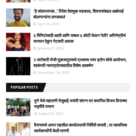
‘हे संतापजनक…’ रितेश देशमुख भडकला, शिवरायांबद्दल आक्षेपार्ह
बोलणाऱ्यांना ठणकावलं
April 26, 2026
६ मिनिटांसाठी आली आणि तब्बल ६ कोटी घेऊन गेली? अभिनेत्रीचं
मानधन ऐकून नेटकरी अवाक
January 07, 2026
२ जानेवारी रोजी तुळजापूरमध्ये प्रथमच भव्य ड्रोन शोचे आयोजन;
शाकंभरी नवरात्रोत्सवातील विशेष आकर्षण
December 24, 2025
POPULAR POSTS
पुणे येथे महाराणी येसुबाई जयंती संपन्न तर कारगिल विजय दिनाच्या
स्मृतींचे स्मरण
August 02, 2026
वैरागमध्ये अप्पर तहसील कार्यालयाची निर्मिती करावी ; या सामाजिक
कार्यकर्त्यांनी केली मागणी