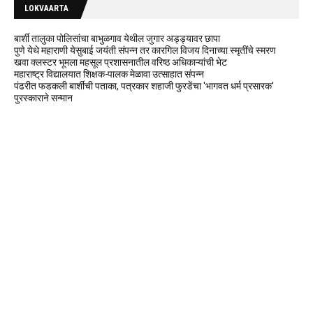
LOKVAARTA
बार्शी तालुका पोलिसांचा बाभुळगाव येथील जुगार अड्ड्यावर छापा
पुणे येथे महाराणी येसुबाई जयंती संपन्न तर कारगिल विजय दिनाच्या स्मृतींचे स्मरण
खवा क्लस्टर भूमला महसूल प्रशासनातील वरिष्ठ अधिकाऱ्यांची भेट
महाराष्ट्र विद्यालयात शिक्षक-पालक मेळावा उत्साहात संपन्न
पंढरीत फडकली बार्शीची पताका, पत्रकार शहाजी फुरडेंचा 'भागवत धर्म प्रसारक'
पुरस्काराने सन्मान