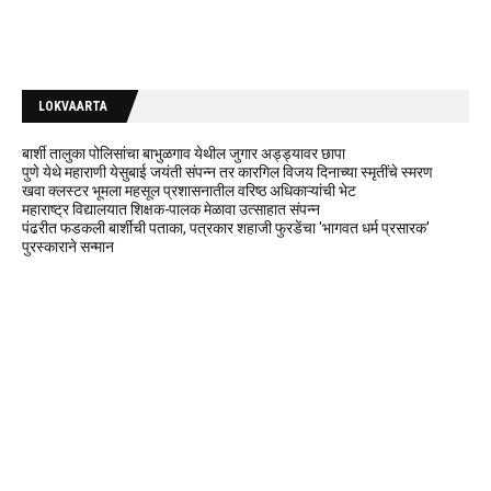
LOKVAARTA
बार्शी तालुका पोलिसांचा बाभुळगाव येथील जुगार अड्ड्यावर छापा
पुणे येथे महाराणी येसुबाई जयंती संपन्न तर कारगिल विजय दिनाच्या स्मृतींचे स्मरण
खवा क्लस्टर भूमला महसूल प्रशासनातील वरिष्ठ अधिकाऱ्यांची भेट
महाराष्ट्र विद्यालयात शिक्षक-पालक मेळावा उत्साहात संपन्न
पंढरीत फडकली बार्शीची पताका, पत्रकार शहाजी फुरडेंचा 'भागवत धर्म प्रसारक'
पुरस्काराने सन्मान