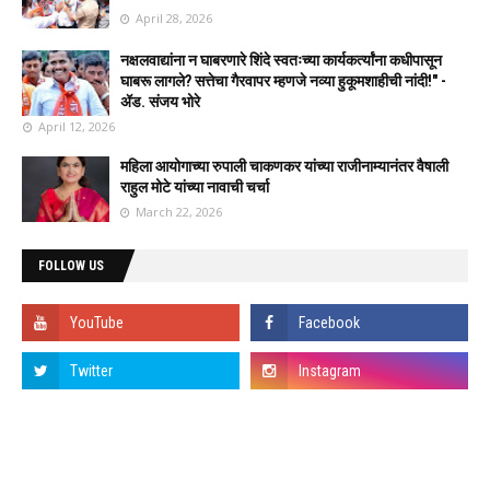
April 28, 2026
नक्षलवाद्यांना न घाबरणारे शिंदे स्वतःच्या कार्यकर्त्यांना कधीपासून
घाबरू लागले? सत्तेचा गैरवापर म्हणजे नव्या हुकूमशाहीची नांदी!" -
ॲड. संजय भोरे
April 12, 2026
महिला आयोगाच्या रुपाली चाकणकर यांच्या राजीनाम्यानंतर वैषाली
राहुल मोटे यांच्या नावाची चर्चा
March 22, 2026
FOLLOW US