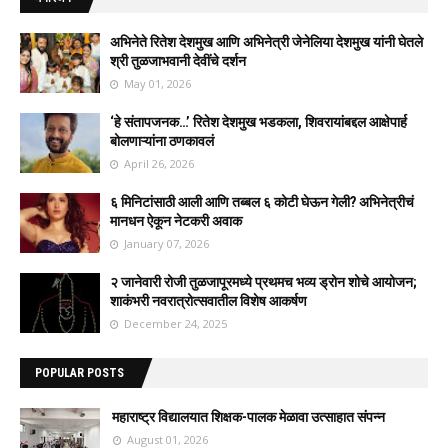
अभिनेते रितेश देशमुख आणि अभिनेत्री जेनेलिया देशमुख यांनी घेतले
श्री तुळजाभवानी देवींचे दर्शन
May 01, 2026
‘हे संतापजनक…’ रितेश देशमुख भडकला, शिवरायांबद्दल आक्षेपार्ह
बोलणाऱ्यांना ठणकावलं
April 26, 2026
६ मिनिटांसाठी आली आणि तब्बल ६ कोटी घेऊन गेली? अभिनेत्रीचं
मानधन ऐकून नेटकरी अवाक
January 07, 2026
२ जानेवारी रोजी तुळजापूरमध्ये प्रथमच भव्य ड्रोन शोचे आयोजन;
शाकंभरी नवरात्रोत्सवातील विशेष आकर्षण
December 24, 2025
POPULAR POSTS
महाराष्ट्र विद्यालयात शिक्षक-पालक मेळावा उत्साहात संपन्न
August 01, 2026