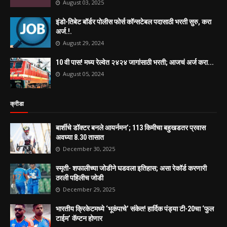
August 03, 2025
इंडो-तिबेट बॉर्डर पोलीस फोर्स कॉन्सटेबल पदासाठी भरती सुरु, करा
अर्ज.!.
August 29, 2024
10 वी पास! मध्य रेल्वेत २४२४ जागांसाठी भरती; आजचं अर्ज करा...
August 05, 2024
क्रीडा
बार्शीचे डॉक्टर बनले आयर्नमन’; 113 किमीचा बहुखडतर प्रवास
अवघ्या 8.30 तासात
December 30, 2025
स्मृती- शफालीच्या जोडीने घडवला इतिहास; असा रेकॉर्ड करणारी
ठरली पहिलीच जोडी
December 29, 2025
भारतीय क्रिकेटमध्ये ‘भूकंपाचे’ संकेत! हार्दिक पंड्या टी-20चा ‘फुल
टाईम’ कॅप्टन होणार