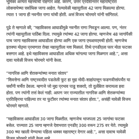
भूमिका अत्यंत महत्त्वाची राहणार आहे. कारण, उत्तर प्रदेशानंतर महाराष्ट्रात
लोकसभेच्या सर्वाधिक जागा आहेत. गेल्यावेळी महायुतीला 42 जागा मिळाल्या होत्या.
त्यात 1 जागा ही नवनीत राणा यांची होती. असं विजय चोरमारे यांनी सांगितलं.
पुढे ते म्हणाले की, “महाविकास आघाडीमुळे नवनीत राणा निवडून आल्या. पण, नंतर
त्यांनी महायुतीला पाठिंबा दिला. त्यामुळे त्यांच्या 42 जागा होत्या. म्हणजेच 48 जागांपैकी
पाच जागा महाविकास आघाडीला होत्या आणि एक जागा एमआयएमची होती. म्हणजेच
इतक्या मोठ्या प्रमाणात तेव्हा महायुतीला यश मिळालं. तिथे एनडीएला फार मोठा फटका
बसणार आहे. इथे महाविकास आघाडीला अधिक चांगल्या जागा मिळणार आहे.”, असा
दावा यावेळी विजय चोरमारे यांनी केला.
“नागरिक आणि शेतकऱ्यांच्या मनात संताप”
“शिवसेना आणि राष्ट्रवादीत पडलेली फूट हा मुद्दा मोदी-शाहांपासून फडणवीसांपर्यंत या
सर्वांनी चर्चेत ठेवला. म्हणजे जो मुद्दा प्रभाव पाडू शकतो, तो दुर्लक्षित करायला हवा
होता. पण त्यांनी तसं केलं नाही. आपण जर राज्यातील नागरिक आणि शेतकऱ्यांच्या
प्रतिक्रिया पाहिल्या तर या फुटीवर त्यांच्या मनात संताप होता.”, असंही यावेळी विजय
चोरमारे म्हणाले.
“महाविकास आघाडीला 30 जागा मिळतील. म्हणजेच भाजपला 25 जागांचा फटका
बसेल. राज्यात 25 जागा म्हणजे देशभरात एनडीए 300 वरून 275 वर येते. त्यामुळे
300 च्या खाली येण्याचा पहिला धक्का महाराष्ट्र देणार आहे.”, असा दावाच यावेळी
विजय चोरमारे यांनी केला आहे.