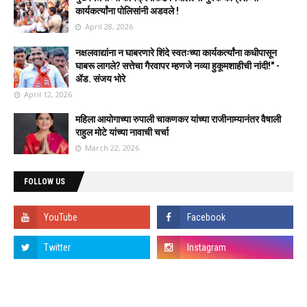
कार्यकर्त्यांना पोलिसांनी अडवले !
April 28, 2026
नक्षलवाद्यांना न घाबरणारे शिंदे स्वतःच्या कार्यकर्त्यांना कधीपासून
घाबरू लागले? सत्तेचा गैरवापर म्हणजे नव्या हुकूमशाहीची नांदी!" -
ॲड. संजय भोरे
April 12, 2026
महिला आयोगाच्या रुपाली चाकणकर यांच्या राजीनाम्यानंतर वैषाली
राहुल मोटे यांच्या नावाची चर्चा
March 22, 2026
FOLLOW US