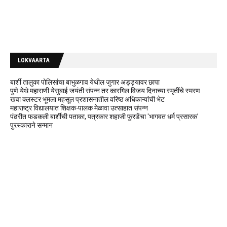
LOKVAARTA
बार्शी तालुका पोलिसांचा बाभुळगाव येथील जुगार अड्ड्यावर छापा
पुणे येथे महाराणी येसुबाई जयंती संपन्न तर कारगिल विजय दिनाच्या स्मृतींचे स्मरण
खवा क्लस्टर भूमला महसूल प्रशासनातील वरिष्ठ अधिकाऱ्यांची भेट
महाराष्ट्र विद्यालयात शिक्षक-पालक मेळावा उत्साहात संपन्न
पंढरीत फडकली बार्शीची पताका, पत्रकार शहाजी फुरडेंचा 'भागवत धर्म प्रसारक'
पुरस्काराने सन्मान