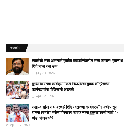
राजकीय
ठाकरेंची सत्ता असणारी एकमेव महापालिकेतील सत्ता जाणार? एकनाथ
शिंदे यांचा नवा डाव
July 23, 2026
मुख्यमंत्र्यांच्या कार्यक्रमाकडे निघालेल्या युवक काँग्रेसच्या
कार्यकर्त्यांना पोलिसांनी अडवले !
April 28, 2026
नक्षलवाद्यांना न घाबरणारे शिंदे स्वतःच्या कार्यकर्त्यांना कधीपासून
घाबरू लागले? सत्तेचा गैरवापर म्हणजे नव्या हुकूमशाहीची नांदी!" -
ॲड. संजय भोरे
April 12, 2026