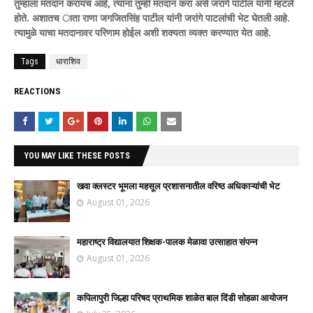
तुम्हाला मतदान करायचं आहे, त्यांना तुम्ही मतदान करा असे जरांगे पाटील यांनी म्हटले
होते. अशातच ाता राणा जगजितसिंह पाटील यांनी जरांगे पाटलांची भेट घेतली आहे.
त्यामुळे याचा मतदानावर परिणाम होईल अशी शक्यता व्यक्त करण्यात येत आहे.
Tags
धाराशिव
REACTIONS
YOU MAY LIKE THESE POSTS
खवा क्लस्टर भूमला महसूल प्रशासनातील वरिष्ठ अधिकाऱ्यांची भेट
August 01, 2026
महाराष्ट्र विद्यालयात शिक्षक-पालक मेळावा उत्साहात संपन्न
August 01, 2026
कपिलापुरी जिल्हा परिषद प्राथमिक शाळेत बाल दिंडी सोहळा आयोजन