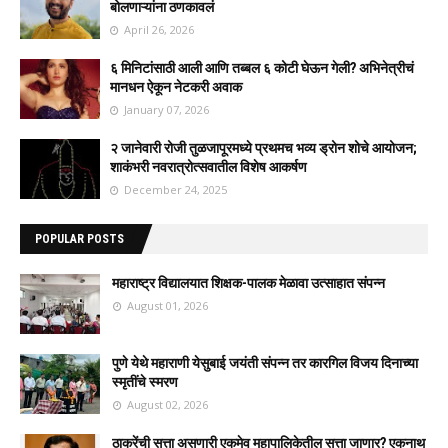
बोलणाऱ्यांना ठणकावलं
April 26, 2026
६ मिनिटांसाठी आली आणि तब्बल ६ कोटी घेऊन गेली? अभिनेत्रीचं
मानधन ऐकून नेटकरी अवाक
January 07, 2026
२ जानेवारी रोजी तुळजापूरमध्ये प्रथमच भव्य ड्रोन शोचे आयोजन;
शाकंभरी नवरात्रोत्सवातील विशेष आकर्षण
December 24, 2025
POPULAR POSTS
महाराष्ट्र विद्यालयात शिक्षक-पालक मेळावा उत्साहात संपन्न
August 01, 2026
पुणे येथे महाराणी येसुबाई जयंती संपन्न तर कारगिल विजय दिनाच्या
स्मृतींचे स्मरण
August 02, 2026
ठाकरेंची सत्ता असणारी एकमेव महापालिकेतील सत्ता जाणार? एकनाथ