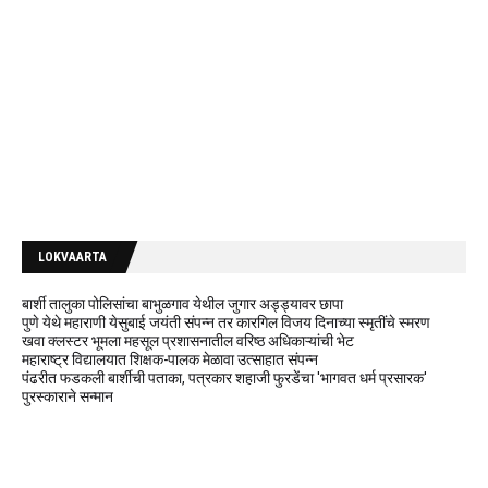
LOKVAARTA
बार्शी तालुका पोलिसांचा बाभुळगाव येथील जुगार अड्ड्यावर छापा
पुणे येथे महाराणी येसुबाई जयंती संपन्न तर कारगिल विजय दिनाच्या स्मृतींचे स्मरण
खवा क्लस्टर भूमला महसूल प्रशासनातील वरिष्ठ अधिकाऱ्यांची भेट
महाराष्ट्र विद्यालयात शिक्षक-पालक मेळावा उत्साहात संपन्न
पंढरीत फडकली बार्शीची पताका, पत्रकार शहाजी फुरडेंचा 'भागवत धर्म प्रसारक'
पुरस्काराने सन्मान