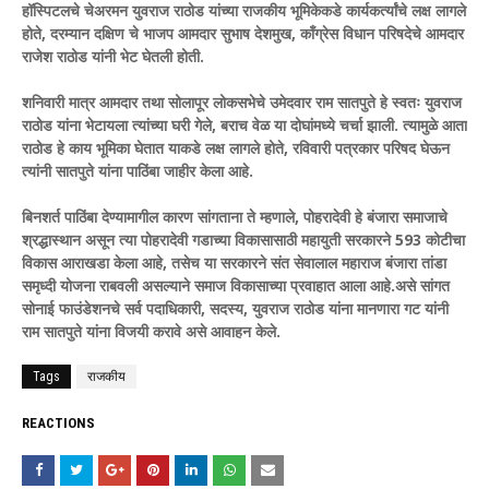
हॉस्पिटलचे चेअरमन युवराज राठोड यांच्या राजकीय भूमिकेकडे कार्यकर्त्यांचे लक्ष लागले
होते, दरम्यान दक्षिण चे भाजप आमदार सुभाष देशमुख, काँग्रेस विधान परिषदेचे आमदार
राजेश राठोड यांनी भेट घेतली होती.
शनिवारी मात्र आमदार तथा सोलापूर लोकसभेचे उमेदवार राम सातपुते हे स्वतः युवराज
राठोड यांना भेटायला त्यांच्या घरी गेले, बराच वेळ या दोघांमध्ये चर्चा झाली. त्यामुळे आता
राठोड हे काय भूमिका घेतात याकडे लक्ष लागले होते, रविवारी पत्रकार परिषद घेऊन
त्यांनी सातपुते यांना पाठिंबा जाहीर केला आहे.
बिनशर्त पाठिंबा देण्यामागील कारण सांगताना ते म्हणाले, पोहरादेवी हे बंजारा समाजाचे
श्रद्धास्थान असून त्या पोहरादेवी गडाच्या विकासासाठी महायुती सरकारने 593 कोटीचा
विकास आराखडा केला आहे, तसेच या सरकारने संत सेवालाल महाराज बंजारा तांडा
समृध्दी योजना राबवली असल्याने समाज विकासाच्या प्रवाहात आला आहे.असे सांगत
सोनाई फाउंडेशनचे सर्व पदाधिकारी, सदस्य, युवराज राठोड यांना मानणारा गट यांनी
राम सातपुते यांना विजयी करावे असे आवाहन केले.
Tags
राजकीय
REACTIONS