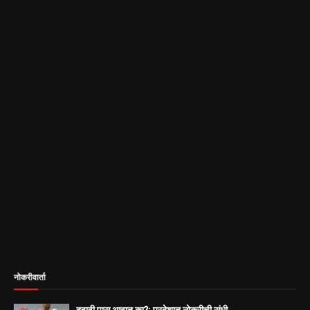
नोकरीवार्ता
दहावी पास आहात का?; परदेशात नोकरीची संधी