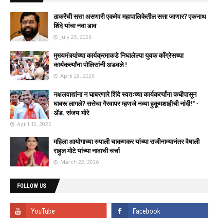
ठाकरेंची सत्ता असणारी एकमेव महापालिकेतील सत्ता जाणार? एकनाथ
शिंदे यांचा नवा डाव
July 23, 2026
मुख्यमंत्र्यांच्या कार्यक्रमाकडे निघालेल्या युवक काँग्रेसच्या
कार्यकर्त्यांना पोलिसांनी अडवले !
April 28, 2026
नक्षलवाद्यांना न घाबरणारे शिंदे स्वतःच्या कार्यकर्त्यांना कधीपासून
घाबरू लागले? सत्तेचा गैरवापर म्हणजे नव्या हुकूमशाहीची नांदी!" -
ॲड. संजय भोरे
April 12, 2026
महिला आयोगाच्या रुपाली चाकणकर यांच्या राजीनाम्यानंतर वैषाली
राहुल मोटे यांच्या नावाची चर्चा
March 22, 2026
FOLLOW US