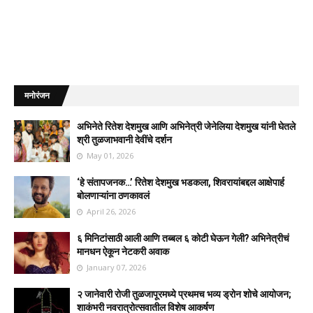
मनोरंजन
अभिनेते रितेश देशमुख आणि अभिनेत्री जेनेलिया देशमुख यांनी घेतले
श्री तुळजाभवानी देवींचे दर्शन
May 01, 2026
‘हे संतापजनक…’ रितेश देशमुख भडकला, शिवरायांबद्दल आक्षेपार्ह
बोलणाऱ्यांना ठणकावलं
April 26, 2026
६ मिनिटांसाठी आली आणि तब्बल ६ कोटी घेऊन गेली? अभिनेत्रीचं
मानधन ऐकून नेटकरी अवाक
January 07, 2026
२ जानेवारी रोजी तुळजापूरमध्ये प्रथमच भव्य ड्रोन शोचे आयोजन;
शाकंभरी नवरात्रोत्सवातील विशेष आकर्षण