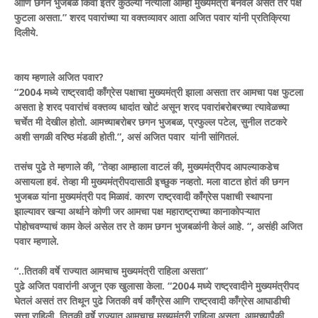
आणि छगन भुजबळ किंवा इतर कुठल्या नेत्याला आम्ही मुख्यमंत्री बनवलं असतं तर पक्ष
फुटला असता.” शरद पवारांच्या या वक्तव्यावर आता अजित पवार यांनी प्रतिक्रिया
दिलीये.
काय म्हणाले अजित पवार?
“2004 मध्ये राष्ट्रवादी काँग्रेस पक्षाचा मुख्यमंत्री झाला असता तर आमचा पक्ष फुटला
असता हे शरद पवारांचं वक्तव्य धादांत खोटं असून शरद पवारांबरोबरच्या त्यावेळच्या
चर्चेत मी देखील होतो. आमच्याबरोबर छगन भुजबळ, प्रफुल्ल पटेल, सुनील तटकरे
अशी सगळी वरिष्ठ मंडळी होती.”, असं अजित पवार यांनी सांगितलं.
तसंच पुढे ते म्हणाले की, “तेव्हा आम्हाला वाटलं की, मुख्यमंत्रीपद आपल्याकडेच
असायला हवं. तेव्हा मी मुख्यमंत्रीपदासाठी इच्छुक नव्हतो. मला वाटत होतं की छगन
भुजबळ यांना मुख्यमंत्री पद मिळावं. कारण राष्ट्रवादी काँग्रेस पक्षाची स्थापना
झाल्यावर खऱ्या अर्थाने कोणी जर आमचा पक्ष महाराष्ट्राच्या कानाकोपऱ्यात
पोहोचवण्याचं काम केलं असेल तर ते काम छगन भुजबळांनी केलं आहे. “, असंही अजित
पवार म्हणाले.
“..तितकी वर्षे राज्यात आमचाच मुख्यमंत्री राहिला असता”
पुढे अजित पवारांनी अजून एक खुलासा केला. “2004 मध्ये राष्ट्रवादीने मुख्यमंत्रीपद
घेतलं असतं तर तिथून पुढे जितकी वर्ष काँग्रेस आणि राष्ट्रवादी काँग्रेस आघाडीची
सत्ता राहिली, तितकी वर्षे राज्यात आमचाच मुख्यमंत्री राहिला असता. आमच्यापैकी