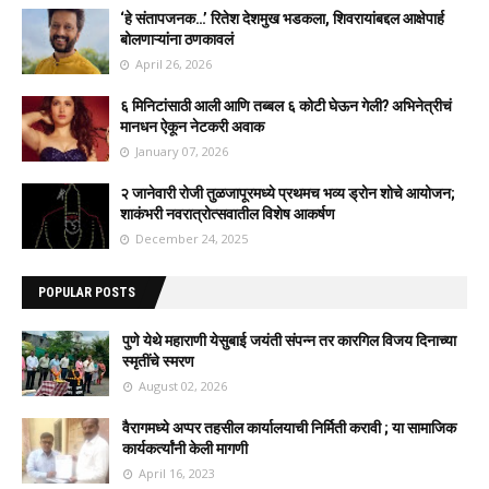
‘हे संतापजनक…’ रितेश देशमुख भडकला, शिवरायांबद्दल आक्षेपार्ह
बोलणाऱ्यांना ठणकावलं
April 26, 2026
६ मिनिटांसाठी आली आणि तब्बल ६ कोटी घेऊन गेली? अभिनेत्रीचं
मानधन ऐकून नेटकरी अवाक
January 07, 2026
२ जानेवारी रोजी तुळजापूरमध्ये प्रथमच भव्य ड्रोन शोचे आयोजन;
शाकंभरी नवरात्रोत्सवातील विशेष आकर्षण
December 24, 2025
POPULAR POSTS
पुणे येथे महाराणी येसुबाई जयंती संपन्न तर कारगिल विजय दिनाच्या
स्मृतींचे स्मरण
August 02, 2026
वैरागमध्ये अप्पर तहसील कार्यालयाची निर्मिती करावी ; या सामाजिक
कार्यकर्त्यांनी केली मागणी
April 16, 2023