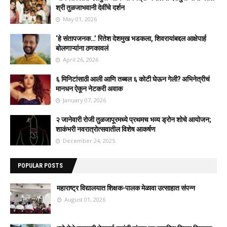
श्री तुळजाभवानी देवींचे दर्शन
May 01, 2026
‘हे संतापजनक…’ रितेश देशमुख भडकला, शिवरायांबद्दल आक्षेपार्ह
बोलणाऱ्यांना ठणकावलं
April 26, 2026
६ मिनिटांसाठी आली आणि तब्बल ६ कोटी घेऊन गेली? अभिनेत्रीचं
मानधन ऐकून नेटकरी अवाक
January 07, 2026
२ जानेवारी रोजी तुळजापूरमध्ये प्रथमच भव्य ड्रोन शोचे आयोजन;
शाकंभरी नवरात्रोत्सवातील विशेष आकर्षण
December 24, 2025
POPULAR POSTS
महाराष्ट्र विद्यालयात शिक्षक-पालक मेळावा उत्साहात संपन्न
August 01, 2026