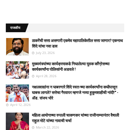
राजकीय
ठाकरेंची सत्ता असणारी एकमेव महापालिकेतील सत्ता जाणार? एकनाथ
शिंदे यांचा नवा डाव
July 23, 2026
मुख्यमंत्र्यांच्या कार्यक्रमाकडे निघालेल्या युवक काँग्रेसच्या
कार्यकर्त्यांना पोलिसांनी अडवले !
April 28, 2026
नक्षलवाद्यांना न घाबरणारे शिंदे स्वतःच्या कार्यकर्त्यांना कधीपासून
घाबरू लागले? सत्तेचा गैरवापर म्हणजे नव्या हुकूमशाहीची नांदी!" -
ॲड. संजय भोरे
April 12, 2026
महिला आयोगाच्या रुपाली चाकणकर यांच्या राजीनाम्यानंतर वैषाली
राहुल मोटे यांच्या नावाची चर्चा
March 22, 2026