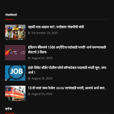
नोकरीवार्ता
दहावी पास आहात का?; परदेशात नोकरीची संधी
December 26, 2025
इंडियन बँकेमध्ये 1500 अप्रेंटिस पदांसाठी भरती! अर्ज करण्यासाठी
शेवटचे 3 दिवस
August 03, 2025
इंडो-तिबेट बॉर्डर पोलीस फोर्स कॉन्सटेबल पदासाठी भरती सुरु, करा
अर्ज.!.
August 29, 2024
10 वी पास! मध्य रेल्वेत २४२४ जागांसाठी भरती; आजचं अर्ज करा...
August 05, 2024
क्रीडा