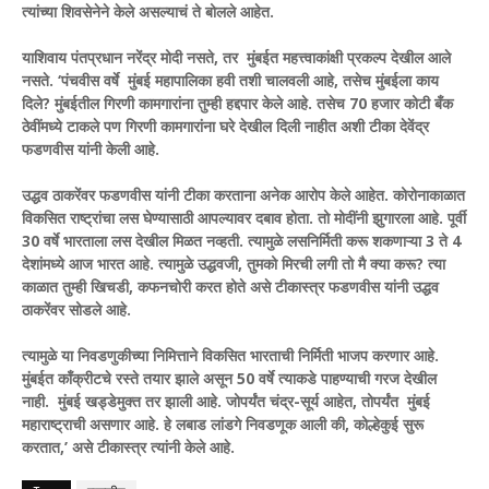
त्यांच्या शिवसेनेने केले असल्याचं ते बोलले आहेत.
याशिवाय पंतप्रधान नरेंद्र मोदी नसते, तर मुंबईत महत्त्वाकांक्षी प्रकल्प देखील आले
नसते. ‘पंचवीस वर्षे मुंबई महापालिका हवी तशी चालवली आहे, तसेच मुंबईला काय
दिले? मुंबईतील गिरणी कामगारांना तुम्ही हद्दपार केले आहे. तसेच 70 हजार कोटी बँक
ठेवींमध्ये टाकले पण गिरणी कामगारांना घरे देखील दिली नाहीत अशी टीका देवेंद्र
फडणवीस यांनी केली आहे.
उद्धव ठाकरेंवर फडणवीस यांनी टीका करताना अनेक आरोप केले आहेत. कोरोनाकाळात
विकसित राष्ट्रांचा लस घेण्यासाठी आपल्यावर दबाव होता. तो मोदींनी झुगारला आहे. पूर्वी
30 वर्षे भारताला लस देखील मिळत नव्हती. त्यामुळे लसनिर्मिती करू शकणाऱ्या 3 ते 4
देशांमध्ये आज भारत आहे. त्यामुळे उद्धवजी, तुमको मिरची लगी तो मै क्या करू? त्या
काळात तुम्ही खिचडी, कफनचोरी करत होते असे टीकास्त्र फडणवीस यांनी उद्धव
ठाकरेंवर सोडले आहे.
त्यामुळे या निवडणुकीच्या निमित्ताने विकसित भारताची निर्मिती भाजप करणार आहे.
मुंबईत काँक्रीटचे रस्ते तयार झाले असून 50 वर्षे त्याकडे पाहण्याची गरज देखील
नाही. मुंबई खड्डेमुक्त तर झाली आहे. जोपर्यंत चंद्र-सूर्य आहेत, तोपर्यंत मुंबई
महाराष्ट्राची असणार आहे. हे लबाड लांडगे निवडणूक आली की, कोल्हेकुई सुरू
करतात,’ असे टीकास्त्र त्यांनी केले आहे.