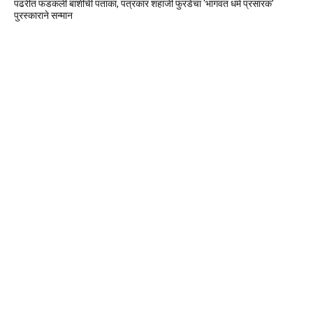
पंढरीत फडकली बार्शीची पताका, पत्रकार शहाजी फुरडेंचा 'भागवत धर्म प्रसारक'
पुरस्काराने सन्मान