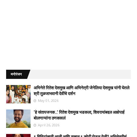
मनोरंजन
अभिनेते रितेश देशमुख आणि अभिनेत्री जेनेलिया देशमुख यांनी घेतले
श्री तुळजाभवानी देवींचे दर्शन
May 01, 2026
‘हे संतापजनक…’ रितेश देशमुख भडकला, शिवरायांबद्दल आक्षेपार्ह
बोलणाऱ्यांना ठणकावलं
April 26, 2026
६ मिनिटांसाठी आली आणि तब्बल ६ कोटी घेऊन गेली? अभिनेत्रीचं