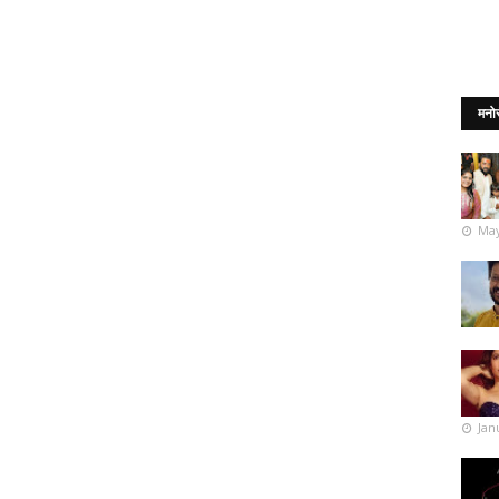
मनो
May
Jan