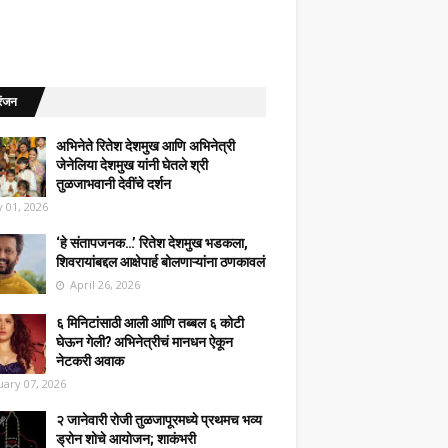
रंजन
अभिनेते रितेश देशमुख आणि अभिनेत्री
जेनेलिया देशमुख यांनी घेतले श्री
तुळजाभवानी देवींचे दर्शन
 01, 2026
‘हे संतापजनक…’ रितेश देशमुख भडकला,
शिवरायांबद्दल आक्षेपार्ह बोलणाऱ्यांना ठणकावलं
April 26, 2026
६ मिनिटांसाठी आली आणि तब्बल ६ कोटी
घेऊन गेली? अभिनेत्रीचं मानधन ऐकून
नेटकरी अवाक
uary 07, 2026
२ जानेवारी रोजी तुळजापूरमध्ये प्रथमच भव्य
ड्रोन शोचे आयोजन; शाकंभरी