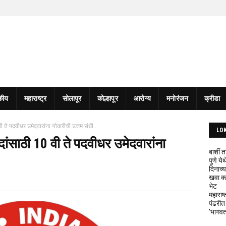
कीय
महाराष्ट्र
सोलापूर
कोल्हापूर
आरोग्य
मनोरंजन
क्रीडा
 वी ते पदवीधर उमेदवारांना नोकरीची उत्तम संधी..
LO
पदांसाठी 10 वी ते पदवीधर उमेदवारांना
बार्शी
पुणे य
दिनाच्य
खवा क्
भेट
महाराष्
पंढरीत
'भागवत 