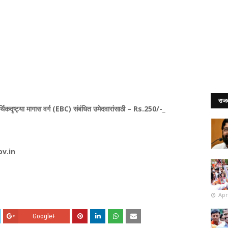
राज
थिकदृष्ट्या मागास वर्ग (EBC) संबंधित उमेदवारांसाठी – Rs.250/-_
ov.in
Apr
Google+