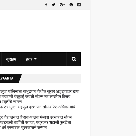
क्राईम
इतर
KVAARTA
 तालुका पोलिसांचा बाभुळगाव येथील जुगार अड्ड्यावर छापा
ेथे महाराणी येसुबाई जयंती संपन्न तर कारगिल विजय
ा स्मृतींचे स्मरण
लस्टर भूमला महसूल प्रशासनातील वरिष्ठ अधिकाऱ्यांची
ट्र विद्यालयात शिक्षक-पालक मेळावा उत्साहात संपन्न
 फडकली बार्शीची पताका, पत्रकार शहाजी फुरडेंचा
धर्म प्रसारक' पुरस्काराने सन्मान