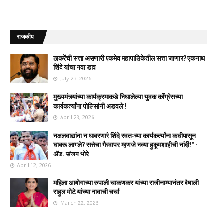
राजकीय
ठाकरेंची सत्ता असणारी एकमेव महापालिकेतील सत्ता जाणार? एकनाथ
शिंदे यांचा नवा डाव
July 23, 2026
मुख्यमंत्र्यांच्या कार्यक्रमाकडे निघालेल्या युवक काँग्रेसच्या
कार्यकर्त्यांना पोलिसांनी अडवले !
April 28, 2026
नक्षलवाद्यांना न घाबरणारे शिंदे स्वतःच्या कार्यकर्त्यांना कधीपासून
घाबरू लागले? सत्तेचा गैरवापर म्हणजे नव्या हुकूमशाहीची नांदी!" -
ॲड. संजय भोरे
April 12, 2026
महिला आयोगाच्या रुपाली चाकणकर यांच्या राजीनाम्यानंतर वैषाली
राहुल मोटे यांच्या नावाची चर्चा
March 22, 2026