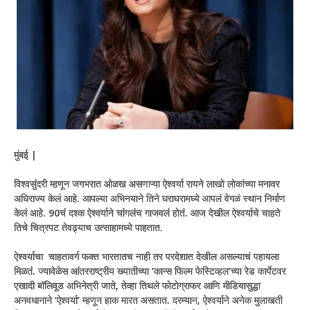
मुंबई |
विश्वसुंदरी म्हणून जगभरात ओळख असणाऱ्या ऐश्वर्या रायने लाखो लोकांच्या मनावर
अधिराज्य केलं आहे. आपल्या अभिनयाने तिने घराघरामध्ये आपलं वेगळं स्थान निर्माण
केलं आहे. 90चं दश्क ऐश्वर्याने चांगलंच गाजवलं होतं. आज देखील ऐश्वर्याचे चाहते
तिचे चित्रपट तेवढ्याच उत्साहामध्ये पाहतात.
ऐश्वर्याचा चाहतावर्ग फक्त भारतातच नाही तर परदेशात देखील असल्याचं पहायला
मिळतं. ज्यावेळेस आंतरराष्ट्रीय ख्यातीच्या ‘कान्स फिल्म फेस्टिव्हल’च्या रेड कार्पेटवर
एखादी बॉलिवूड अभिनेत्री जाते, तेव्हा तिथले फोटोग्राफर आणि मीडियासुद्धा
अनवधानाने ‘ऐश्वर्या’ म्हणून हाक मारत असतात. दरम्यान, ऐश्वर्याने अनेक मुलाखती