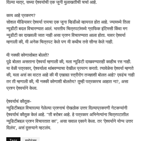
दिल्या मात्र, सध्या ऐश्वर्याची एक जूनी मुलाखतीची चर्चा आहे.
काय आहे प्रकरण?
सोशल मीडियावर ऐश्वर्या रायचा एक जूना व्हिडीओ व्हायरल होत आहे. ज्यामध्ये तिला
न्यूडीटी बदल विचारण्यात आलं. भारतीय चित्रपटांमध्ये ग्राफिक इंटिमसी किंवा मग
न्यूडीटी का दाखवली जात नाही असा प्रश्न विचारण्यात आला होता. यावर ऐश्वर्या
म्हणाली की, मी अनेक चित्रपट केले पण मी कधीच तसे सीन्स केले नाही.
मी नक्की कोणासोबत बोलते?
पुढे बोलत असताना ऐश्वर्या म्हणाली की, मला न्यूडिटी दाखवण्यातही काहीच रस नाही.
या वेळी पत्रकार, ऐश्वर्याला थांबवण्याचा देखील प्रयत्न करतो. त्यावेळेस ऐश्वर्या म्हणते
की, मला असं का वाटत आहे की मी एखाद्या स्त्रीरोग तज्ज्ञाशी बोलत आहे? एवढंच नाही
तर ती म्हणाली की, मी नक्की कोणाशी बोलतेय? तुम्ही पत्रकारच आहात ना?, असा
प्रश्न ऐश्वर्याने केला.
ऐश्वर्याचं कौतूक-
न्युडिटीबद्दल विचारल्या गेलेल्या प्रश्नाचं रोखठोक उत्तर दिल्याप्रकरणी नेटकऱ्यांनी
ऐश्वर्याचं कौतुक केलं आहे. “ती बरोबर आहे. हे पत्रकार अभिनेत्यांना चित्रपटातील
न्युडिटीबद्दल प्रश्न विचारतात का”, असा सवाल एकाने केला. तर ‘ऐश्वर्याने योग्य उत्तर
दिलंय’, असं दुसऱ्याने म्हटलंय.
Tags
मनोरंजन