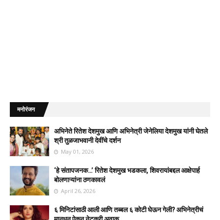
मनोरंजन
अभिनेते रितेश देशमुख आणि अभिनेत्री जेनेलिया देशमुख यांनी घेतले
श्री तुळजाभवानी देवींचे दर्शन
May 01, 2026
‘हे संतापजनक…’ रितेश देशमुख भडकला, शिवरायांबद्दल आक्षेपार्ह
बोलणाऱ्यांना ठणकावलं
April 26, 2026
६ मिनिटांसाठी आली आणि तब्बल ६ कोटी घेऊन गेली? अभिनेत्रीचं
मानधन ऐकून नेटकरी अवाक