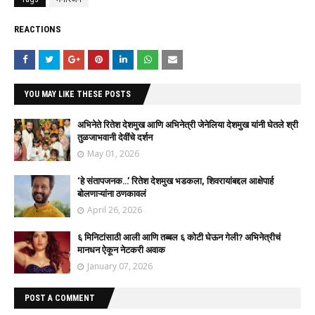
REACTIONS
YOU MAY LIKE THESE POSTS
अभिनेते रितेश देशमुख आणि अभिनेत्री जेनेलिया देशमुख यांनी घेतले श्री
तुळजाभवानी देवींचे दर्शन
May 01, 2026
‘हे संतापजनक…’ रितेश देशमुख भडकला, शिवरायांबद्दल आक्षेपार्ह
बोलणाऱ्यांना ठणकावलं
April 26, 2026
६ मिनिटांसाठी आली आणि तब्बल ६ कोटी घेऊन गेली? अभिनेत्रीचं
मानधन ऐकून नेटकरी अवाक
January 07, 2026
POST A COMMENT