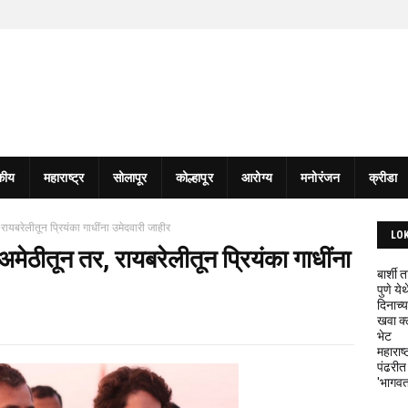
कीय
महाराष्ट्र
सोलापूर
कोल्हापूर
आरोग्य
मनोरंजन
क्रीडा
र, रायबरेलीतून प्रियंका गाधींना उमेदवारी जाहीर
LO
ना अमेठीतून तर, रायबरेलीतून प्रियंका गाधींना
बार्शी
पुणे य
दिनाच्य
खवा क्
भेट
महाराष्
पंढरीत
'भागवत 