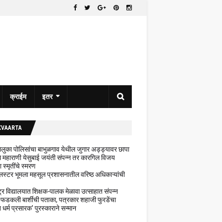
क्राईम
इतर
KVAARTA
 तालुका पोलिसांचा बाभुळगाव येथील जुगार अड्ड्यावर छापा
ेथे महाराणी येसुबाई जयंती संपन्न तर कारगिल विजय
ा स्मृतींचे स्मरण
लस्टर भूमला महसूल प्रशासनातील वरिष्ठ अधिकाऱ्यांची
ट्र विद्यालयात शिक्षक-पालक मेळावा उत्साहात संपन्न
 फडकली बार्शीची पताका, पत्रकार शहाजी फुरडेंचा
धर्म प्रसारक' पुरस्काराने सन्मान