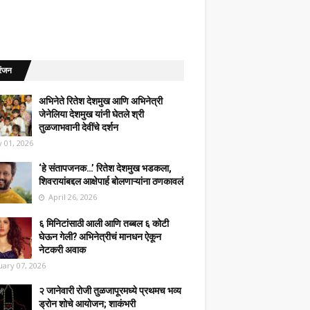
रंजन
अभिनेते रितेश देशमुख आणि अभिनेत्री
जेनेलिया देशमुख यांनी घेतले श्री
तुळजाभवानी देवींचे दर्शन
 01, 2026
‘हे संतापजनक…’ रितेश देशमुख भडकला,
शिवरायांबद्दल आक्षेपार्ह बोलणाऱ्यांना ठणकावलं
April 26, 2026
६ मिनिटांसाठी आली आणि तब्बल ६ कोटी
घेऊन गेली? अभिनेत्रीचं मानधन ऐकून
नेटकरी अवाक
uary 07, 2026
२ जानेवारी रोजी तुळजापूरमध्ये प्रथमच भव्य
ड्रोन शोचे आयोजन; शाकंभरी