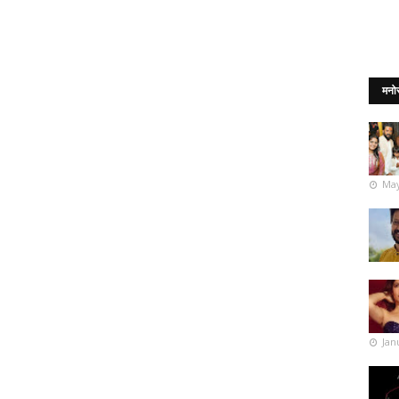
मनो
May
Jan