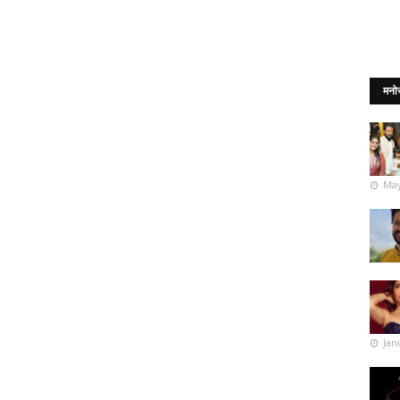
मनो
May
Jan