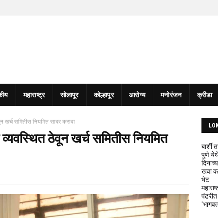
कीय
महाराष्ट्र
सोलापूर
कोल्हापूर
आरोग्य
मनोरंजन
क्रीडा
 ठेवून खर्च समितीस नियमित सादर करावा
LO
दी व्यवस्थित ठेवून खर्च समितीस नियमित
बार्शी
पुणे य
दिनाच्य
खवा क्
भेट
महाराष्
पंढरीत
'भागवत 