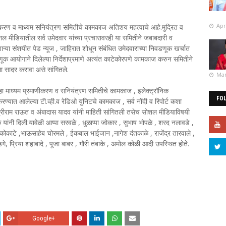
Apr
करण व माध्यम सनियंत्रण समितीचे कामकाज अतिशय महत्वाचे आहे.मुद्रित व
शल मीडियातील सर्व उमेदवार यांच्या प्रचारावरही या समितीने जबाबदारी व
णाऱ्या संशयीत पेड न्यूज , जाहिरात शोधून संबंधित उमेदवाराच्या निवडणूक खर्चात
ूक आयोगाने दिलेल्या निर्देशाप्रमाणे अत्यंत काटेकोरपणे कामकाज करुन समितीने
ला सादर करावा असे सांगितले.
Mar
ल्हा माध्यम प्रमाणीकरण व सनियंत्रण समितीचे कामकाज , इलेक्ट्रॉनिक
FO
रण्यात आलेल्या टी.व्ही.व रेडिओ युनिटचे कामकाज , सर्व नोंदी व रिपोर्ट कशा
श्रीराम राऊत व अंबादास यादव यांनी माहिती सांगितली तसेच सोशल मीडियाविषयी
ांनी दिली.यावेळी आप्पा सरवळे , धुळाप्पा जोकार , सुभाष भोपळे , शरद नलावडे ,
 कोकाटे ,भाऊसाहेब चोरमले , ईकबाल भाईजान ,नागेश दंतकाळे , राजेंद्र तारवाले ,
गे, प्रिया शहाबादे , पूजा बाबर , गौरी तंबाके , अमोल कोळी आदी उपस्थित होते.
Google+