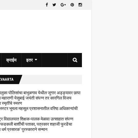
क्राईम
इतर
KVAARTA
 तालुका पोलिसांचा बाभुळगाव येथील जुगार अड्ड्यावर छापा
ेथे महाराणी येसुबाई जयंती संपन्न तर कारगिल विजय
ा स्मृतींचे स्मरण
लस्टर भूमला महसूल प्रशासनातील वरिष्ठ अधिकाऱ्यांची
ट्र विद्यालयात शिक्षक-पालक मेळावा उत्साहात संपन्न
 फडकली बार्शीची पताका, पत्रकार शहाजी फुरडेंचा
धर्म प्रसारक' पुरस्काराने सन्मान