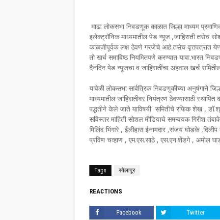
माढा लोकसभा निवडणूक काळात जिल्हा माध्यम प्रमाणि
इलेक्ट्रॉनिक माध्यमातील पेड न्यूज ,जाहिराती तसेच सो
काळजीपूर्वक लक्ष ठेवणे गरजेचे आहे.तसेच वृत्तपत्रात ये
तो खर्च समाविष्ठ नियमितपणे करण्यात यावा.भारत निवडण
दैनंदिन पेड न्यूजचा व जाहिरातींचा अहवाल खर्च समिती
यावेळी लोकसभा सार्वत्रिक निवडणुकीच्या अनुषंगाने जि
माध्यमातील जाहिरातीवर नियंत्रण ठेवण्यासाठी स्थापित क
पद्धतीने केले जाते याविषयी समितीचे रफिक शेख , डॉ.
सविस्तर माहिती सोशल मीडियाचे समन्वयक गिरीश तंबाके य
मिलिंद भिंगारे , ईलीहास ईनामदार ,संजय घोडके ,दिलीप
प्रविण चव्हाण , एम.एस.साठे , एस.एन.शेंडगे , अमोल घाड
Tags
सोलापूर
REACTIONS
Facebook
Twitter