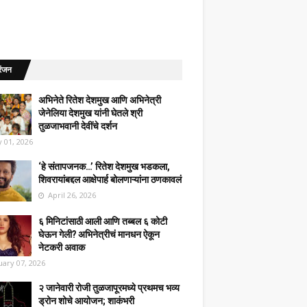
रंजन
अभिनेते रितेश देशमुख आणि अभिनेत्री
जेनेलिया देशमुख यांनी घेतले श्री
तुळजाभवानी देवींचे दर्शन
 01, 2026
‘हे संतापजनक…’ रितेश देशमुख भडकला,
शिवरायांबद्दल आक्षेपार्ह बोलणाऱ्यांना ठणकावलं
April 26, 2026
६ मिनिटांसाठी आली आणि तब्बल ६ कोटी
घेऊन गेली? अभिनेत्रीचं मानधन ऐकून
नेटकरी अवाक
uary 07, 2026
२ जानेवारी रोजी तुळजापूरमध्ये प्रथमच भव्य
ड्रोन शोचे आयोजन; शाकंभरी