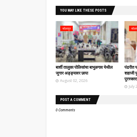
YOU MAY LIKE THESE POSTS
सोलापूर
सोला
बार्शी तालुका पोलिसांचा बाभुळगाव येथील
पंढरीत 
जुगार अड्ड्यावर छापा
शहाजी फु
पुरस्कार
August 02, 2026
July 
POST A COMMENT
0 Comments