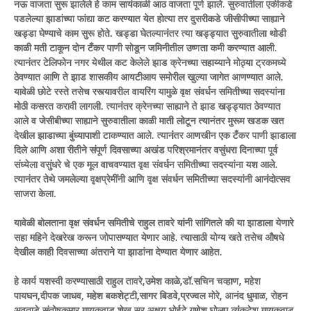
नऊ वाजता सुरू झालेले हे काम सायंकाळी आठ वाजता पूर्ण झाले. सुरुवातीला एकीकडे
पडलेल्या झाडांच्या फांद्या कट करण्यात येत होत्या तर दुसरीकडे जीसीपीच्या साह्याने
खड्डा घेण्याचे काम सुरू होते. खड्डा घेतल्यानंतर त्या खड्ड्यात सुरुवातीला थोडी
काळी मती टाकून दोन टँकर पाणी सोडून जमिनीतील उष्णता कमी करण्यात आली.
त्यानंतर टेलिफोन नगर येथील कट केलेले झाड क्रेनच्या सहाय्याने मोठ्या ट्रकमध्ये
ठेवण्यात आणि ते झाड शासकीय आयटीआय समोरील खुल्या जागेत आणण्यात आले.
यावेळी छोटे रस्ते तसेच रस्त्यावरील वायरिंग यामुळे वृक्ष संवर्धन समितीच्या सदस्यांना
मोठी कसरत करावी लागली. त्यानंतर क्रेनच्या साह्याने ते झाड खड्ड्यात ठेवण्यात
आले व जेसीबीच्या साह्याने सुरुवातीला काळी माती लोटून त्यानंतर मुरूम खडक खत
देखील झाडाच्या बुंध्यापाशी टाकण्यात आले. त्यानंतर आणखीन एक टँकर पाणी झाडाला
दिले आणि अशा रीतीने संपूर्ण दिवसाच्या अखंड परिश्रमानंतर वसुंधरा दिनाच्या पूर्व
संध्येला वसुंधरे चे एक मूल वाचवण्यात वृक्ष संवर्धन समितीच्या सदस्यांना यश आले.
त्यानंतर तेथे जमलेल्या वृक्षप्रेमींनी आणि वृक्ष संवर्धन समितीच्या सदस्यांनी आनंदोत्सव
साजरा केला.
यावेळी बोलताना वृक्ष संवर्धन समितीचे राहुल तावरे यांनी सांगितले की या झाडाला येणारे
सहा महिने देखरेख करून जोपासण्यात येणार आहे. त्यासाठी योग्य खते तसेच औषधे
देखील काही दिवसाच्या अंतराने या झाडांना देण्यात येणार आहेत.
हे कार्य यशस्वी करण्यासाठी राहुल तावरे,उमेश काळे,डॉ.सचिन चव्हाण, महेश
पायघन,दीपक जाधव, महेश बकशेट्टी,सागर बिडवे,प्रज्वल मोरे, आनंद धुमाळ, रोहन
अवताडे,संतोषकुमार गायकवाड,शेख सर,अक्षय भोईटे,गणेश घोलप,व्यंकटेश गायकवाड