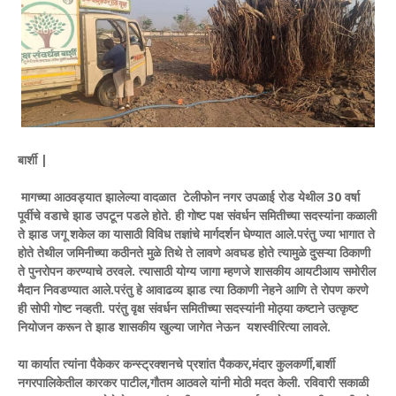
बार्शी |
मागच्या आठवड्यात झालेल्या वादळात टेलीफोन नगर उपळाई रोड येथील 30 वर्षा
पूर्वीचे वडाचे झाड उपटून पडले होते. ही गोष्ट पक्ष संवर्धन समितीच्या सदस्यांना कळाली
ते झाड जगू शकेल का यासाठी विविध तज्ञांचे मार्गदर्शन घेण्यात आले.परंतु ज्या भागात ते
होते तेथील जमिनीच्या कठीनते मुळे तिथे ते लावणे अवघड होते त्यामुळे दुसऱ्या ठिकाणी
ते पुनरोपन करण्याचे ठरवले. त्यासाठी योग्य जागा म्हणजे शासकीय आयटीआय समोरील
मैदान निवडण्यात आले.परंतु हे आवाढव्य झाड त्या ठिकाणी नेहने आणि ते रोपण करणे
ही सोपी गोष्ट नव्हती. परंतु वृक्ष संवर्धन समितीच्या सदस्यांनी मोठ्या कष्टाने उत्कृष्ट
नियोजन करून ते झाड शासकीय खुल्या जागेत नेऊन यशस्वीरित्या लावले.
या कार्यात त्यांना पैकेकर कन्स्ट्रक्शनचे प्रशांत पैककर,मंदार कुलकर्णी,बार्शी
नगरपालिकेतील कारकर पाटील,गौतम आठवले यांनी मोठी मदत केली. रविवारी सकाळी