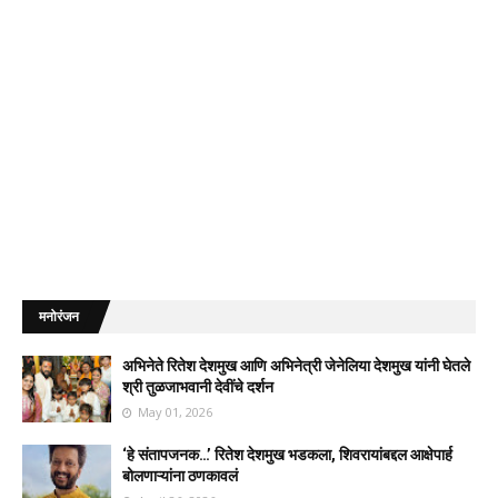
मनोरंजन
अभिनेते रितेश देशमुख आणि अभिनेत्री जेनेलिया देशमुख यांनी घेतले
श्री तुळजाभवानी देवींचे दर्शन
May 01, 2026
‘हे संतापजनक…’ रितेश देशमुख भडकला, शिवरायांबद्दल आक्षेपार्ह
बोलणाऱ्यांना ठणकावलं