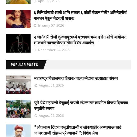
April 26, 2026
६ मिनिटांसाठी आली आणि तब्बल ६ कोटी घेऊन गेली? अभिनेत्रीचं
मानधन ऐकून नेटकरी अवाक
January 07, 2026
२ जानेवारी रोजी तुळजापूरमध्ये प्रथमच भव्य ड्रोन शोचे आयोजन;
शाकंभरी नवरात्रोत्सवातील विशेष आकर्षण
December 24, 2025
POPULAR POSTS
महाराष्ट्र विद्यालयात शिक्षक-पालक मेळावा उत्साहात संपन्न
August 01, 2026
पुणे येथे महाराणी येसुबाई जयंती संपन्न तर कारगिल विजय दिनाच्या
स्मृतींचे स्मरण
August 02, 2026
" लोकमान्य टिळक स्मृतीशताब्दी व लोकशाहीर अण्णाभाऊ साठे
जन्मशताब्दी सोहळा प्रेरणादायी "; विशेष लेख