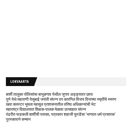
LOKVAARTA
बार्शी तालुका पोलिसांचा बाभुळगाव येथील जुगार अड्ड्यावर छापा
पुणे येथे महाराणी येसुबाई जयंती संपन्न तर कारगिल विजय दिनाच्या स्मृतींचे स्मरण
खवा क्लस्टर भूमला महसूल प्रशासनातील वरिष्ठ अधिकाऱ्यांची भेट
महाराष्ट्र विद्यालयात शिक्षक-पालक मेळावा उत्साहात संपन्न
पंढरीत फडकली बार्शीची पताका, पत्रकार शहाजी फुरडेंचा 'भागवत धर्म प्रसारक'
पुरस्काराने सन्मान