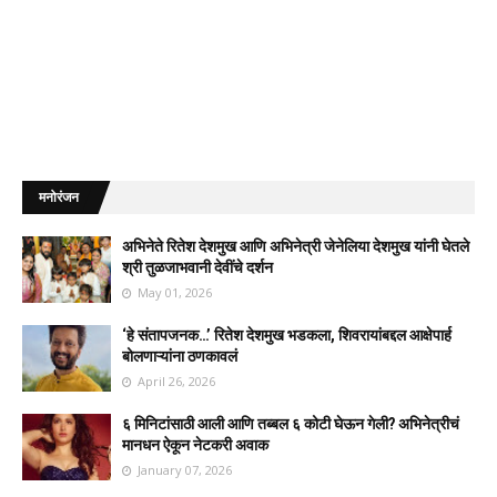
मनोरंजन
अभिनेते रितेश देशमुख आणि अभिनेत्री जेनेलिया देशमुख यांनी घेतले
श्री तुळजाभवानी देवींचे दर्शन
May 01, 2026
‘हे संतापजनक…’ रितेश देशमुख भडकला, शिवरायांबद्दल आक्षेपार्ह
बोलणाऱ्यांना ठणकावलं
April 26, 2026
६ मिनिटांसाठी आली आणि तब्बल ६ कोटी घेऊन गेली? अभिनेत्रीचं
मानधन ऐकून नेटकरी अवाक
January 07, 2026