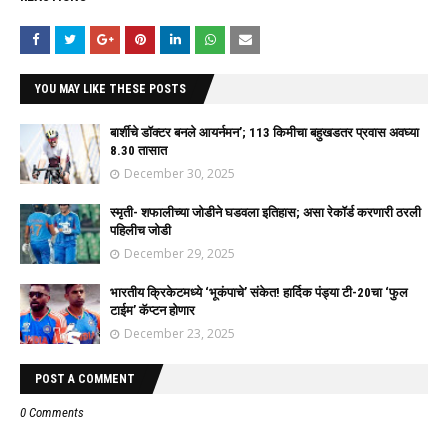
YOU MAY LIKE THESE POSTS
बार्शीचे डॉक्टर बनले आयर्नमन’; 113 किमीचा बहुखडतर प्रवास अवघ्या
8.30 तासात
December 30, 2025
स्मृती- शफालीच्या जोडीने घडवला इतिहास; असा रेकॉर्ड करणारी ठरली
पहिलीच जोडी
December 29, 2025
भारतीय क्रिकेटमध्ये ‘भूकंपाचे’ संकेत! हार्दिक पंड्या टी-20चा ‘फुल
टाईम’ कॅप्टन होणार
December 23, 2025
POST A COMMENT
0 Comments