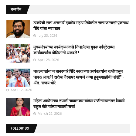
राजकीय
ठाकरेंची सत्ता असणारी एकमेव महापालिकेतील सत्ता जाणार? एकनाथ
शिंदे यांचा नवा डाव
July 23, 2026
मुख्यमंत्र्यांच्या कार्यक्रमाकडे निघालेल्या युवक काँग्रेसच्या
कार्यकर्त्यांना पोलिसांनी अडवले !
April 28, 2026
नक्षलवाद्यांना न घाबरणारे शिंदे स्वतःच्या कार्यकर्त्यांना कधीपासून
घाबरू लागले? सत्तेचा गैरवापर म्हणजे नव्या हुकूमशाहीची नांदी!" -
ॲड. संजय भोरे
April 12, 2026
महिला आयोगाच्या रुपाली चाकणकर यांच्या राजीनाम्यानंतर वैषाली
राहुल मोटे यांच्या नावाची चर्चा
March 22, 2026
FOLLOW US