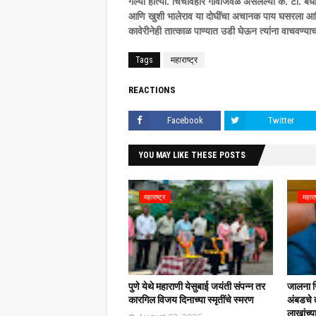
गेल्या होत्या. चिंचविहीर गावाजवळ असलेल्या के. टी. 
आणि खुशी भालेराव या दोघींचा अचानक पाय घसरला आणि त्
कावेरीनेही तात्काळ पाण्यात उडी घेऊन त्यांना वाचवण्
Tags
महाराष्ट्र
REACTIONS
Facebook
Twitter
YOU MAY LIKE THESE POSTS
महाराष्ट्र
महाराष
पुणे येथे महाराणी येसुबाई जयंती संपन्न तर
जालना ज
कारगिल विजय दिनाच्या स्मृतींचे स्मरण
अंबडचे 
लाखांच्य