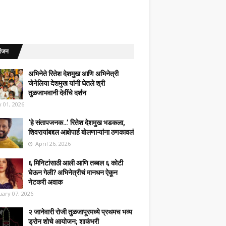
रंजन
अभिनेते रितेश देशमुख आणि अभिनेत्री
जेनेलिया देशमुख यांनी घेतले श्री
तुळजाभवानी देवींचे दर्शन
 01, 2026
‘हे संतापजनक…’ रितेश देशमुख भडकला,
शिवरायांबद्दल आक्षेपार्ह बोलणाऱ्यांना ठणकावलं
April 26, 2026
६ मिनिटांसाठी आली आणि तब्बल ६ कोटी
घेऊन गेली? अभिनेत्रीचं मानधन ऐकून
नेटकरी अवाक
uary 07, 2026
२ जानेवारी रोजी तुळजापूरमध्ये प्रथमच भव्य
ड्रोन शोचे आयोजन; शाकंभरी