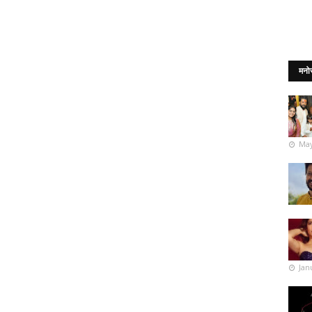
मनो
May
Jan