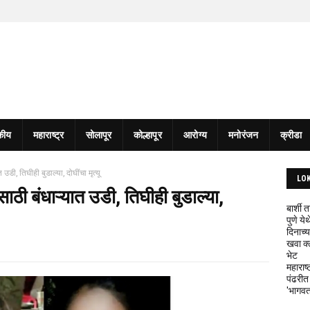
कीय
महाराष्ट्र
सोलापूर
कोल्हापूर
आरोग्य
मनोरंजन
क्रीडा
 उडी, तिघीही बुडाल्या, दोघींचा मृत्यू
LO
ासाठी बंधाऱ्यात उडी, तिघीही बुडाल्या,
बार्शी
पुणे य
दिनाच्य
खवा क्
भेट
महाराष्
पंढरीत
'भागवत 