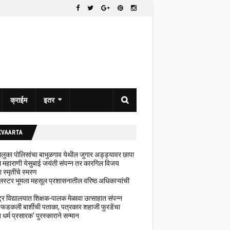
क्राईम
इतर
KVAARTA
 तालुका पोलिसांचा बाभुळगाव येथील जुगार अड्ड्यावर छापा
ेथे महाराणी येसुबाई जयंती संपन्न तर कारगिल विजय
ा स्मृतींचे स्मरण
लस्टर भूमला महसूल प्रशासनातील वरिष्ठ अधिकाऱ्यांची
ट्र विद्यालयात शिक्षक-पालक मेळावा उत्साहात संपन्न
 फडकली बार्शीची पताका, पत्रकार शहाजी फुरडेंचा
धर्म प्रसारक' पुरस्काराने सन्मान