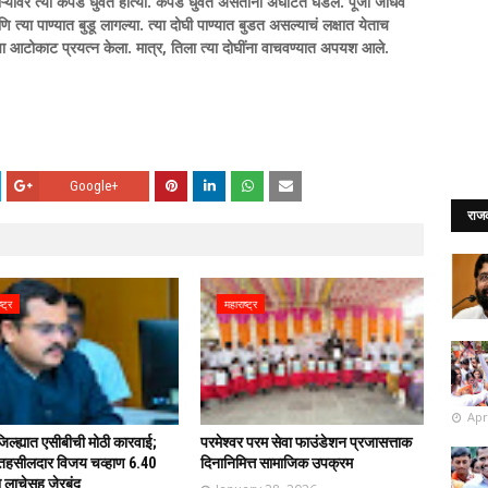
बंधाऱ्यावर त्या कपडे धुवत होत्या. कपडे धुवत असताना अघटित घडले. पूजा जाधव
या पाण्यात बुडू लागल्या. त्या दोघी पाण्यात बुडत असल्याचं लक्षात येताच
याचा आटोकाट प्रयत्न केला. मात्र, तिला त्या दोघींना वाचवण्यात अपयश आले.
Google+
राज
्ट्र
महाराष्ट्र
Apr
िल्ह्यात एसीबीची मोठी कारवाई;
परमेश्वर परम सेवा फाउंडेशन प्रजासत्ताक
तहसीलदार विजय चव्हाण 6.40
दिनानिमित्त सामाजिक उपक्रम
ा लाचेसह जेरबंद