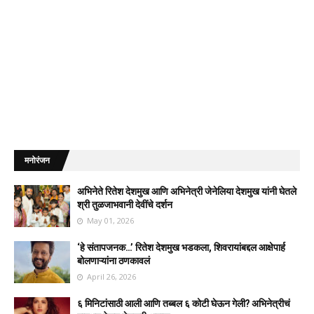
मनोरंजन
अभिनेते रितेश देशमुख आणि अभिनेत्री जेनेलिया देशमुख यांनी घेतले
श्री तुळजाभवानी देवींचे दर्शन
May 01, 2026
‘हे संतापजनक…’ रितेश देशमुख भडकला, शिवरायांबद्दल आक्षेपार्ह
बोलणाऱ्यांना ठणकावलं
April 26, 2026
६ मिनिटांसाठी आली आणि तब्बल ६ कोटी घेऊन गेली? अभिनेत्रीचं