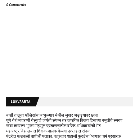
0 Comments
LOKVAARTA
बार्शी तालुका पोलिसांचा बाभुळगाव येथील जुगार अड्ड्यावर छापा
पुणे येथे महाराणी येसुबाई जयंती संपन्न तर कारगिल विजय दिनाच्या स्मृतींचे स्मरण
खवा क्लस्टर भूमला महसूल प्रशासनातील वरिष्ठ अधिकाऱ्यांची भेट
महाराष्ट्र विद्यालयात शिक्षक-पालक मेळावा उत्साहात संपन्न
पंढरीत फडकली बार्शीची पताका, पत्रकार शहाजी फुरडेंचा 'भागवत धर्म प्रसारक'