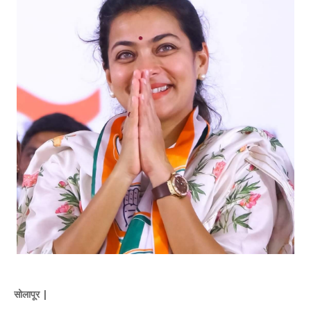
सोलापूर |