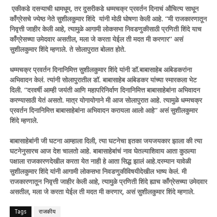
एकीकडे दसऱ्याची धामधूम, तर दुसरीकडे धम्मचक्र प्रवर्तन दिनाचं औचित्य साधून
काँग्रेसचे ज्येष्ठ नेते सुशीलकुमार शिंदे यांनी मोठी घोषणा केली आहे. “मी राजकारणातून
निवृत्ती जाहीर केली आहे, त्यामुळे आगामी लोकसभा निवडणुकीसाठी प्रणिती शिंदे याच
काँग्रेसच्या उमेदवार असतील, मला जे करता येईल ती मदत मी करणार” असं
सुशीलकुमार शिंदे म्हणाले. ते सोलापुरात बोलत होते.
धम्मचक्र प्रवर्तन दिनानिमित्त सुशीलकुमार शिंदे यांनी डॉ.बाबासाहेब आंबेडकरांना
अभिवादन केलं. त्यांनी सोलापुरातील डॉ. बाबासाहेब आंबेडकर यांच्या स्मारकला भेट
दिली. “दरवर्षी आम्ही जयंती आणि महापरिनिर्वाण दिनानिमित्त बाबासाहेबांना अभिवादन
करण्यासाठी येतं असतो. मात्र योगायोगाने मी आज सोलापुरात आहे. त्यामुळे धम्मचक्र
प्रवर्तन दिनानिमित्त बाबासाहेबांना अभिवादन करायला आलो आहे” असं सुशीलकुमार
शिंदे म्हणाले.
बाबासाहेबांनी जी घटना आम्हाला दिली, त्या घटनेचा इतका जयजयकार झाला की त्या
घटनेनुसारच आज देश चालतो आहे. बाबासाहेबांचं नाव घेतल्याशिवाय आता कुठल्या
पक्षाला राजकारणदेखील करता येत नाही हे आता सिद्ध झालं आहे.दरम्यान यावेळी
सुशीलकुमार शिंदे यांनी आगामी लोकसभा निवडणुकीविषयीदेखील भाष्य केलं. मी
राजकारणातून निवृत्ती जाहीर केली आहे, त्यामुळे प्रणिती शिंदे ह्याच काँग्रेसच्या उमेदवार
असतील, मला जे करता येईल ती मदत मी करणार, असं सुशीलकुमार शिंदे म्हणाले.
Tags
राजकीय