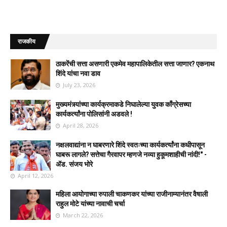
राजकीय
ठाकरेंची सत्ता असणारी एकमेव महापालिकेतील सत्ता जाणार? एकनाथ
शिंदे यांचा नवा डाव
July 23, 2026
मुख्यमंत्र्यांच्या कार्यक्रमाकडे निघालेल्या युवक काँग्रेसच्या
कार्यकर्त्यांना पोलिसांनी अडवले !
April 28, 2026
नक्षलवाद्यांना न घाबरणारे शिंदे स्वतःच्या कार्यकर्त्यांना कधीपासून
घाबरू लागले? सत्तेचा गैरवापर म्हणजे नव्या हुकूमशाहीची नांदी!" -
ॲड. संजय भोरे
April 12, 2026
महिला आयोगाच्या रुपाली चाकणकर यांच्या राजीनाम्यानंतर वैषाली
राहुल मोटे यांच्या नावाची चर्चा
March 22, 2026