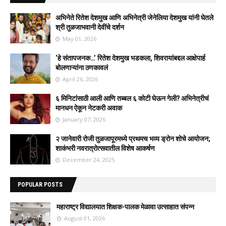
अभिनेते रितेश देशमुख आणि अभिनेत्री जेनेलिया देशमुख यांनी घेतले
श्री तुळजाभवानी देवींचे दर्शन
May 01, 2026
‘हे संतापजनक…’ रितेश देशमुख भडकला, शिवरायांबद्दल आक्षेपार्ह
बोलणाऱ्यांना ठणकावलं
April 26, 2026
६ मिनिटांसाठी आली आणि तब्बल ६ कोटी घेऊन गेली? अभिनेत्रीचं
मानधन ऐकून नेटकरी अवाक
January 07, 2026
२ जानेवारी रोजी तुळजापूरमध्ये प्रथमच भव्य ड्रोन शोचे आयोजन;
शाकंभरी नवरात्रोत्सवातील विशेष आकर्षण
December 24, 2025
POPULAR POSTS
महाराष्ट्र विद्यालयात शिक्षक-पालक मेळावा उत्साहात संपन्न
August 01, 2026