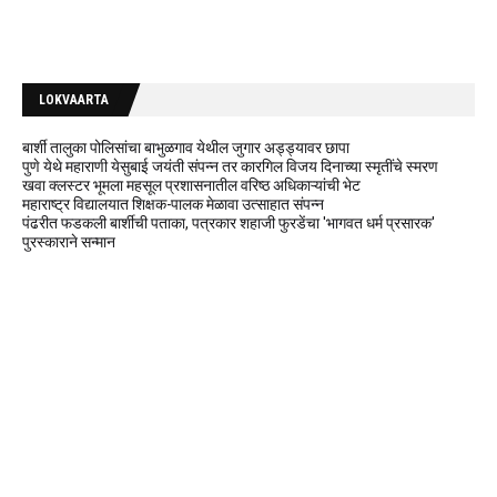
LOKVAARTA
बार्शी तालुका पोलिसांचा बाभुळगाव येथील जुगार अड्ड्यावर छापा
पुणे येथे महाराणी येसुबाई जयंती संपन्न तर कारगिल विजय दिनाच्या स्मृतींचे स्मरण
खवा क्लस्टर भूमला महसूल प्रशासनातील वरिष्ठ अधिकाऱ्यांची भेट
महाराष्ट्र विद्यालयात शिक्षक-पालक मेळावा उत्साहात संपन्न
पंढरीत फडकली बार्शीची पताका, पत्रकार शहाजी फुरडेंचा 'भागवत धर्म प्रसारक'
पुरस्काराने सन्मान