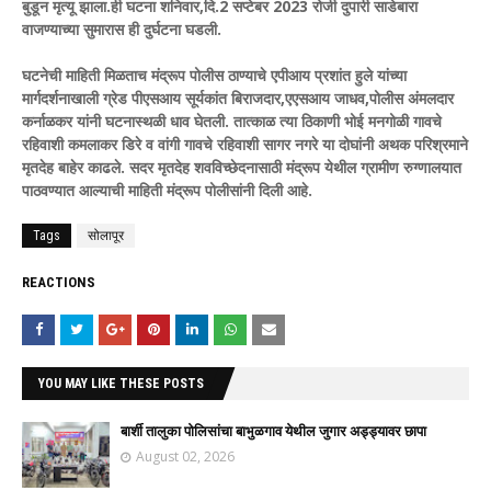
बुडून मृत्यू झाला.ही घटना शनिवार,दि.2 सप्टेबर 2023 रोजी दुपारी साडेबारा
वाजण्याच्या सुमारास ही दुर्घटना घडली.
घटनेची माहिती मिळताच मंद्रूप पोलीस ठाण्याचे एपीआय प्रशांत हुले यांच्या
मार्गदर्शनाखाली ग्रेड पीएसआय सूर्यकांत बिराजदार,एएसआय जाधव,पोलीस अंमलदार
कर्नाळकर यांनी घटनास्थळी धाव घेतली. तात्काळ त्या ठिकाणी भोई मनगोळी गावचे
रहिवाशी कमलाकर डिरे व वांगी गावचे रहिवाशी सागर नगरे या दोघांनी अथक परिश्रमाने
मृतदेह बाहेर काढले. सदर मृतदेह शवविच्छेदनासाठी मंद्रूप येथील ग्रामीण रुग्णालयात
पाठवण्यात आल्याची माहिती मंद्रूप पोलीसांनी दिली आहे.
Tags
सोलापूर
REACTIONS
YOU MAY LIKE THESE POSTS
बार्शी तालुका पोलिसांचा बाभुळगाव येथील जुगार अड्ड्यावर छापा
August 02, 2026