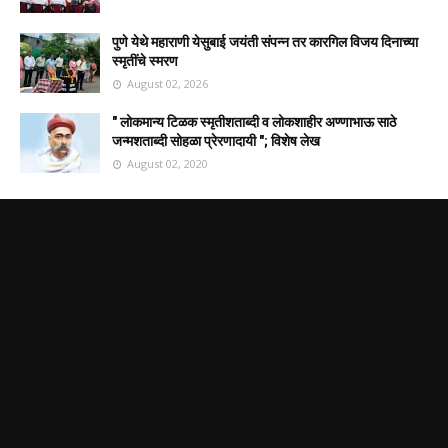
पुणे येथे महाराणी येसुबाई जयंती संपन्न तर कारगिल विजय दिनाच्या
स्मृतींचे स्मरण
August 02, 2026
" लोकमान्य टिळक स्मृतीशताब्दी व लोकशाहीर अण्णाभाऊ साठे
जन्मशताब्दी सोहळा प्रेरणादायी "; विशेष लेख
August 02, 2020