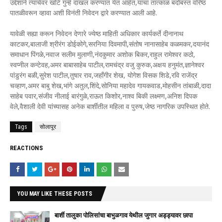
उद्देशाने त्यांचेवर खोटे गुन्हे दाखल करण्यात येत आहेत,याचा तात्काळ बंदोबस्त वरिष्ठ
पातळीवरून व्हावा अशी विनंती निवेदन द्वारे करण्यात आली आहे.
यावेळी सह्या करून निवेदन देणारे ज्येष्ठ माहिती अधिकार कार्यकर्ते दीनानाथ
काटकर,बालाजी श्रीरंग डोईकोगे,सरनिया दिवमापी,संतोष नानासाहेब कळमकर,दयानंद
समाधान पिंगळे,नवाज सलीम मुलाणी,नंदकुमार अशोक बिकर,राहुल रामेश्वर कठो,
स्वप्नील कन्टेवह,अमर बाबासाहेब पाटील,रामचंद्र वजु कुरुक,अक्षय हनुमंत,ज्ञानेश्वर
पांडुरंग बळी,सुरेश पाटील,तुषार राव,जहाँगीर शेख, योगेश विसक शिडे,रवि राजेंद्र
चव्हाण,अमर बाबु शेख,भांगे अतुल,शिंदे,सोनिया महादेव गायकवाड,मोहसीन तांबाळी,दादा
साहेब पवार,संजीव नीलाई बारंगुळे,राऊत किशोर,नाश्व बिकी लक्ष्मण,अनिश दिपक
वेले,वैशाली देवी यांच्यासह अनेक बार्शीतील महिला व पुरुष,जेष्ठ नागरिक उपस्थित होते.
Tags
सोलापूर
REACTIONS
YOU MAY LIKE THESE POSTS
बार्शी तालुका पोलिसांचा बाभुळगाव येथील जुगार अड्ड्यावर छापा