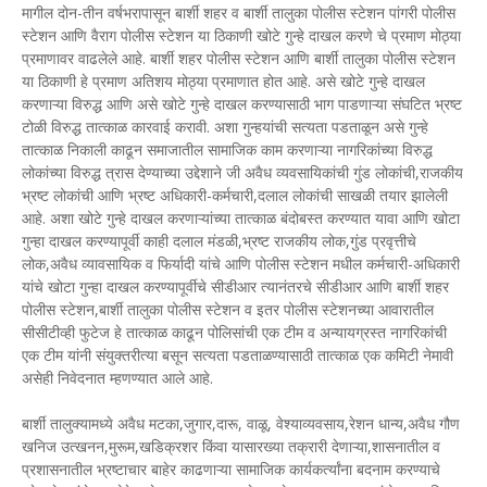
मागील दोन-तीन वर्षभरापासून बार्शी शहर व बार्शी तालुका पोलीस स्टेशन पांगरी पोलीस
स्टेशन आणि वैराग पोलीस स्टेशन या ठिकाणी खोटे गुन्हे दाखल करणे चे प्रमाण मोठ्या
प्रमाणावर वाढलेले आहे. बार्शी शहर पोलीस स्टेशन आणि बार्शी तालुका पोलीस स्टेशन
या ठिकाणी हे प्रमाण अतिशय मोठ्या प्रमाणात होत आहे. असे खोटे गुन्हे दाखल
करणाऱ्या विरुद्ध आणि असे खोटे गुन्हे दाखल करण्यासाठी भाग पाडणाऱ्या संघटित भ्रष्ट
टोळी विरुद्ध तात्काळ कारवाई करावी. अशा गुन्हयांची सत्यता पडताळून असे गुन्हे
तात्काळ निकाली काढून समाजातील सामाजिक काम करणाऱ्या नागरिकांच्या विरुद्ध
लोकांच्या विरुद्ध त्रास देण्याच्या उद्देशाने जी अवैध व्यवसायिकांची गुंड लोकांची,राजकीय
भ्रष्ट लोकांची आणि भ्रष्ट अधिकारी-कर्मचारी,दलाल लोकांची साखळी तयार झालेली
आहे. अशा खोटे गुन्हे दाखल करणाऱ्यांच्या तात्काळ बंदोबस्त करण्यात यावा आणि खोटा
गुन्हा दाखल करण्यापूर्वी काही दलाल मंडळी,भ्रष्ट राजकीय लोक,गुंड प्रवृत्तीचे
लोक,अवैध व्यावसायिक व फिर्यादी यांचे आणि पोलीस स्टेशन मधील कर्मचारी-अधिकारी
यांचे खोटा गुन्हा दाखल करण्यापूर्वीचे सीडीआर त्यानंतरचे सीडीआर आणि बार्शी शहर
पोलीस स्टेशन,बार्शी तालुका पोलीस स्टेशन व इतर पोलीस स्टेशनच्या आवारातील
सीसीटीव्ही फुटेज हे तात्काळ काढून पोलिसांची एक टीम व अन्यायग्रस्त नागरिकांची
एक टीम यांनी संयुक्तरीत्या बसून सत्यता पडताळण्यासाठी तात्काळ एक कमिटी नेमावी
असेही निवेदनात म्हणण्यात आले आहे.
बार्शी तालुक्यामध्ये अवैध मटका,जुगार,दारू, वाळू, वेश्याव्यवसाय,रेशन धान्य,अवैध गौण
खनिज उत्खनन,मुरूम,खडिक्रशर किंवा यासारख्या तक्रारी देणाऱ्या,शासनातील व
प्रशासनातील भ्रष्टाचार बाहेर काढणाऱ्या सामाजिक कार्यकर्त्यांना बदनाम करण्याचे