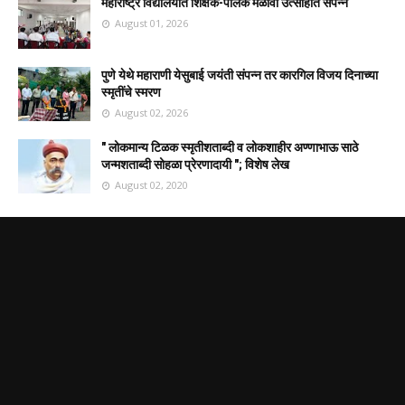
महाराष्ट्र विद्यालयात शिक्षक-पालक मेळावा उत्साहात संपन्न
August 01, 2026
पुणे येथे महाराणी येसुबाई जयंती संपन्न तर कारगिल विजय दिनाच्या
स्मृतींचे स्मरण
August 02, 2026
" लोकमान्य टिळक स्मृतीशताब्दी व लोकशाहीर अण्णाभाऊ साठे
जन्मशताब्दी सोहळा प्रेरणादायी "; विशेष लेख
August 02, 2020