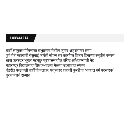
LOKVAARTA
बार्शी तालुका पोलिसांचा बाभुळगाव येथील जुगार अड्ड्यावर छापा
पुणे येथे महाराणी येसुबाई जयंती संपन्न तर कारगिल विजय दिनाच्या स्मृतींचे स्मरण
खवा क्लस्टर भूमला महसूल प्रशासनातील वरिष्ठ अधिकाऱ्यांची भेट
महाराष्ट्र विद्यालयात शिक्षक-पालक मेळावा उत्साहात संपन्न
पंढरीत फडकली बार्शीची पताका, पत्रकार शहाजी फुरडेंचा 'भागवत धर्म प्रसारक'
पुरस्काराने सन्मान