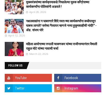
मुख्यमंत्र्यांच्या कार्यक्रमाकडे निघालेल्या युवक काँग्रेसच्या
कार्यकर्त्यांना पोलिसांनी अडवले !
April 28, 2026
नक्षलवाद्यांना न घाबरणारे शिंदे स्वतःच्या कार्यकर्त्यांना कधीपासून
घाबरू लागले? सत्तेचा गैरवापर म्हणजे नव्या हुकूमशाहीची नांदी!" -
ॲड. संजय भोरे
April 12, 2026
महिला आयोगाच्या रुपाली चाकणकर यांच्या राजीनाम्यानंतर वैषाली
राहुल मोटे यांच्या नावाची चर्चा
March 22, 2026
FOLLOW US