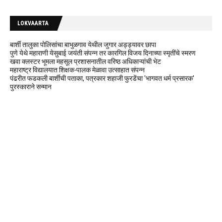
LOKVAARTA
बार्शी तालुका पोलिसांचा बाभुळगाव येथील जुगार अड्ड्यावर छापा
पुणे येथे महाराणी येसुबाई जयंती संपन्न तर कारगिल विजय दिनाच्या स्मृतींचे स्मरण
खवा क्लस्टर भूमला महसूल प्रशासनातील वरिष्ठ अधिकाऱ्यांची भेट
महाराष्ट्र विद्यालयात शिक्षक-पालक मेळावा उत्साहात संपन्न
पंढरीत फडकली बार्शीची पताका, पत्रकार शहाजी फुरडेंचा 'भागवत धर्म प्रसारक'
पुरस्काराने सन्मान