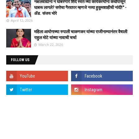
नक्षलवाद्यांना न घाबरणारे शिंदे स्वतःच्या कार्यकर्त्यांना कधीपासून
घाबरू लागले? सत्तेचा गैरवापर म्हणजे नव्या हुकूमशाहीची नांदी!" -
ॲड. संजय भोरे
April 12, 2026
महिला आयोगाच्या रुपाली चाकणकर यांच्या राजीनाम्यानंतर वैषाली
राहुल मोटे यांच्या नावाची चर्चा
March 22, 2026
FOLLOW US