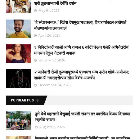
श्री तुळजाभवानी देवींचे दर्शन
May 01, 2026
‘हे संतापजनक…’ रितेश देशमुख भडकला, शिवरायांबद्दल आक्षेपार्ह
बोलणाऱ्यांना ठणकावलं
April 26, 2026
६ मिनिटांसाठी आली आणि तब्बल ६ कोटी घेऊन गेली? अभिनेत्रीचं
मानधन ऐकून नेटकरी अवाक
January 07, 2026
२ जानेवारी रोजी तुळजापूरमध्ये प्रथमच भव्य ड्रोन शोचे आयोजन;
शाकंभरी नवरात्रोत्सवातील विशेष आकर्षण
December 24, 2025
POPULAR POSTS
पुणे येथे महाराणी येसुबाई जयंती संपन्न तर कारगिल विजय दिनाच्या
स्मृतींचे स्मरण
August 02, 2026
वैरागमध्ये अप्पर तहसील कार्यालयाची निर्मिती करावी ; या सामाजिक