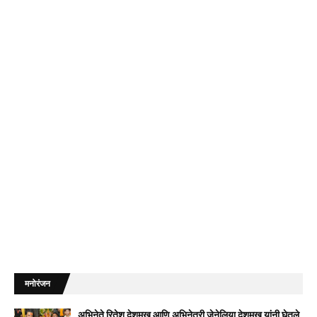
मनोरंजन
अभिनेते रितेश देशमुख आणि अभिनेत्री जेनेलिया देशमुख यांनी घेतले