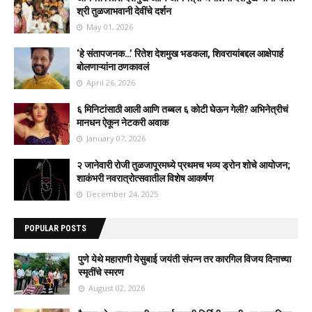
श्री तुळजाभवानी देवींचे दर्शन
May 01, 2026
‘हे संतापजनक…’ रितेश देशमुख भडकला, शिवरायांबद्दल आक्षेपार्ह
बोलणाऱ्यांना ठणकावलं
April 26, 2026
६ मिनिटांसाठी आली आणि तब्बल ६ कोटी घेऊन गेली? अभिनेत्रीचं
मानधन ऐकून नेटकरी अवाक
January 07, 2026
२ जानेवारी रोजी तुळजापूरमध्ये प्रथमच भव्य ड्रोन शोचे आयोजन;
शाकंभरी नवरात्रोत्सवातील विशेष आकर्षण
December 24, 2025
POPULAR POSTS
पुणे येथे महाराणी येसुबाई जयंती संपन्न तर कारगिल विजय दिनाच्या
स्मृतींचे स्मरण
August 02, 2026