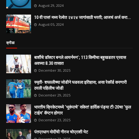
August 29, 2024
10 वी पास! मध्य रेल्वेत २४२४ जागांसाठी भरती; आजचं अर्ज करा...
August 05, 2024
क्रीडा
बार्शीचे डॉक्टर बनले आयर्नमन’; 113 किमीचा बहुखडतर प्रवास
अवघ्या 8.30 तासात
December 30, 2025
स्मृती- शफालीच्या जोडीने घडवला इतिहास; असा रेकॉर्ड करणारी
ठरली पहिलीच जोडी
December 29, 2025
भारतीय क्रिकेटमध्ये ‘भूकंपाचे’ संकेत! हार्दिक पंड्या टी-20चा ‘फुल
टाईम’ कॅप्टन होणार
December 23, 2025
पंतप्रधान मोदींची नीरज चोप्राशी भेट
December 23, 2025