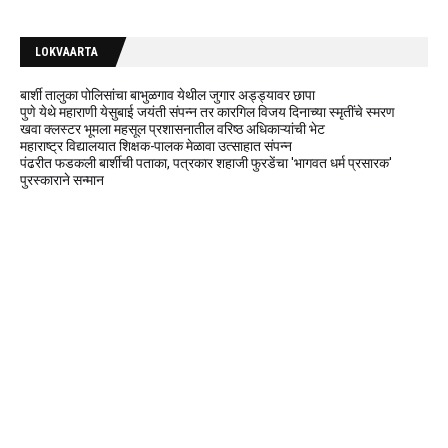
LOKVAARTA
बार्शी तालुका पोलिसांचा बाभुळगाव येथील जुगार अड्ड्यावर छापा
पुणे येथे महाराणी येसुबाई जयंती संपन्न तर कारगिल विजय दिनाच्या स्मृतींचे स्मरण
खवा क्लस्टर भूमला महसूल प्रशासनातील वरिष्ठ अधिकाऱ्यांची भेट
महाराष्ट्र विद्यालयात शिक्षक-पालक मेळावा उत्साहात संपन्न
पंढरीत फडकली बार्शीची पताका, पत्रकार शहाजी फुरडेंचा 'भागवत धर्म प्रसारक'
पुरस्काराने सन्मान