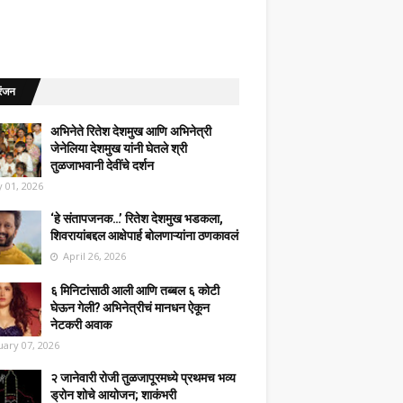
रंजन
अभिनेते रितेश देशमुख आणि अभिनेत्री
जेनेलिया देशमुख यांनी घेतले श्री
तुळजाभवानी देवींचे दर्शन
 01, 2026
‘हे संतापजनक…’ रितेश देशमुख भडकला,
शिवरायांबद्दल आक्षेपार्ह बोलणाऱ्यांना ठणकावलं
April 26, 2026
६ मिनिटांसाठी आली आणि तब्बल ६ कोटी
घेऊन गेली? अभिनेत्रीचं मानधन ऐकून
नेटकरी अवाक
uary 07, 2026
२ जानेवारी रोजी तुळजापूरमध्ये प्रथमच भव्य
ड्रोन शोचे आयोजन; शाकंभरी