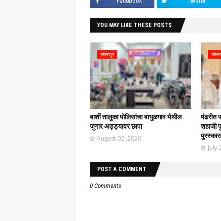
Facebook
Twitter
YOU MAY LIKE THESE POSTS
सोलापूर
सोला
बार्शी तालुका पोलिसांचा बाभुळगाव येथील
पंढरीत 
जुगार अड्ड्यावर छापा
शहाजी फु
पुरस्कार
August 02, 2026
July 
POST A COMMENT
0 Comments