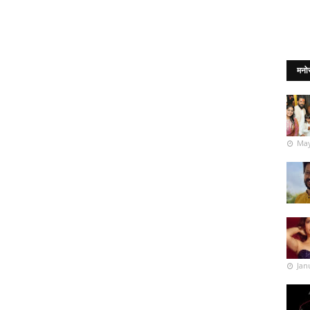
मनो
May
Jan