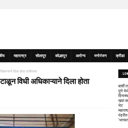
कीय
महाराष्ट्र
सोलापूर
कोल्हापूर
आरोग्य
मनोरंजन
क्रीडा
अधिकाऱ्याने दिला होता राजीनामा
LO
ंटाळून विधी अधिकाऱ्याने दिला होता
बार्शी
पुणे य
दिनाच्य
खवा क्
भेट
महाराष्
पंढरीत
'भागवत 