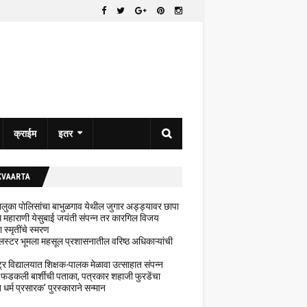
क्राईम
इतर
KVAARTA
 तालुका पोलिसांचा बाभुळगाव येथील जुगार अड्ड्यावर छापा
ेथे महाराणी येसुबाई जयंती संपन्न तर कारगिल विजय
ा स्मृतींचे स्मरण
लस्टर भूमला महसूल प्रशासनातील वरिष्ठ अधिकाऱ्यांची
ट्र विद्यालयात शिक्षक-पालक मेळावा उत्साहात संपन्न
 फडकली बार्शीची पताका, पत्रकार शहाजी फुरडेंचा
धर्म प्रसारक' पुरस्काराने सन्मान