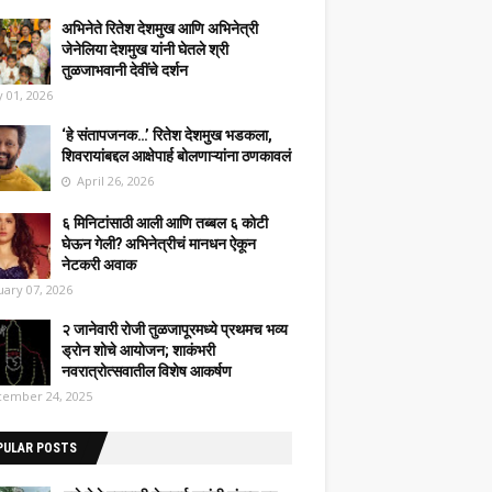
अभिनेते रितेश देशमुख आणि अभिनेत्री
जेनेलिया देशमुख यांनी घेतले श्री
तुळजाभवानी देवींचे दर्शन
 01, 2026
‘हे संतापजनक…’ रितेश देशमुख भडकला,
शिवरायांबद्दल आक्षेपार्ह बोलणाऱ्यांना ठणकावलं
April 26, 2026
६ मिनिटांसाठी आली आणि तब्बल ६ कोटी
घेऊन गेली? अभिनेत्रीचं मानधन ऐकून
नेटकरी अवाक
uary 07, 2026
२ जानेवारी रोजी तुळजापूरमध्ये प्रथमच भव्य
ड्रोन शोचे आयोजन; शाकंभरी
नवरात्रोत्सवातील विशेष आकर्षण
ember 24, 2025
PULAR POSTS