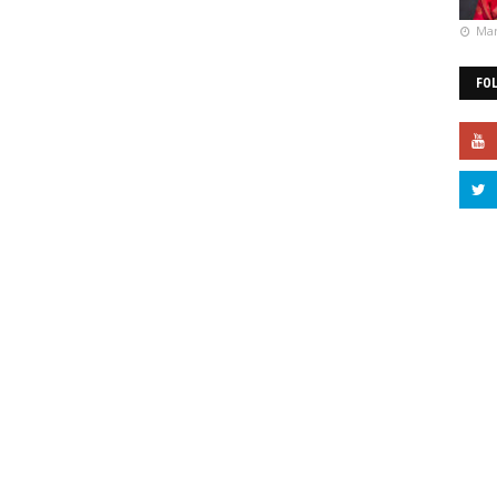
Mar
FO