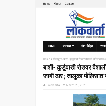
Home
About
Contact
HOME
बातम्या
देश-विदेश
राज
Home
सोलापूर
बार्शी- कुर्डूवाडी रोडवर वैशाली हॉटेलजव
बार्शी- कुर्डूवाडी रोडवर व
जागी ठार ; तालुका पोलिसात न
Lokvaarta
March 25, 2023