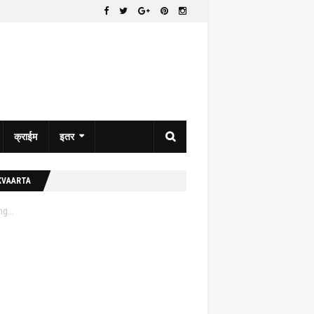
क्राईम
इतर
KVAARTA
g...