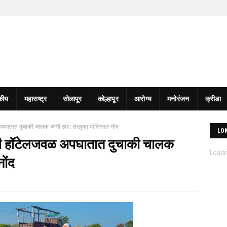
कीय
महाराष्ट्र
सोलापूर
कोल्हापूर
आरोग्य
मनोरंजन
क्रीडा
ळ अपघातात दुचाकी चालक जागी ठार ; तालुका पोलिसात नोंद
LO
ैशाली हॉटेलजवळ अपघातात दुचाकी चालक
Loadin
ोंद