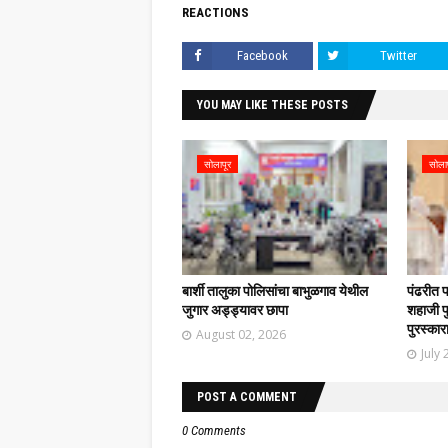
REACTIONS
Facebook
Twitter
YOU MAY LIKE THESE POSTS
सोलापूर
सोला
बार्शी तालुका पोलिसांचा बाभुळगाव येथील
पंढरीत 
जुगार अड्ड्यावर छापा
शहाजी फु
पुरस्कार
August 02, 2026
July 
POST A COMMENT
0 Comments