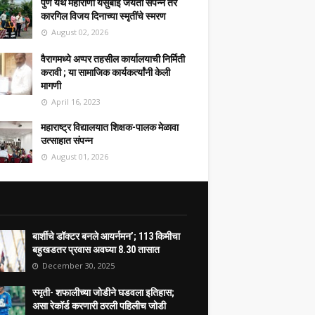
पुणे येथे महाराणी येसुबाई जयंती संपन्न तर
कारगिल विजय दिनाच्या स्मृतींचे स्मरण
August 02, 2026
वैरागमध्ये अप्पर तहसील कार्यालयाची निर्मिती
करावी ; या सामाजिक कार्यकर्त्यांनी केली
मागणी
April 16, 2023
महाराष्ट्र विद्यालयात शिक्षक-पालक मेळावा
उत्साहात संपन्न
August 01, 2026
बार्शीचे डॉक्टर बनले आयर्नमन’; 113 किमीचा
बहुखडतर प्रवास अवघ्या 8.30 तासात
December 30, 2025
स्मृती- शफालीच्या जोडीने घडवला इतिहास;
असा रेकॉर्ड करणारी ठरली पहिलीच जोडी