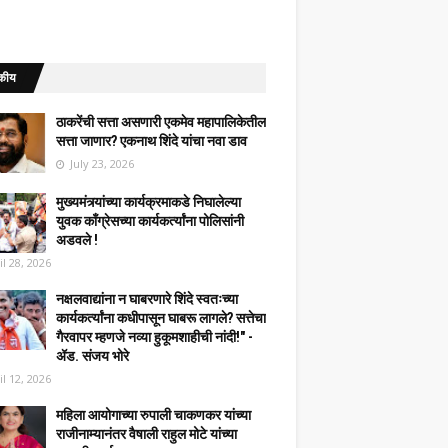
कीय
ठाकरेंची सत्ता असणारी एकमेव महापालिकेतील
सत्ता जाणार? एकनाथ शिंदे यांचा नवा डाव
July 23, 2026
मुख्यमंत्र्यांच्या कार्यक्रमाकडे निघालेल्या
युवक काँग्रेसच्या कार्यकर्त्यांना पोलिसांनी
अडवले !
il 28, 2026
नक्षलवाद्यांना न घाबरणारे शिंदे स्वतःच्या
कार्यकर्त्यांना कधीपासून घाबरू लागले? सत्तेचा
गैरवापर म्हणजे नव्या हुकूमशाहीची नांदी!" -
ॲड. संजय भोरे
il 12, 2026
महिला आयोगाच्या रुपाली चाकणकर यांच्या
राजीनाम्यानंतर वैषाली राहुल मोटे यांच्या