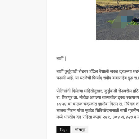
बार्शी |
बार्शी कुर्डूवाडी रोडवर हॉटेल वैशाली जवळ ट्रकच्या ध
घडली आहे. या घटनेची फिर्याद संदीप बाबासाहेब गुंड रा
पोलिसांनी दिलेल्या माहितीनुसार, कुर्डूवाडी रोडवरी
रा. शिरापूर ता. मोहोळ आपल्या ताब्यातील ट्रक रस्त्या
८४५६ चा चालक चंद्रकांत ज्ञानोबा गिराम रा. गोपेगा
चालक गिराम यांचा मृतदेह शिविच्छेदनासाठी बार्शी ग्रा
मध्ये भारतीय दंड संहिता कलम २७९, ३०४ अ,४२७ व म
Tags
सोलापूर