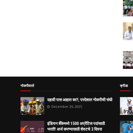
नोकरीवार्ता
क्रीडा
दहावी पास आहात का?; परदेशात नोकरीची संधी
December 26, 2025
इंडियन बँकेमध्ये 1500 अप्रेंटिस पदांसाठी
भरती! अर्ज करण्यासाठी शेवटचे 3 दिवस