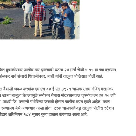
डकेत दुचाकीस्वार जागीच ठार झाल्याची घटना २४ मार्च रोजी ४.१५ वा.च्या दरम्यान
.होळकर बागे शेजारी शिवाजीनगर, बार्शी यांनी तालुका पोलिसात दिली आहे.
ल हॉटेल वैशाली जवळ क्रमांक एम एच ०४ ई एल ३९९१ चालक उत्तम गोविंद मसलकर
च्या डाव्या बाजूला घेतल्यामुळे समोरून येणारा मोटरसायकल क्रमांक एम एच २० एपी
व ता. पाथरी जि. परभणी गंभीरित्या जखमी होऊन जागीच मयत झाले आहेत. मयत
मीण रुग्णालय येथे आणण्यात आला होता. ट्रक चालकाविरुद्ध तालुका पोलीस स्टेशन
ोटार अधिनियम १८४ नुसार गुन्हा दाखल करण्यात आला आहे.