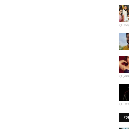
May
Jan
Dec
PO