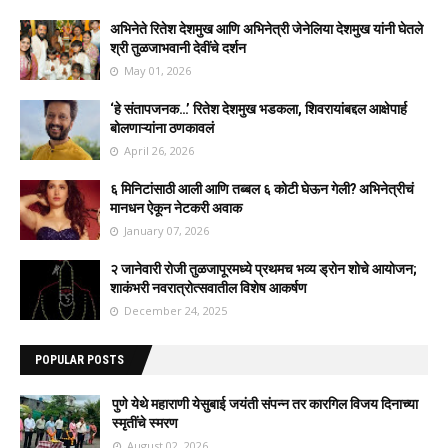
अभिनेते रितेश देशमुख आणि अभिनेत्री जेनेलिया देशमुख यांनी घेतले
श्री तुळजाभवानी देवींचे दर्शन
May 01, 2026
‘हे संतापजनक…’ रितेश देशमुख भडकला, शिवरायांबद्दल आक्षेपार्ह
बोलणाऱ्यांना ठणकावलं
April 26, 2026
६ मिनिटांसाठी आली आणि तब्बल ६ कोटी घेऊन गेली? अभिनेत्रीचं
मानधन ऐकून नेटकरी अवाक
January 07, 2026
२ जानेवारी रोजी तुळजापूरमध्ये प्रथमच भव्य ड्रोन शोचे आयोजन;
शाकंभरी नवरात्रोत्सवातील विशेष आकर्षण
December 24, 2025
POPULAR POSTS
पुणे येथे महाराणी येसुबाई जयंती संपन्न तर कारगिल विजय दिनाच्या
स्मृतींचे स्मरण
August 02, 2026