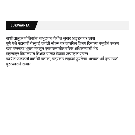
LOKVAARTA
बार्शी तालुका पोलिसांचा बाभुळगाव येथील जुगार अड्ड्यावर छापा
पुणे येथे महाराणी येसुबाई जयंती संपन्न तर कारगिल विजय दिनाच्या स्मृतींचे स्मरण
खवा क्लस्टर भूमला महसूल प्रशासनातील वरिष्ठ अधिकाऱ्यांची भेट
महाराष्ट्र विद्यालयात शिक्षक-पालक मेळावा उत्साहात संपन्न
पंढरीत फडकली बार्शीची पताका, पत्रकार शहाजी फुरडेंचा 'भागवत धर्म प्रसारक'
पुरस्काराने सन्मान