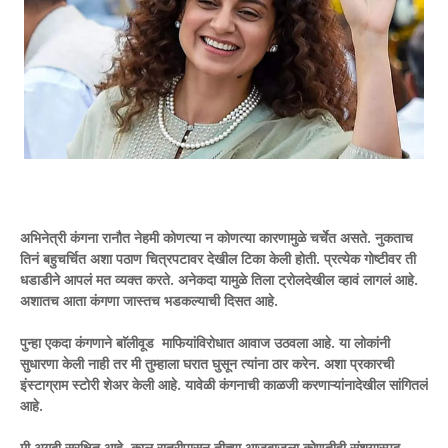
अभिनेत्री कंगना रानौत नेहमी कोणत्या न कोणत्या कारणामुळे चर्चेत असते. नुकताच
तिनं बहुचर्चित अशा पठाण चित्रपटावर देखील टिका केली होती. प्रत्येक गोष्टीवर ती
धडाडीने आपलं मत व्यक्त करते. अनेकदा यामुळे तिला ट्रोलदेखील व्हावं लागलं आहे.
अशातच आता कंगणा जास्तच भडकल्याची दिसत आहे.
पुन्हा एकदा कंगणाने बाॅलीवूड माफियांविरोधात आवाज उठवला आहे. या लोकांनी
सुधारणा केली नाही तर मी तुम्हाला घरात घुसून त्यांना ठार करेन. अशा प्रकारची
इंस्टाग्राम स्टोरी शेअर केली आहे. यावेळी कंगनाची काळजी करणाऱ्यांनादेखील सांगितलं
आहे.
मी अगदी सुरक्षित आहे. काल रात्रीपासून तीच्या आजूबाजूला कोणतीही संशयास्पद