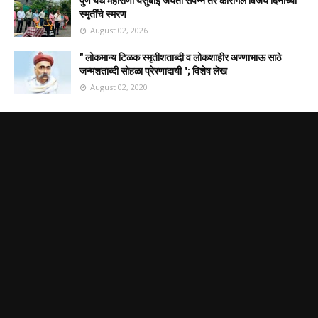
पुणे येथे महाराणी येसुबाई जयंती संपन्न तर कारगिल विजय दिनाच्या
स्मृतींचे स्मरण
August 02, 2026
" लोकमान्य टिळक स्मृतीशताब्दी व लोकशाहीर अण्णाभाऊ साठे
जन्मशताब्दी सोहळा प्रेरणादायी "; विशेष लेख
August 02, 2020