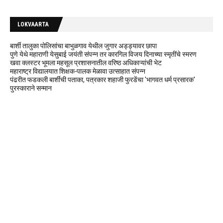
LOKVAARTA
बार्शी तालुका पोलिसांचा बाभुळगाव येथील जुगार अड्ड्यावर छापा
पुणे येथे महाराणी येसुबाई जयंती संपन्न तर कारगिल विजय दिनाच्या स्मृतींचे स्मरण
खवा क्लस्टर भूमला महसूल प्रशासनातील वरिष्ठ अधिकाऱ्यांची भेट
महाराष्ट्र विद्यालयात शिक्षक-पालक मेळावा उत्साहात संपन्न
पंढरीत फडकली बार्शीची पताका, पत्रकार शहाजी फुरडेंचा 'भागवत धर्म प्रसारक'
पुरस्काराने सन्मान