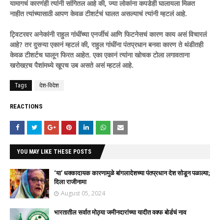
यामागचं कारणंही त्यांनी सांगितल आहे की, ज्या लोकांना कपडेही घालायला मिळत
नाहीत त्यांच्यासाठी आपण केवळ टीशर्टचं घालत असल्याचं त्यांनी म्हटलं आहे.
ट्विटरवर अनेकांनी राहुल गांधींच्या एनर्जीचं आणि फिटनेसचं कारण काय असं विचारलं
आहे? तर दुसऱ्या एकानं म्हटलं की, राहुल गांधींना पंतप्रधान बनवा कारण ते थंडीतही
केवळ टीशर्टच घालून फिरत आहेत. एका एकानं त्यांना खोचक टोला लगावताना
खरोखऱच पैशांमध्ये खूपच उब असते असं म्हटलं आहे.
Tags
देश-विदेश
REACTIONS
YOU MAY LIKE THESE POSTS
‘या’ धक्कादायक कारणामुळे बांगलादेशच्या पंतप्रधान देश सोडून पळाल्या;
दिला राजीनामा
August 05, 2024
भारतातील सर्वात मोठ्या जमीनदारांच्या यादीत वक्फ बोर्डचं नाव