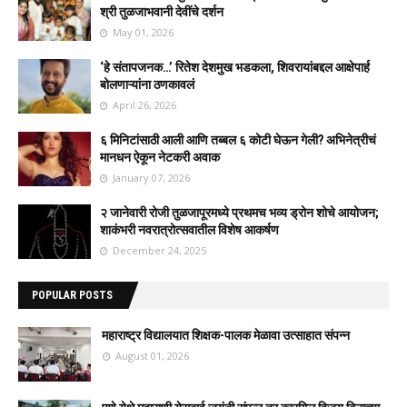
श्री तुळजाभवानी देवींचे दर्शन
May 01, 2026
‘हे संतापजनक…’ रितेश देशमुख भडकला, शिवरायांबद्दल आक्षेपार्ह
बोलणाऱ्यांना ठणकावलं
April 26, 2026
६ मिनिटांसाठी आली आणि तब्बल ६ कोटी घेऊन गेली? अभिनेत्रीचं
मानधन ऐकून नेटकरी अवाक
January 07, 2026
२ जानेवारी रोजी तुळजापूरमध्ये प्रथमच भव्य ड्रोन शोचे आयोजन;
शाकंभरी नवरात्रोत्सवातील विशेष आकर्षण
December 24, 2025
POPULAR POSTS
महाराष्ट्र विद्यालयात शिक्षक-पालक मेळावा उत्साहात संपन्न
August 01, 2026