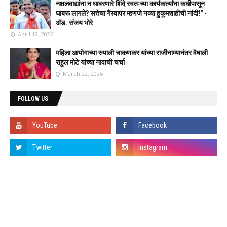
नक्षलवाद्यांना न घाबरणारे शिंदे स्वतःच्या कार्यकर्त्यांना कधीपासून
घाबरू लागले? सत्तेचा गैरवापर म्हणजे नव्या हुकूमशाहीची नांदी!" -
ॲड. संजय भोरे
April 12, 2026
महिला आयोगाच्या रुपाली चाकणकर यांच्या राजीनाम्यानंतर वैषाली
राहुल मोटे यांच्या नावाची चर्चा
March 22, 2026
FOLLOW US