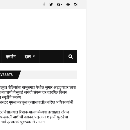
क्राईम
इतर
KVAARTA
 तालुका पोलिसांचा बाभुळगाव येथील जुगार अड्ड्यावर छापा
ेथे महाराणी येसुबाई जयंती संपन्न तर कारगिल विजय
ा स्मृतींचे स्मरण
लस्टर भूमला महसूल प्रशासनातील वरिष्ठ अधिकाऱ्यांची
ट्र विद्यालयात शिक्षक-पालक मेळावा उत्साहात संपन्न
 फडकली बार्शीची पताका, पत्रकार शहाजी फुरडेंचा
धर्म प्रसारक' पुरस्काराने सन्मान