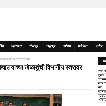
कीय
महाराष्ट्र
सोलापूर
कोल्हापूर
आरोग्य
मनोरंजन
क्रीडा
ा खेळाडूंची विभागीय स्तरावर निवड
LO
र विद्यालयाच्या खेळाडूंची विभागीय स्तरावर
बार्शी
पुणे य
दिनाच्य
खवा क्
भेट
महाराष्
पंढरीत
'भागवत 