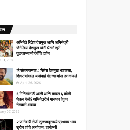
रंजन
अभिनेते रितेश देशमुख आणि अभिनेत्री
जेनेलिया देशमुख यांनी घेतले श्री
तुळजाभवानी देवींचे दर्शन
 01, 2026
‘हे संतापजनक…’ रितेश देशमुख भडकला,
शिवरायांबद्दल आक्षेपार्ह बोलणाऱ्यांना ठणकावलं
April 26, 2026
६ मिनिटांसाठी आली आणि तब्बल ६ कोटी
घेऊन गेली? अभिनेत्रीचं मानधन ऐकून
नेटकरी अवाक
uary 07, 2026
२ जानेवारी रोजी तुळजापूरमध्ये प्रथमच भव्य
ड्रोन शोचे आयोजन; शाकंभरी