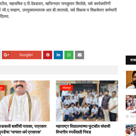
पाटील, सहसचिव ए.पी.देबडवार, खजिनदार जयकुमार शितोळे, सर्व कार्यकारिणी
ार्य जी.ए.चव्हाण, उपमुख्याध्यापक आर.बी.सपताळे, सर्व शिक्षक व शिक्षकेतर कर्मचारी
दिल्या.
Google+
राज
पूर
सोलापूर
Apr
फडकली बार्शीची पताका, पत्रकार
महाराष्ट्र विद्यालयाच्या फुटबॉल संघाची
रडेंचा 'भागवत धर्म प्रसारक'
विभागीय स्पर्धेसाठी निवड