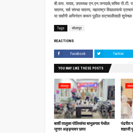
बी.वाय. यादव, उपाध्यक्ष एन.एन.जगदाळे,सचिव पी.टी. 
सदस्य, सर्व संस्था सदस्य, महाराष्ट्र विद्यालयाचे प्राच
या सर्वांनी अभिनंदन करून पुढील वाटचालीसाठी शुभेच्छा 
Tags
सोलापूर
REACTIONS
Facebook
Twitter
YOU MAY LIKE THESE POSTS
सोलापूर
सोला
बार्शी तालुका पोलिसांचा बाभुळगाव येथील
पंढरीत 
जुगार अड्ड्यावर छापा
शहाजी फु