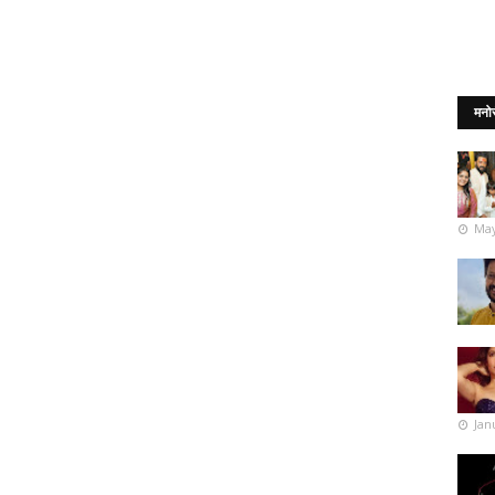
मनो
May
Jan