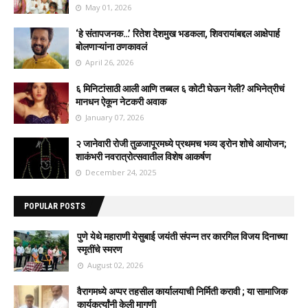
May 01, 2026
‘हे संतापजनक…’ रितेश देशमुख भडकला, शिवरायांबद्दल आक्षेपार्ह
बोलणाऱ्यांना ठणकावलं
April 26, 2026
६ मिनिटांसाठी आली आणि तब्बल ६ कोटी घेऊन गेली? अभिनेत्रीचं
मानधन ऐकून नेटकरी अवाक
January 07, 2026
२ जानेवारी रोजी तुळजापूरमध्ये प्रथमच भव्य ड्रोन शोचे आयोजन;
शाकंभरी नवरात्रोत्सवातील विशेष आकर्षण
December 24, 2025
POPULAR POSTS
पुणे येथे महाराणी येसुबाई जयंती संपन्न तर कारगिल विजय दिनाच्या
स्मृतींचे स्मरण
August 02, 2026
वैरागमध्ये अप्पर तहसील कार्यालयाची निर्मिती करावी ; या सामाजिक
कार्यकर्त्यांनी केली मागणी