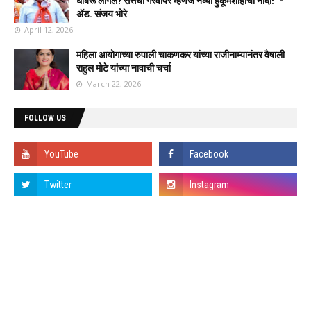
घाबरू लागले? सत्तेचा गैरवापर म्हणजे नव्या हुकूमशाहीची नांदी!" -
ॲड. संजय भोरे
April 12, 2026
महिला आयोगाच्या रुपाली चाकणकर यांच्या राजीनाम्यानंतर वैषाली
राहुल मोटे यांच्या नावाची चर्चा
March 22, 2026
FOLLOW US