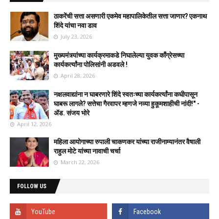
ठाकरेंची सत्ता असणारी एकमेव महापालिकेतील सत्ता जाणार? एकनाथ
शिंदे यांचा नवा डाव
July 23, 2026
मुख्यमंत्र्यांच्या कार्यक्रमाकडे निघालेल्या युवक काँग्रेसच्या
कार्यकर्त्यांना पोलिसांनी अडवले !
April 28, 2026
नक्षलवाद्यांना न घाबरणारे शिंदे स्वतःच्या कार्यकर्त्यांना कधीपासून
घाबरू लागले? सत्तेचा गैरवापर म्हणजे नव्या हुकूमशाहीची नांदी!" -
ॲड. संजय भोरे
April 12, 2026
महिला आयोगाच्या रुपाली चाकणकर यांच्या राजीनाम्यानंतर वैषाली
राहुल मोटे यांच्या नावाची चर्चा
March 22, 2026
FOLLOW US