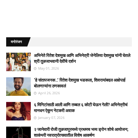
मनोरंजन
अभिनेते रितेश देशमुख आणि अभिनेत्री जेनेलिया देशमुख यांनी घेतले
श्री तुळजाभवानी देवींचे दर्शन
May 01, 2026
‘हे संतापजनक…’ रितेश देशमुख भडकला, शिवरायांबद्दल आक्षेपार्ह
बोलणाऱ्यांना ठणकावलं
April 26, 2026
६ मिनिटांसाठी आली आणि तब्बल ६ कोटी घेऊन गेली? अभिनेत्रीचं
मानधन ऐकून नेटकरी अवाक
January 07, 2026
२ जानेवारी रोजी तुळजापूरमध्ये प्रथमच भव्य ड्रोन शोचे आयोजन;
शाकंभरी नवरात्रोत्सवातील विशेष आकर्षण