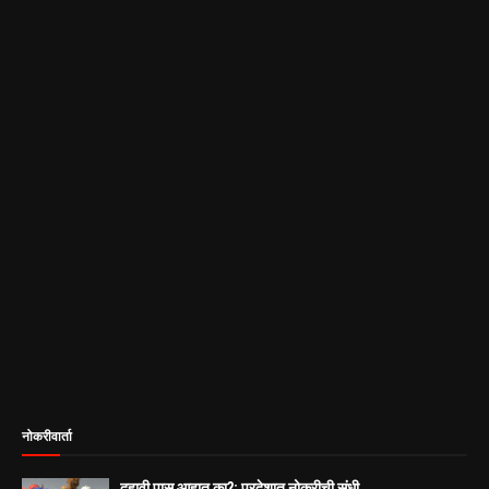
नोकरीवार्ता
दहावी पास आहात का?; परदेशात नोकरीची संधी