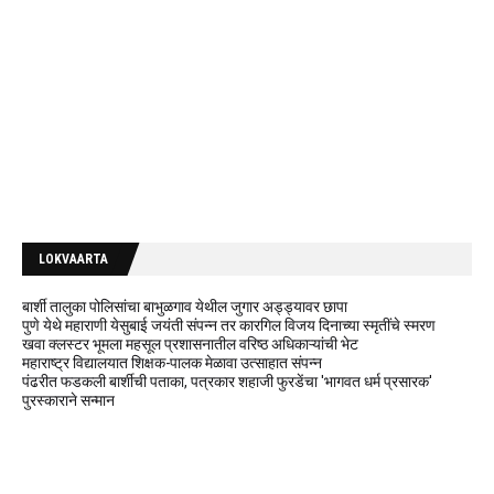
LOKVAARTA
बार्शी तालुका पोलिसांचा बाभुळगाव येथील जुगार अड्ड्यावर छापा
पुणे येथे महाराणी येसुबाई जयंती संपन्न तर कारगिल विजय दिनाच्या स्मृतींचे स्मरण
खवा क्लस्टर भूमला महसूल प्रशासनातील वरिष्ठ अधिकाऱ्यांची भेट
महाराष्ट्र विद्यालयात शिक्षक-पालक मेळावा उत्साहात संपन्न
पंढरीत फडकली बार्शीची पताका, पत्रकार शहाजी फुरडेंचा 'भागवत धर्म प्रसारक'
पुरस्काराने सन्मान