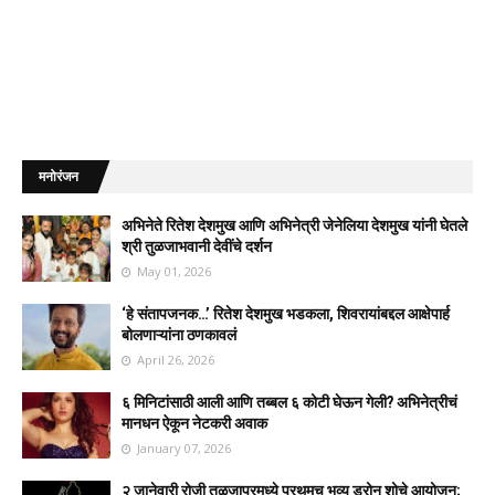
मनोरंजन
अभिनेते रितेश देशमुख आणि अभिनेत्री जेनेलिया देशमुख यांनी घेतले
श्री तुळजाभवानी देवींचे दर्शन
May 01, 2026
‘हे संतापजनक…’ रितेश देशमुख भडकला, शिवरायांबद्दल आक्षेपार्ह
बोलणाऱ्यांना ठणकावलं
April 26, 2026
६ मिनिटांसाठी आली आणि तब्बल ६ कोटी घेऊन गेली? अभिनेत्रीचं
मानधन ऐकून नेटकरी अवाक
January 07, 2026
२ जानेवारी रोजी तुळजापूरमध्ये प्रथमच भव्य ड्रोन शोचे आयोजन;