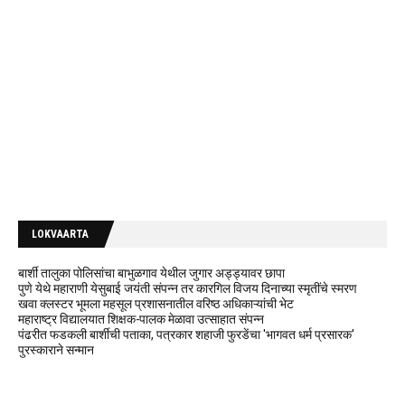
LOKVAARTA
बार्शी तालुका पोलिसांचा बाभुळगाव येथील जुगार अड्ड्यावर छापा
पुणे येथे महाराणी येसुबाई जयंती संपन्न तर कारगिल विजय दिनाच्या स्मृतींचे स्मरण
खवा क्लस्टर भूमला महसूल प्रशासनातील वरिष्ठ अधिकाऱ्यांची भेट
महाराष्ट्र विद्यालयात शिक्षक-पालक मेळावा उत्साहात संपन्न
पंढरीत फडकली बार्शीची पताका, पत्रकार शहाजी फुरडेंचा 'भागवत धर्म प्रसारक'
पुरस्काराने सन्मान