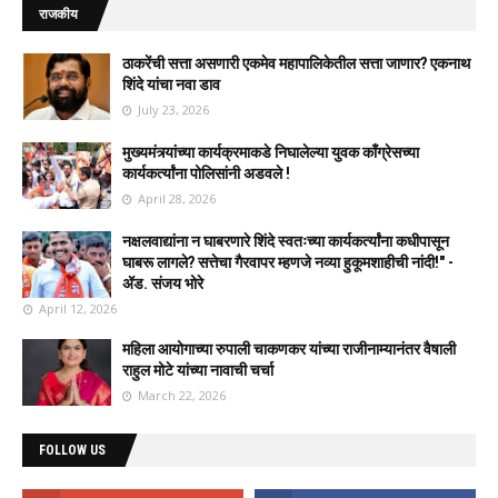
राजकीय
ठाकरेंची सत्ता असणारी एकमेव महापालिकेतील सत्ता जाणार? एकनाथ
शिंदे यांचा नवा डाव
July 23, 2026
मुख्यमंत्र्यांच्या कार्यक्रमाकडे निघालेल्या युवक काँग्रेसच्या
कार्यकर्त्यांना पोलिसांनी अडवले !
April 28, 2026
नक्षलवाद्यांना न घाबरणारे शिंदे स्वतःच्या कार्यकर्त्यांना कधीपासून
घाबरू लागले? सत्तेचा गैरवापर म्हणजे नव्या हुकूमशाहीची नांदी!" -
ॲड. संजय भोरे
April 12, 2026
महिला आयोगाच्या रुपाली चाकणकर यांच्या राजीनाम्यानंतर वैषाली
राहुल मोटे यांच्या नावाची चर्चा
March 22, 2026
FOLLOW US