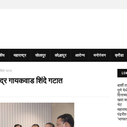
कीय
महाराष्ट्र
सोलापूर
कोल्हापूर
आरोग्य
मनोरंजन
क्रीडा
शिंदे गटात
LO
द्र गायकवाड शिंदे गटात
बार्शी
पुणे य
दिनाच्य
खवा क्
भेट
महाराष्
पंढरीत
'भागवत 