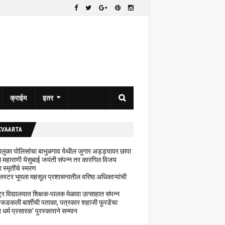
क्राईम
इतर
KVAARTA
 तालुका पोलिसांचा बाभुळगाव येथील जुगार अड्ड्यावर छापा
ेथे महाराणी येसुबाई जयंती संपन्न तर कारगिल विजय
ा स्मृतींचे स्मरण
लस्टर भूमला महसूल प्रशासनातील वरिष्ठ अधिकाऱ्यांची
ट्र विद्यालयात शिक्षक-पालक मेळावा उत्साहात संपन्न
 फडकली बार्शीची पताका, पत्रकार शहाजी फुरडेंचा
धर्म प्रसारक' पुरस्काराने सन्मान