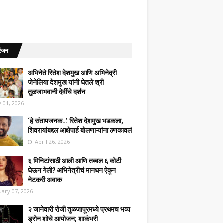
रंजन
अभिनेते रितेश देशमुख आणि अभिनेत्री
जेनेलिया देशमुख यांनी घेतले श्री
तुळजाभवानी देवींचे दर्शन
 01, 2026
‘हे संतापजनक…’ रितेश देशमुख भडकला,
शिवरायांबद्दल आक्षेपार्ह बोलणाऱ्यांना ठणकावलं
April 26, 2026
६ मिनिटांसाठी आली आणि तब्बल ६ कोटी
घेऊन गेली? अभिनेत्रीचं मानधन ऐकून
नेटकरी अवाक
uary 07, 2026
२ जानेवारी रोजी तुळजापूरमध्ये प्रथमच भव्य
ड्रोन शोचे आयोजन; शाकंभरी