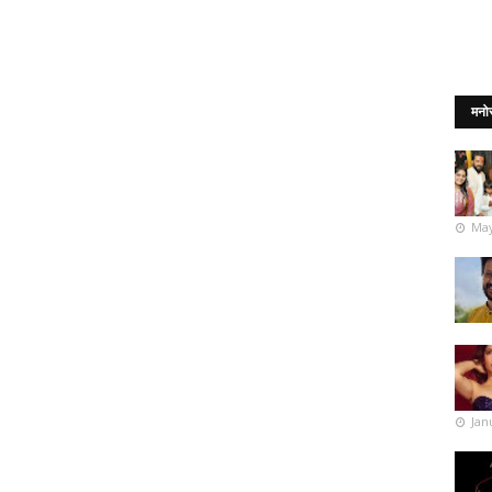
मनो
May
Jan