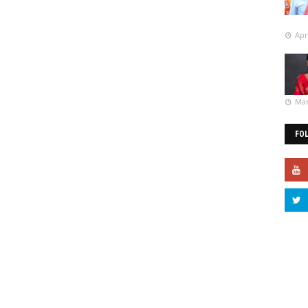
Apr
Mar
FO