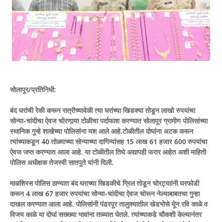
सोलापूर/प्रतिनिधी:
बंद घरांची रेकी करून रात्रीच्यावेळी त्या घरांच्या खिडक्या तोडून लाखो रुपयांचा
सोन्या-चांदीचा ऐवज चोरणार्‍या टोळीचा पर्दाफाश करण्यात सोलापूर ग्रामीण पोलिसांच्या
स्थानिक गुन्हे शाखेच्या पोलिसांना यश आले आहे.टोळीतील दोघांना अटक करून
त्यांच्याकडून 40 तोळ्याच्या सोन्याच्या दागिन्यांसह 15 लाख 61 हजार 600 रुपयांचा
ऐवज जप्त करण्यात आला आहे. या टोळीतील तिघे अद्यापही फरार आहेत अशी माहिती
पोलिस अधीक्षक तेजस्वी सातपुते यांनी दिली.
माळशिरस पोलिस ठाण्यात बंद घराच्या खिडकीचे ग्रिल तोडून चोरट्याांनी घरफोडी
करून 4 लाख 67 हजार रुपयांचा सोन्या-चांदीचा ऐवज चोरून नेल्याबाबतचा गुन्हा
दाखल करण्यात आला आहे. पोलिसांनी पंढरपूर तालुक्यातील खेडभोसे येून रवि काळे व
विजय काळे या दोघां सख्ख्या भावांना ताब्यात घेतले. त्यांच्याकडे चौकशी केल्यानंतर