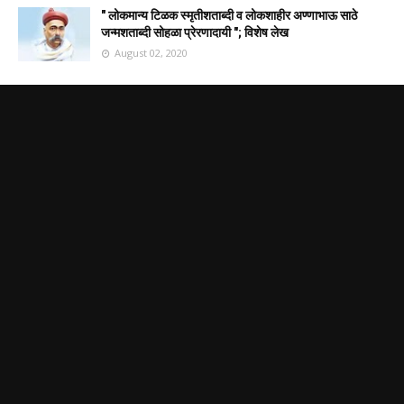
" लोकमान्य टिळक स्मृतीशताब्दी व लोकशाहीर अण्णाभाऊ साठे
जन्मशताब्दी सोहळा प्रेरणादायी "; विशेष लेख
August 02, 2020