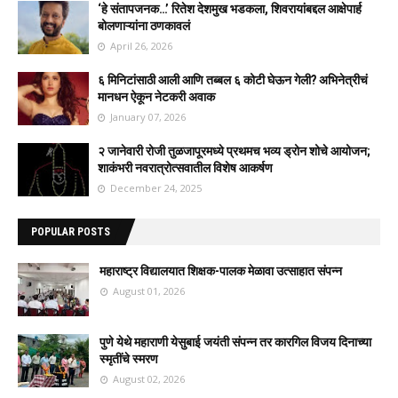
‘हे संतापजनक…’ रितेश देशमुख भडकला, शिवरायांबद्दल आक्षेपार्ह
बोलणाऱ्यांना ठणकावलं
April 26, 2026
६ मिनिटांसाठी आली आणि तब्बल ६ कोटी घेऊन गेली? अभिनेत्रीचं
मानधन ऐकून नेटकरी अवाक
January 07, 2026
२ जानेवारी रोजी तुळजापूरमध्ये प्रथमच भव्य ड्रोन शोचे आयोजन;
शाकंभरी नवरात्रोत्सवातील विशेष आकर्षण
December 24, 2025
POPULAR POSTS
महाराष्ट्र विद्यालयात शिक्षक-पालक मेळावा उत्साहात संपन्न
August 01, 2026
पुणे येथे महाराणी येसुबाई जयंती संपन्न तर कारगिल विजय दिनाच्या
स्मृतींचे स्मरण
August 02, 2026