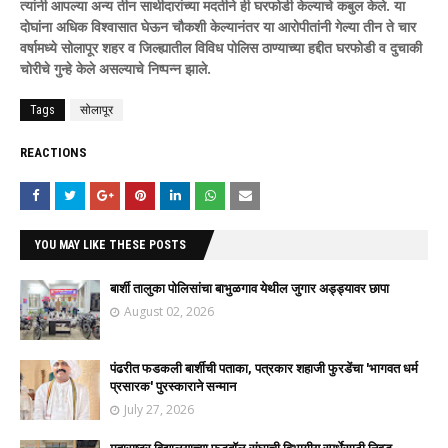
त्यांनी आपल्या अन्य तीन साथीदारांच्या मदतीने ही घरफोडी केल्याचे कबुल केले. या
दोघांना अधिक विश्वासात घेऊन चौकशी केल्यानंतर या आरोपीतांनी गेल्या तीन ते चार
वर्षामध्ये सोलापूर शहर व जिल्ह्यातील विविध पोलिस ठाण्याच्या हद्दीत घरफोडी व दुचाकी
चोरीचे गुन्हे केले असल्याचे निष्पन्न झाले.
Tags
सोलापूर
REACTIONS
YOU MAY LIKE THESE POSTS
बार्शी तालुका पोलिसांचा बाभुळगाव येथील जुगार अड्ड्यावर छापा
August 02, 2026
पंढरीत फडकली बार्शीची पताका, पत्रकार शहाजी फुरडेंचा 'भागवत धर्म
प्रसारक' पुरस्काराने सन्मान
July 27, 2026