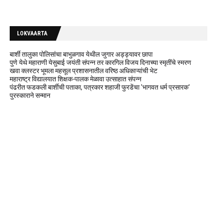
LOKVAARTA
बार्शी तालुका पोलिसांचा बाभुळगाव येथील जुगार अड्ड्यावर छापा
पुणे येथे महाराणी येसुबाई जयंती संपन्न तर कारगिल विजय दिनाच्या स्मृतींचे स्मरण
खवा क्लस्टर भूमला महसूल प्रशासनातील वरिष्ठ अधिकाऱ्यांची भेट
महाराष्ट्र विद्यालयात शिक्षक-पालक मेळावा उत्साहात संपन्न
पंढरीत फडकली बार्शीची पताका, पत्रकार शहाजी फुरडेंचा 'भागवत धर्म प्रसारक'
पुरस्काराने सन्मान