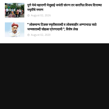
पुणे येथे महाराणी येसुबाई जयंती संपन्न तर कारगिल विजय दिनाच्या
स्मृतींचे स्मरण
August 02, 2026
" लोकमान्य टिळक स्मृतीशताब्दी व लोकशाहीर अण्णाभाऊ साठे
जन्मशताब्दी सोहळा प्रेरणादायी "; विशेष लेख
August 02, 2020