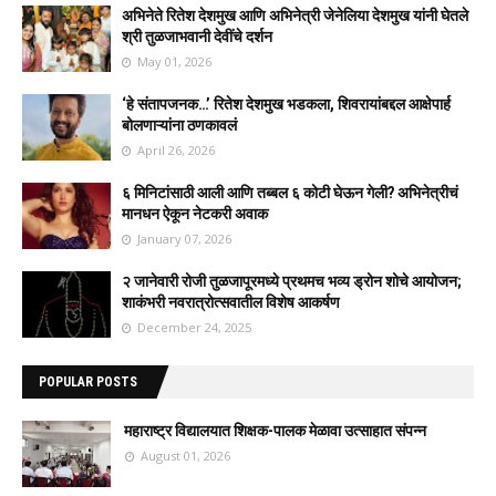
अभिनेते रितेश देशमुख आणि अभिनेत्री जेनेलिया देशमुख यांनी घेतले
श्री तुळजाभवानी देवींचे दर्शन
May 01, 2026
‘हे संतापजनक…’ रितेश देशमुख भडकला, शिवरायांबद्दल आक्षेपार्ह
बोलणाऱ्यांना ठणकावलं
April 26, 2026
६ मिनिटांसाठी आली आणि तब्बल ६ कोटी घेऊन गेली? अभिनेत्रीचं
मानधन ऐकून नेटकरी अवाक
January 07, 2026
२ जानेवारी रोजी तुळजापूरमध्ये प्रथमच भव्य ड्रोन शोचे आयोजन;
शाकंभरी नवरात्रोत्सवातील विशेष आकर्षण
December 24, 2025
POPULAR POSTS
महाराष्ट्र विद्यालयात शिक्षक-पालक मेळावा उत्साहात संपन्न
August 01, 2026