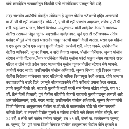
यांचे कायदेशिर रखवालीतून फिर्यादी यांचे संमतीशिवाय पळवून नेले आहे.
सदर संशयीत आरोपीचे मोबाईल लोकेशन हे जुन्नर पोलीस स्टेशनचे हद्दित असल्याचे
मा.डी.सी.पी श्री काकासाहेब डोळे सो, ए.सी.पी श्री प्रशांत अमृतकर, तसेच ए.सी.पी.
श्री. पद्माकर घनवट, पिंपरी चिचंवड आयुक्तालय यांनी आदेशित केल्याने तात्काळ
पोलीस स्टाफला घेवुन जुन्नर शहरातील महादेवनगर, जुने एस.टी स्टॅन्डजवळ संतोष
मनोहर चौगुले यांचे राहते घरासमोर जावुन घराची पाहणी केली असता, घरात एक महिला
व एक पुरुष तसेच एक लहान मुलगी दिसली. त्यावेळी श्री. मंदार जवळे, उपविभागीय
पोलीस अधिकारी, जुन्नर विभाग, व श्री विकास जाधव, पोलीस निरीक्षक, जुन्नर पोलीस
स्टेशन यांनी वॉट्सअॅपवर पाठविलेला पिडीत मुलीचा फोटो पाहुन संशय आल्याने सदर
महिला व तीचे पती तसेच सदर अल्पवयीन मुलीस जुन्नर पोलीस स्टेशन येथे आणले.
त्यावेळी मंदार जवळे, उपविभागीय पोलीस अधिकारी, जुन्नर विभाग, श्री विकास जाधव,
पोलीस निरीक्षक यांचेसमक्ष सदर महिलेकडे अधिक विचारपुस केली असता, तीने आम्हास
उडवाउडवीचे उत्तरे दिले. त्यामुळे संशयबळावलेने तीचे पतीकडे तपास केला असता,
त्याने कबुली दिली की, सदरची मुलगी हि माझी पत्नी नामे विमल संतोष चौगुले, वय २८
वर्षे, हिने तिची चिखली, पुणे येथील बहिणीचे शेजारी राहणारी मुलगी पळवून आणली आहे
असे सांगीतल्याने, श्री. मंदार जवळे, उपविभागीय पोलीस अधिकारी, जुन्नर विभाग यांनी
पिंपरी चिंचवड आयुक्तालय येथील मा.डी.सी.पी काकासाहेब डोळे सो यांना सदरची
माहिती दिली. व सदरची पिडीत मुलगी व महिला आरोपी नामे विमल संतोष चौगुले, वय
२८ वर्षे, व तीचे पती संतोष मनोहर चौगुले, वय ४१ वर्षे, दोन्ही रा. महादेवनगर जुन्नर,
ता. जुन्नर, जि. पुणे यांना पिंपरी चिंचवड पोलीस आयुक्तालय येथील पोनि इंगवले व