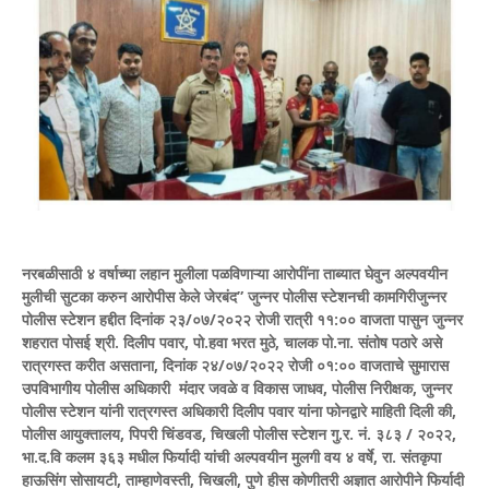
नरबळीसाठी ४ वर्षाच्या लहान मुलीला पळविणाऱ्या आरोपींना ताब्यात घेवुन अल्पवयीन
मुलीची सुटका करुन आरोपीस केले जेरबंद” जुन्नर पोलीस स्टेशनची कामगिरीजुन्नर
पोलीस स्टेशन हद्दीत दिनांक २३/०७/२०२२ रोजी रात्री ११:०० वाजता पासुन जुन्नर
शहरात पोसई श्री. दिलीप पवार, पो.हवा भरत मुठे, चालक पो.ना. संतोष पठारे असे
रात्रगस्त करीत असताना, दिनांक २४/०७/२०२२ रोजी ०१:०० वाजताचे सुमारास
उपविभागीय पोलीस अधिकारी मंदार जवळे व विकास जाधव, पोलीस निरीक्षक, जुन्नर
पोलीस स्टेशन यांनी रात्रगस्त अधिकारी दिलीप पवार यांना फोनद्वारे माहिती दिली की,
पोलीस आयुक्तालय, पिपरी चिंडवड, चिखली पोलीस स्टेशन गु.र. नं. ३८३ / २०२२,
भा.द.वि कलम ३६३ मधील फिर्यादी यांची अल्पवयीन मुलगी वय ४ वर्षे, रा. संतकृपा
हाऊसिंग सोसायटी, ताम्हाणेवस्ती, चिखली, पुणे हीस कोणीतरी अज्ञात आरोपीने फिर्यादी