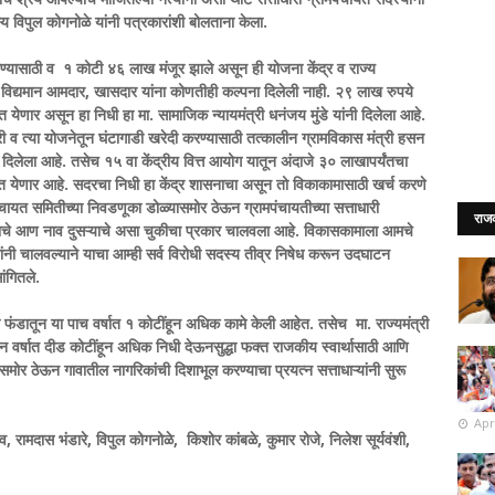
 विपुल कोगनोळे यांनी पत्रकारांशी बोलताना केला.
्यासाठी व १ कोटी ४६ लाख मंजूर झाले असून ही योजना केंद्र व राज्य
 विद्यमान आमदार, खासदार यांना कोणतीही कल्पना दिलेली नाही. २९ लाख रुपये
त येणार असून हा निधी हा मा. सामाजिक न्यायमंत्री धनंजय मुंडे यांनी दिलेला आहे.
 व त्या योजनेतून घंटागाडी खरेदी करण्यासाठी तत्कालीन ग्रामविकास मंत्री हसन
दिलेला आहे. तसेच १५ वा केंद्रीय वित्त आयोग यातून अंदाजे ३० लाखापर्यंतचा
ात येणार आहे. सदरचा निधी हा केंद्र शासनाचा असून तो विकाकामासाठी खर्च करणे
यत समितीच्या निवडणूका डोळ्यासमोर ठेऊन ग्रामपंचायतीच्या सत्ताधारी
राज
काचे आण नाव दुसऱ्याचे असा चुकीचा प्रकार चालवला आहे. विकासकामाला आमचे
यांनी चालवल्याने याचा आम्ही सर्व विरोधी सदस्य तीव्र निषेध करून उदघाटन
ंगितले.
ा फंडातून या पाच वर्षात १ कोटींहून अधिक कामे केली आहेत. तसेच मा. राज्यमंत्री
ोन वर्षात दीड कोटींहून अधिक निधी देऊनसुद्धा फक्त राजकीय स्वार्थासाठी आणि
ोर ठेऊन गावातील नागरिकांची दिशाभूल करण्याचा प्रयत्न सत्ताधाऱ्यांनी सुरू
Apr
रामदास भंडारे, विपुल कोगनोळे, किशोर कांबळे, कुमार रोजे, निलेश सूर्यवंशी,