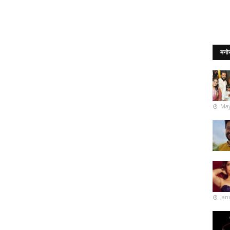
मनो
May
Jan