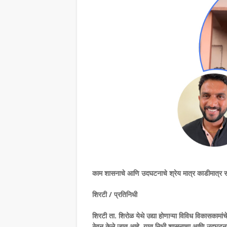
काम शासनाचे आणि उदघटनाचे श्रेय मात्र काडीमात्र संब
शिरटी / प्रतिनिधी
शिरटी ता. शिरोळ येथे उद्या होणाऱ्या विविध विकासकाम
ठेवून केले जात आहे. यात निधी शासनाचा आणि उदघटनाचे श