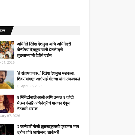
रंजन
अभिनेते रितेश देशमुख आणि अभिनेत्री
जेनेलिया देशमुख यांनी घेतले श्री
तुळजाभवानी देवींचे दर्शन
 01, 2026
‘हे संतापजनक…’ रितेश देशमुख भडकला,
शिवरायांबद्दल आक्षेपार्ह बोलणाऱ्यांना ठणकावलं
April 26, 2026
६ मिनिटांसाठी आली आणि तब्बल ६ कोटी
घेऊन गेली? अभिनेत्रीचं मानधन ऐकून
नेटकरी अवाक
uary 07, 2026
२ जानेवारी रोजी तुळजापूरमध्ये प्रथमच भव्य
ड्रोन शोचे आयोजन; शाकंभरी