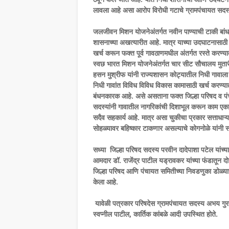
लावला आहे असा आरोप विरोधी गटाचे ग्रामपंचायत सदस्य
जलजीवन मिशन योजनेअंतर्गत नवीन पाण्याची टाकी बांधण
शासनाच्या अखत्यारीत आहे. मात्र याच्या उदघाटनासाठी
खर्च करून फक्त पूर्व गावठाणमधील अंतर्गत रस्ते करण्या
स्वछ भारत मिशन योजनेअंतर्गत चार सीट सौचालय मुतारी
हसन मुश्रीफ यांनी राज्यशासन कोट्यातील निधी गावाला 
निधी गावांत विविध विविध विकास कामासाठी खर्च करण्य
बंधनकारक आहे. असे असताना फक्त जिल्हा परिषद व पंचा
सदस्यांनी गावातील नागरिकांची दिशाभूल करून काम ए
सदैव सहकार्य आहे. मात्र असा चुकीचा प्रकार सत्ताधाऱ्
सोहळ्यावर बहिष्कार टाकणार असल्याचे कोगनोळे यांनी सा
सध्या जिल्हा परिषद सदस्य परवीन दादेपाशा पटेल यांच्य
आमदार डॉ. राजेंद्र पाटील यड्रावकर यांच्या फंडातून द
जिल्हा परिषद आणि पंचायत समितीच्या निवडणुका डोळ्यासम
केला आहे.
यावेळी पत्रकार परिषदेस ग्रामपंचायत सदस्य अभय गुरव, 
स्वप्नील पाटील, कार्तिक कांबळे आदी उपस्थित होते.