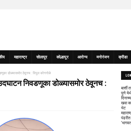
कीय
महाराष्ट्र
सोलापूर
कोल्हापूर
आरोग्य
मनोरंजन
क्रीडा
ूका डोळ्यासमोर ठेवूनच : विपुल कोगनोळे
LO
उदघाटन निवडणूका डोळ्यासमोर ठेवूनच :
बार्शी
पुणे य
दिनाच्य
खवा क्
भेट
महाराष्
पंढरीत
'भागवत 