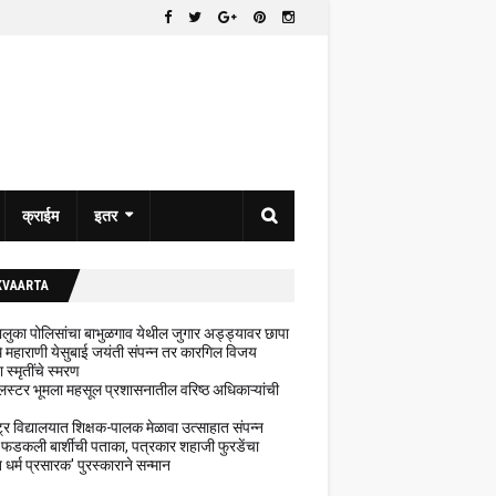
क्राईम
इतर
KVAARTA
 तालुका पोलिसांचा बाभुळगाव येथील जुगार अड्ड्यावर छापा
ेथे महाराणी येसुबाई जयंती संपन्न तर कारगिल विजय
ा स्मृतींचे स्मरण
लस्टर भूमला महसूल प्रशासनातील वरिष्ठ अधिकाऱ्यांची
ट्र विद्यालयात शिक्षक-पालक मेळावा उत्साहात संपन्न
 फडकली बार्शीची पताका, पत्रकार शहाजी फुरडेंचा
धर्म प्रसारक' पुरस्काराने सन्मान