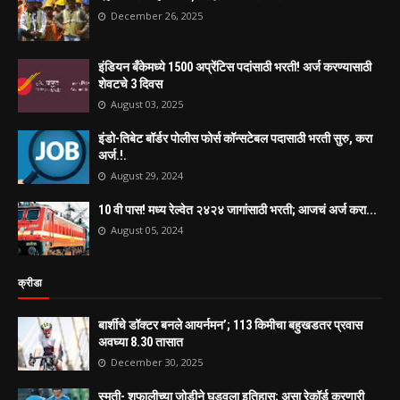
December 26, 2025
इंडियन बँकेमध्ये 1500 अप्रेंटिस पदांसाठी भरती! अर्ज करण्यासाठी
शेवटचे 3 दिवस
August 03, 2025
इंडो-तिबेट बॉर्डर पोलीस फोर्स कॉन्सटेबल पदासाठी भरती सुरु, करा
अर्ज.!.
August 29, 2024
10 वी पास! मध्य रेल्वेत २४२४ जागांसाठी भरती; आजचं अर्ज करा...
August 05, 2024
क्रीडा
बार्शीचे डॉक्टर बनले आयर्नमन’; 113 किमीचा बहुखडतर प्रवास
अवघ्या 8.30 तासात
December 30, 2025
स्मृती- शफालीच्या जोडीने घडवला इतिहास; असा रेकॉर्ड करणारी