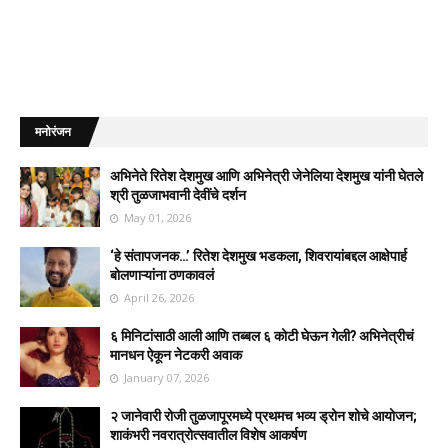
मनोरंजन
अभिनेते रितेश देशमुख आणि अभिनेत्री जेनेलिया देशमुख यांनी घेतले
श्री तुळजाभवानी देवींचे दर्शन
May 01, 2026
‘हे संतापजनक…’ रितेश देशमुख भडकला, शिवरायांबद्दल आक्षेपार्ह
बोलणाऱ्यांना ठणकावलं
April 26, 2026
६ मिनिटांसाठी आली आणि तब्बल ६ कोटी घेऊन गेली? अभिनेत्रीचं
मानधन ऐकून नेटकरी अवाक
January 07, 2026
२ जानेवारी रोजी तुळजापूरमध्ये प्रथमच भव्य ड्रोन शोचे आयोजन;
शाकंभरी नवरात्रोत्सवातील विशेष आकर्षण