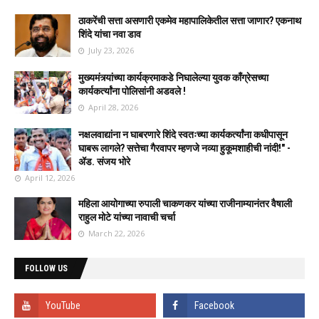
ठाकरेंची सत्ता असणारी एकमेव महापालिकेतील सत्ता जाणार? एकनाथ
शिंदे यांचा नवा डाव
July 23, 2026
मुख्यमंत्र्यांच्या कार्यक्रमाकडे निघालेल्या युवक काँग्रेसच्या
कार्यकर्त्यांना पोलिसांनी अडवले !
April 28, 2026
नक्षलवाद्यांना न घाबरणारे शिंदे स्वतःच्या कार्यकर्त्यांना कधीपासून
घाबरू लागले? सत्तेचा गैरवापर म्हणजे नव्या हुकूमशाहीची नांदी!" -
ॲड. संजय भोरे
April 12, 2026
महिला आयोगाच्या रुपाली चाकणकर यांच्या राजीनाम्यानंतर वैषाली
राहुल मोटे यांच्या नावाची चर्चा
March 22, 2026
FOLLOW US