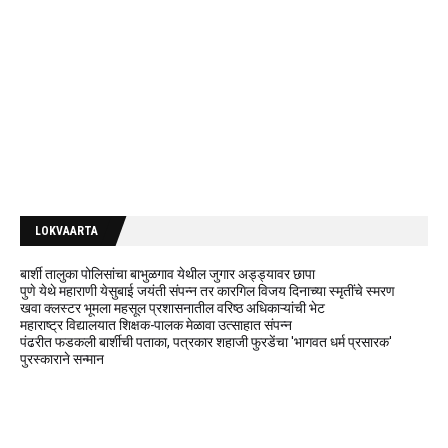
LOKVAARTA
बार्शी तालुका पोलिसांचा बाभुळगाव येथील जुगार अड्ड्यावर छापा
पुणे येथे महाराणी येसुबाई जयंती संपन्न तर कारगिल विजय दिनाच्या स्मृतींचे स्मरण
खवा क्लस्टर भूमला महसूल प्रशासनातील वरिष्ठ अधिकाऱ्यांची भेट
महाराष्ट्र विद्यालयात शिक्षक-पालक मेळावा उत्साहात संपन्न
पंढरीत फडकली बार्शीची पताका, पत्रकार शहाजी फुरडेंचा 'भागवत धर्म प्रसारक'
पुरस्काराने सन्मान