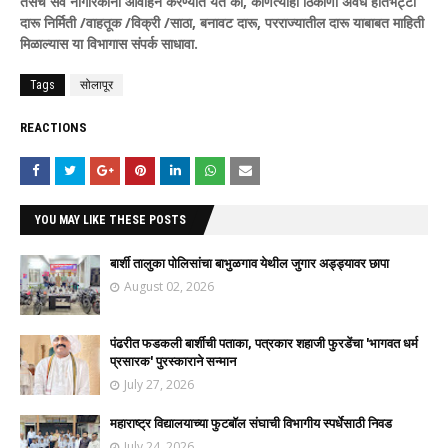
तसेच सर्व नागरिकांना आवाहन करण्यात येते की, कोणत्याही ठिकाणी अवैध हातभट्टी
दारू निर्मिती /वाहतूक /विक्री /साठा, बनावट दारू, परराज्यातील दारू याबाबत माहिती
मिळाल्यास या विभागास संपर्क साधावा.
Tags
सोलापूर
REACTIONS
YOU MAY LIKE THESE POSTS
बार्शी तालुका पोलिसांचा बाभुळगाव येथील जुगार अड्ड्यावर छापा
August 02, 2026
पंढरीत फडकली बार्शीची पताका, पत्रकार शहाजी फुरडेंचा 'भागवत धर्म
प्रसारक' पुरस्काराने सन्मान
July 27, 2026
महाराष्ट्र विद्यालयाच्या फुटबॉल संघाची विभागीय स्पर्धेसाठी निवड
July 24, 2026