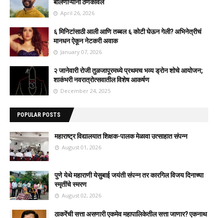
बोलणाऱ्यांना ठणकावलं
April 26, 2026
६ मिनिटांसाठी आली आणि तब्बल ६ कोटी घेऊन गेली? अभिनेत्रीचं
मानधन ऐकून नेटकरी अवाक
January 07, 2026
२ जानेवारी रोजी तुळजापूरमध्ये प्रथमच भव्य ड्रोन शोचे आयोजन;
शाकंभरी नवरात्रोत्सवातील विशेष आकर्षण
December 24, 2025
POPULAR POSTS
महाराष्ट्र विद्यालयात शिक्षक-पालक मेळावा उत्साहात संपन्न
August 01, 2026
पुणे येथे महाराणी येसुबाई जयंती संपन्न तर कारगिल विजय दिनाच्या
स्मृतींचे स्मरण
August 02, 2026
ठाकरेंची सत्ता असणारी एकमेव महापालिकेतील सत्ता जाणार? एकनाथ