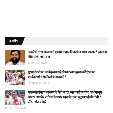
राजकीय
ठाकरेंची सत्ता असणारी एकमेव महापालिकेतील सत्ता जाणार? एकनाथ
शिंदे यांचा नवा डाव
July 23, 2026
मुख्यमंत्र्यांच्या कार्यक्रमाकडे निघालेल्या युवक काँग्रेसच्या
कार्यकर्त्यांना पोलिसांनी अडवले !
April 28, 2026
नक्षलवाद्यांना न घाबरणारे शिंदे स्वतःच्या कार्यकर्त्यांना कधीपासून
घाबरू लागले? सत्तेचा गैरवापर म्हणजे नव्या हुकूमशाहीची नांदी!" -
ॲड. संजय भोरे
April 12, 2026