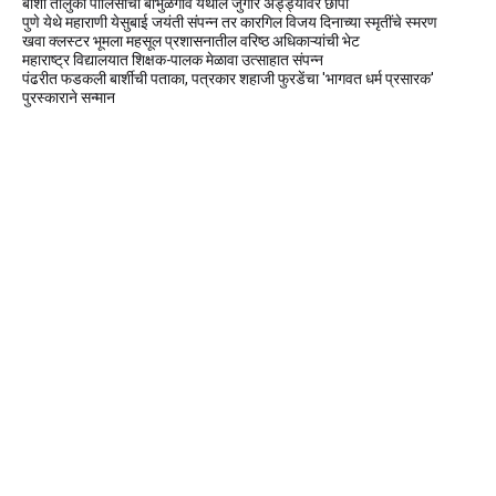
बार्शी तालुका पोलिसांचा बाभुळगाव येथील जुगार अड्ड्यावर छापा
पुणे येथे महाराणी येसुबाई जयंती संपन्न तर कारगिल विजय दिनाच्या स्मृतींचे स्मरण
खवा क्लस्टर भूमला महसूल प्रशासनातील वरिष्ठ अधिकाऱ्यांची भेट
महाराष्ट्र विद्यालयात शिक्षक-पालक मेळावा उत्साहात संपन्न
पंढरीत फडकली बार्शीची पताका, पत्रकार शहाजी फुरडेंचा 'भागवत धर्म प्रसारक'
पुरस्काराने सन्मान