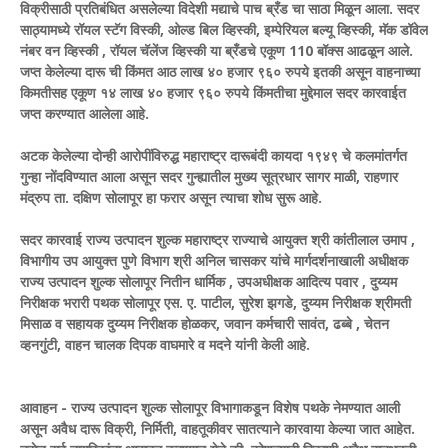
विक्रीसाठी प्रतिबंधित असलेल्या विदेशी मद्याचे पाच ब्रँड चा साठा मिळून आला. सदर
साठ्यामध्ये रॉयल स्टॅग विस्की, ओल्ड बिल व्हिस्की, इम्पेरियल बल्यू व्हिस्की, मॅक डॉवेल
नंबर वन व्हिस्की , रॉयल चॅलेंज व्हिस्की या ब्रँडचे एकूण 110 बॉक्स आढळून आले.
जप्त केलेल्या दारू ची किंमत आठ लाख ४० हजार ९६० रुपये इतकी असून वाहनाच्या
किमतीसह एकूण १४ लाख ४० हजार ९६० रुपये किंमतीचा मुद्देमाल सदर कारवाईत
जप्त करण्यात आलेला आहे.
अटक केलेल्या दोन्ही आरोपींविरुद्ध महाराष्ट्र दारूबंदी कायदा १९४९ चे कलमांतर्गत
गुन्हा नोंदविण्यात आला असून सदर गुन्ह्यातील मुख्य सूत्रधार सागर माळी, राहणार
मंद्रुप ता. दक्षिण सोलापूर हा फरार असून त्याचा शोध सुरू आहे.
सदर कारवाई राज्य उत्पादन शुल्क महाराष्ट्र राज्याचे आयुक्त श्री कांतीलाल उमाप ,
विभागीय उप आयुक्त पुणे विभाग श्री अनिल चासकर यांचे मार्गदर्शनाखाली अधीक्षक
राज्य उत्पादन शुल्क सोलापूर नितीन धार्मिक , उपअधीक्षक आदित्य पवार , दुय्यम
निरीक्षक भरारी पथक सोलापूर एस. ए. पाटील, सुरेश झगडे, दुय्यम निरीक्षक श्रीमती
मिसाळ व सहायक दुय्यम निरीक्षक होळकर, जवान कर्मचारी सावंत, ढब्बे , चेतन
व्हनगुंटी, वाहन चालक दिपक वाघमारे व मदने यांनी केली आहे.
आवाहन - राज्य उत्पादन शुल्क सोलापूर विभागाकडून विशेष पथके नेमण्यात आली
असून अवैध दारू विक्री, निर्मिती, वाहतूकीवर सातत्याने कारवाया केल्या जात आहेत.