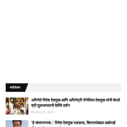
मनोरंजन
अभिनेते रितेश देशमुख आणि अभिनेत्री जेनेलिया देशमुख यांनी घेतले
श्री तुळजाभवानी देवींचे दर्शन
May 01, 2026
‘हे संतापजनक…’ रितेश देशमुख भडकला, शिवरायांबद्दल आक्षेपार्ह