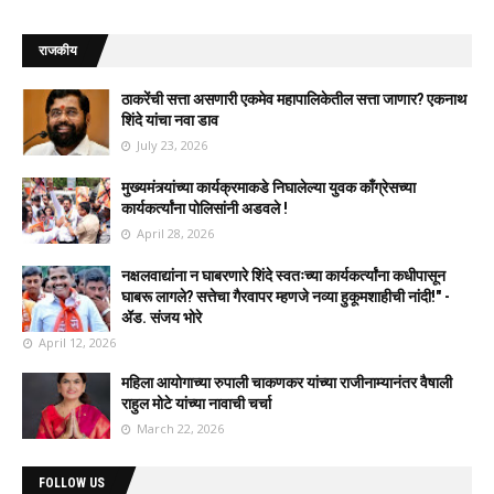
राजकीय
ठाकरेंची सत्ता असणारी एकमेव महापालिकेतील सत्ता जाणार? एकनाथ
शिंदे यांचा नवा डाव
July 23, 2026
मुख्यमंत्र्यांच्या कार्यक्रमाकडे निघालेल्या युवक काँग्रेसच्या
कार्यकर्त्यांना पोलिसांनी अडवले !
April 28, 2026
नक्षलवाद्यांना न घाबरणारे शिंदे स्वतःच्या कार्यकर्त्यांना कधीपासून
घाबरू लागले? सत्तेचा गैरवापर म्हणजे नव्या हुकूमशाहीची नांदी!" -
ॲड. संजय भोरे
April 12, 2026
महिला आयोगाच्या रुपाली चाकणकर यांच्या राजीनाम्यानंतर वैषाली
राहुल मोटे यांच्या नावाची चर्चा
March 22, 2026
FOLLOW US