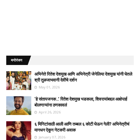
मनोरंजन
अभिनेते रितेश देशमुख आणि अभिनेत्री जेनेलिया देशमुख यांनी घेतले
श्री तुळजाभवानी देवींचे दर्शन
May 01, 2026
‘हे संतापजनक…’ रितेश देशमुख भडकला, शिवरायांबद्दल आक्षेपार्ह
बोलणाऱ्यांना ठणकावलं
April 26, 2026
६ मिनिटांसाठी आली आणि तब्बल ६ कोटी घेऊन गेली? अभिनेत्रीचं
मानधन ऐकून नेटकरी अवाक
January 07, 2026