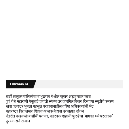
LOKVAARTA
बार्शी तालुका पोलिसांचा बाभुळगाव येथील जुगार अड्ड्यावर छापा
पुणे येथे महाराणी येसुबाई जयंती संपन्न तर कारगिल विजय दिनाच्या स्मृतींचे स्मरण
खवा क्लस्टर भूमला महसूल प्रशासनातील वरिष्ठ अधिकाऱ्यांची भेट
महाराष्ट्र विद्यालयात शिक्षक-पालक मेळावा उत्साहात संपन्न
पंढरीत फडकली बार्शीची पताका, पत्रकार शहाजी फुरडेंचा 'भागवत धर्म प्रसारक'
पुरस्काराने सन्मान