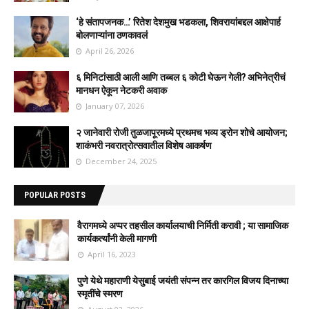
‘हे संतापजनक…’ रितेश देशमुख भडकला, शिवरायांबद्दल आक्षेपार्ह
बोलणाऱ्यांना ठणकावलं
April 26, 2026
६ मिनिटांसाठी आली आणि तब्बल ६ कोटी घेऊन गेली? अभिनेत्रीचं
मानधन ऐकून नेटकरी अवाक
January 07, 2026
२ जानेवारी रोजी तुळजापूरमध्ये प्रथमच भव्य ड्रोन शोचे आयोजन;
शाकंभरी नवरात्रोत्सवातील विशेष आकर्षण
December 24, 2025
POPULAR POSTS
वैरागमध्ये अप्पर तहसील कार्यालयाची निर्मिती करावी ; या सामाजिक
कार्यकर्त्यांनी केली मागणी
April 16, 2023
पुणे येथे महाराणी येसुबाई जयंती संपन्न तर कारगिल विजय दिनाच्या
स्मृतींचे स्मरण