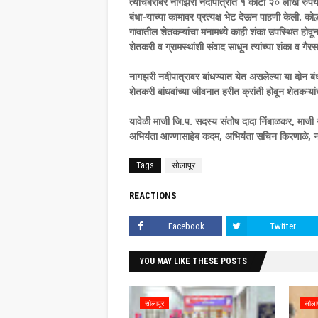
त्याचबरोबर नागझरी नदीपात्रात १ कोटी २० लाख रुपये खर
बंधा-याच्या कामावर प्रत्यक्ष भेट देऊन पाहणी केली. कोल्
गावातील शेतकऱ्यांचा मनामध्ये काही शंका उपस्थित होवून 
शेतकरी व ग्रामस्थांशी संवाद साधून त्यांच्या शंका व गैर
नागझरी नदीपात्रावर बांधण्यात येत असलेल्या या दोन बंधा-य
शेतकरी बांधवांच्या जीवनात हरीत क्रांती होवून शेतकऱ्
यावेळी माजी जि.प. सदस्य संतोष दादा निंबाळकर, माजी 
अभियंता आण्णासाहेब कदम, अभियंता सचिन किरणाळे, नाना
Tags
सोलापूर
REACTIONS
Facebook
Twitter
YOU MAY LIKE THESE POSTS
सोलापूर
सोला