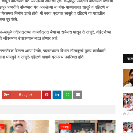
्चून बांधण्यात येत असलेल्या आणखी एका कोल्हापूर पध्दतीने बांधण्यात येणाऱ्या
हापूर पध्दतीने बांधण्यात येत असलेल्या या बंधा-याच्याबाबत सासुरे व दहिटणे या
गैरसमज निर्माण झाले होते. मी स्वतः प्रत्यक्ष सासुरे व दहिटणे या गावातील
समज दूर केले.
ामुळे नदीपात्राच्या कार्यक्षेत्रात येणाऱ्या राळेरास पासून ते सासुरे, दहिटणेच्या
यांचे जीवनमान उंचावण्यास मदत होणार आहे.
नगरसेवक विलास आप्पा रेनके, जलसंधारण विभाग सोलापूरचे मुख्य कार्यकारी
 धायगुडे व सासुरे-दहिटणे गावाचे ग्रामस्थ उपस्थित होते.
राज
Google+
Apr
पूर
सोलापूर