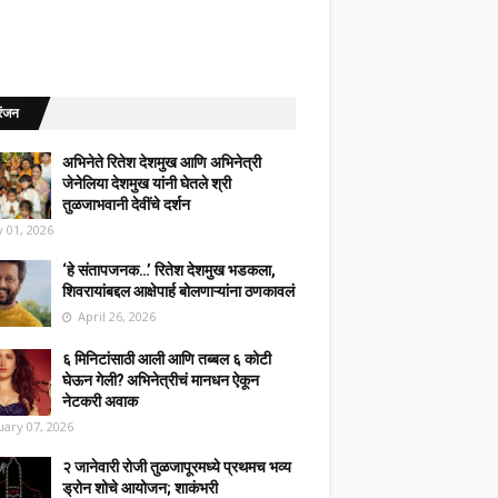
रंजन
अभिनेते रितेश देशमुख आणि अभिनेत्री
जेनेलिया देशमुख यांनी घेतले श्री
तुळजाभवानी देवींचे दर्शन
 01, 2026
‘हे संतापजनक…’ रितेश देशमुख भडकला,
शिवरायांबद्दल आक्षेपार्ह बोलणाऱ्यांना ठणकावलं
April 26, 2026
६ मिनिटांसाठी आली आणि तब्बल ६ कोटी
घेऊन गेली? अभिनेत्रीचं मानधन ऐकून
नेटकरी अवाक
uary 07, 2026
२ जानेवारी रोजी तुळजापूरमध्ये प्रथमच भव्य
ड्रोन शोचे आयोजन; शाकंभरी