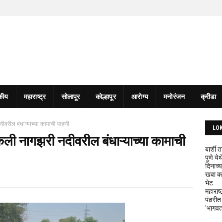
कीय
महाराष्ट्र
सोलापूर
कोल्हापूर
आरोग्य
मनोरंजन
क्रीडा
दीवरील बंधाऱ्याच्या कामाची पाहणी
LO
ेली नागझरी नदीवरील बंधाऱ्याच्या कामाची
बार्शी
पुणे य
दिनाच्य
खवा क्
भेट
महाराष्
पंढरीत
'भागवत 