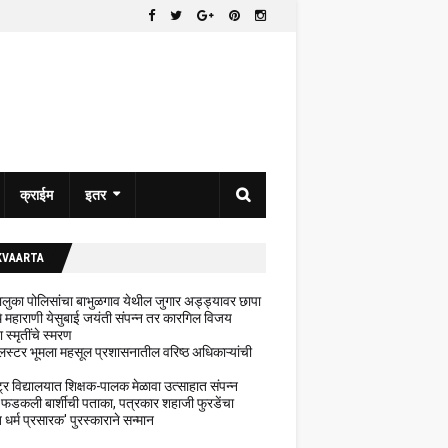
क्राईम
इतर
KVAARTA
 तालुका पोलिसांचा बाभुळगाव येथील जुगार अड्ड्यावर छापा
ेथे महाराणी येसुबाई जयंती संपन्न तर कारगिल विजय
ा स्मृतींचे स्मरण
लस्टर भूमला महसूल प्रशासनातील वरिष्ठ अधिकाऱ्यांची
ट्र विद्यालयात शिक्षक-पालक मेळावा उत्साहात संपन्न
 फडकली बार्शीची पताका, पत्रकार शहाजी फुरडेंचा
धर्म प्रसारक' पुरस्काराने सन्मान