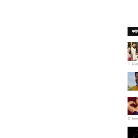
मनो
May
Jan