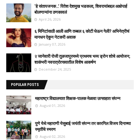
‘हे संतापजनक…’ रितेश देशमुख भडकला, शिवरायांबद्दल आक्षेपार्ह
बोलणाऱ्यांना ठणकावलं
April 26, 2026
६ मिनिटांसाठी आली आणि तब्बल ६ कोटी घेऊन गेली? अभिनेत्रीचं
मानधन ऐकून नेटकरी अवाक
January 07, 2026
२ जानेवारी रोजी तुळजापूरमध्ये प्रथमच भव्य ड्रोन शोचे आयोजन;
शाकंभरी नवरात्रोत्सवातील विशेष आकर्षण
December 24, 2025
POPULAR POSTS
महाराष्ट्र विद्यालयात शिक्षक-पालक मेळावा उत्साहात संपन्न
August 01, 2026
पुणे येथे महाराणी येसुबाई जयंती संपन्न तर कारगिल विजय दिनाच्या
स्मृतींचे स्मरण
August 02, 2026