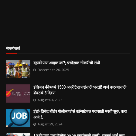
नोकरीवार्ता
दहावी पास आहात का?; परदेशात नोकरीची संधी
December 26, 2025
इंडियन बँकेमध्ये 1500 अप्रेंटिस पदांसाठी भरती! अर्ज करण्यासाठी
शेवटचे 3 दिवस
August 03, 2025
इंडो-तिबेट बॉर्डर पोलीस फोर्स कॉन्सटेबल पदासाठी भरती सुरु, करा
अर्ज.!.
August 29, 2024
10 वी पास! मध्य रेल्वेत २४२४ जागांसाठी भरती; आजचं अर्ज करा...