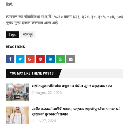
दिली.
त्यावरुन त्या चौघांविरुध्द भा.दं.वि. १८६० कलम ३२३, ३२४,
३४, ३४१, ५०४, ५०६
नुसार गुन्हा दाखल करण्यात आला
आहे.
Tags
सोलापूर
REACTIONS
YOU MAY LIKE THESE POSTS
बार्शी तालुका पोलिसांचा बाभुळगाव येथील जुगार अड्ड्यावर छापा
August 02, 2026
पंढरीत फडकली बार्शीची पताका, पत्रकार शहाजी फुरडेंचा 'भागवत धर्म
प्रसारक' पुरस्काराने सन्मान
July 27, 2026