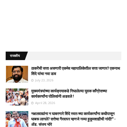
राजकीय
ठाकरेंची सत्ता असणारी एकमेव महापालिकेतील सत्ता जाणार? एकनाथ
शिंदे यांचा नवा डाव
July 23, 2026
मुख्यमंत्र्यांच्या कार्यक्रमाकडे निघालेल्या युवक काँग्रेसच्या
कार्यकर्त्यांना पोलिसांनी अडवले !
April 28, 2026
नक्षलवाद्यांना न घाबरणारे शिंदे स्वतःच्या कार्यकर्त्यांना कधीपासून
घाबरू लागले? सत्तेचा गैरवापर म्हणजे नव्या हुकूमशाहीची नांदी!" -
ॲड. संजय भोरे