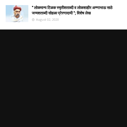
" लोकमान्य टिळक स्मृतीशताब्दी व लोकशाहीर अण्णाभाऊ साठे
जन्मशताब्दी सोहळा प्रेरणादायी "; विशेष लेख
August 02, 2020