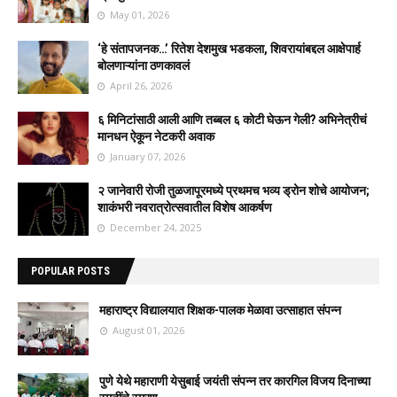
May 01, 2026
‘हे संतापजनक…’ रितेश देशमुख भडकला, शिवरायांबद्दल आक्षेपार्ह
बोलणाऱ्यांना ठणकावलं
April 26, 2026
६ मिनिटांसाठी आली आणि तब्बल ६ कोटी घेऊन गेली? अभिनेत्रीचं
मानधन ऐकून नेटकरी अवाक
January 07, 2026
२ जानेवारी रोजी तुळजापूरमध्ये प्रथमच भव्य ड्रोन शोचे आयोजन;
शाकंभरी नवरात्रोत्सवातील विशेष आकर्षण
December 24, 2025
POPULAR POSTS
महाराष्ट्र विद्यालयात शिक्षक-पालक मेळावा उत्साहात संपन्न
August 01, 2026
पुणे येथे महाराणी येसुबाई जयंती संपन्न तर कारगिल विजय दिनाच्या