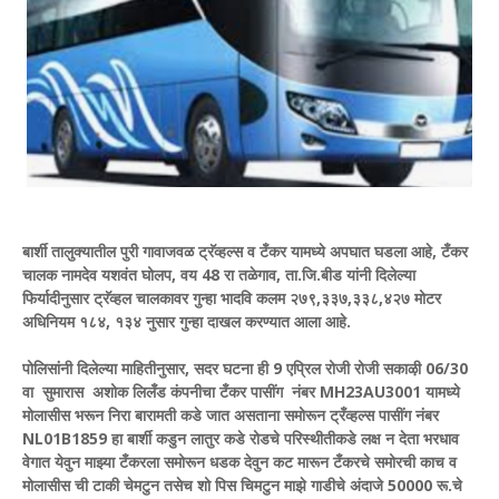
बार्शी तालुक्यातील पुरी गावाजवळ ट्रॅव्हल्स व टँकर यामध्ये अपघात घडला आहे, टँकर
चालक नामदेव यशवंत घोलप, वय 48 रा तळेगाव, ता.जि.बीड यांनी दिलेल्या
फिर्यादीनुसार ट्रॅव्हल चालकावर गुन्हा भादवि कलम २७९,३३७,३३८,४२७ मोटर
अधिनियम १८४, १३४ नुसार गुन्हा दाखल करण्यात आला आहे.
पोलिसांनी दिलेल्या माहितीनुसार, सदर घटना ही 9 एप्रिल रोजी रोजी सकाऴी 06/30
वा सुमारास अशोक लिलँड कंपनीचा टँकर पासींग नंबर MH23AU3001 यामध्ये
मोलासीस भरून निरा बारामती कडे जात असताना समोरून ट्रँव्हल्स पासींग नंबर
NL01B1859 हा बार्शी कडुन लातुर कडे रोडचे परिस्थीतीकडे लक्ष न देता भरधाव
वेगात येवुन माझ्या टँकरला समोरून धडक देवुन कट मारून टँकरचे समोरची काच व
मोलासीस ची टाकी चेमटुन तसेच शो पिस चिमटुन माझे गाडीचे अंदाजे 50000 रू.चे