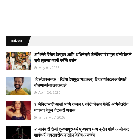
मनोरंजन
अभिनेते रितेश देशमुख आणि अभिनेत्री जेनेलिया देशमुख यांनी घेतले
श्री तुळजाभवानी देवींचे दर्शन
May 01, 2026
‘हे संतापजनक…’ रितेश देशमुख भडकला, शिवरायांबद्दल आक्षेपार्ह
बोलणाऱ्यांना ठणकावलं
April 26, 2026
६ मिनिटांसाठी आली आणि तब्बल ६ कोटी घेऊन गेली? अभिनेत्रीचं
मानधन ऐकून नेटकरी अवाक
January 07, 2026
२ जानेवारी रोजी तुळजापूरमध्ये प्रथमच भव्य ड्रोन शोचे आयोजन;
शाकंभरी नवरात्रोत्सवातील विशेष आकर्षण