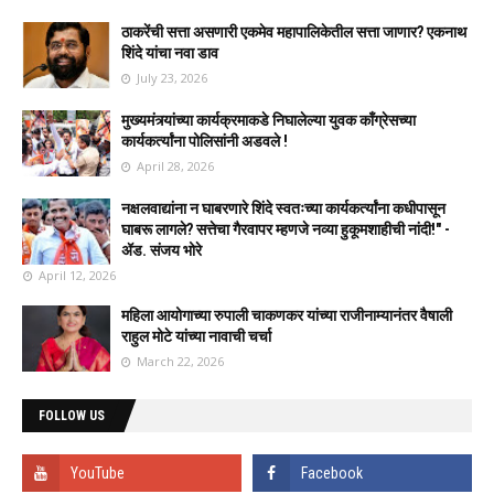
ठाकरेंची सत्ता असणारी एकमेव महापालिकेतील सत्ता जाणार? एकनाथ
शिंदे यांचा नवा डाव
July 23, 2026
मुख्यमंत्र्यांच्या कार्यक्रमाकडे निघालेल्या युवक काँग्रेसच्या
कार्यकर्त्यांना पोलिसांनी अडवले !
April 28, 2026
नक्षलवाद्यांना न घाबरणारे शिंदे स्वतःच्या कार्यकर्त्यांना कधीपासून
घाबरू लागले? सत्तेचा गैरवापर म्हणजे नव्या हुकूमशाहीची नांदी!" -
ॲड. संजय भोरे
April 12, 2026
महिला आयोगाच्या रुपाली चाकणकर यांच्या राजीनाम्यानंतर वैषाली
राहुल मोटे यांच्या नावाची चर्चा
March 22, 2026
FOLLOW US