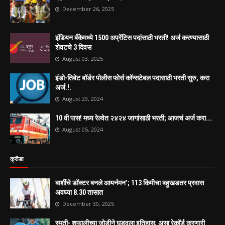
December 26, 2025
इंडियन बँकेमध्ये 1500 अप्रेंटिस पदांसाठी भरती! अर्ज करण्यासाठी
शेवटचे 3 दिवस
August 03, 2025
इंडो-तिबेट बॉर्डर पोलीस फोर्स कॉन्सटेबल पदासाठी भरती सुरु, करा
अर्ज.!.
August 29, 2024
10 वी पास! मध्य रेल्वेत २४२४ जागांसाठी भरती; आजचं अर्ज करा...
August 05, 2024
क्रीडा
बार्शीचे डॉक्टर बनले आयर्नमन’; 113 किमीचा बहुखडतर प्रवास
अवघ्या 8.30 तासात
December 30, 2025
स्मृती- शफालीच्या जोडीने घडवला इतिहास; असा रेकॉर्ड करणारी