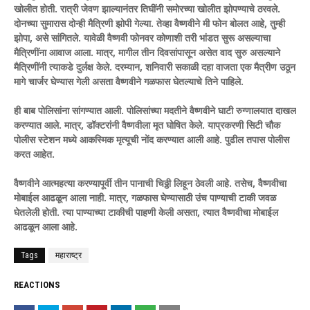
खोलीत होती. रात्री जेवण झाल्यानंतर तिघींनी समोरच्या खोलीत झोपण्याचे ठरवले.
दोनच्या सुमारास दोन्ही मैत्रिणी झोपी गेल्या. तेव्हा वैष्णवीने मी फोन बोलत आहे, तुम्ही
झोपा, असे सांगितले. यावेळी वैष्णवी फोनवर कोणाशी तरी भांडत सुरू असल्याचा
मैत्रिणींना आवाज आला. मात्र, मागील तीन दिवसांपासून असेत वाद सुरु असल्याने
मैत्रिणींनी त्याकडे दुर्लक्ष केले. दरम्यान, शनिवारी सकाळी दहा वाजता एक मैत्रीण उठून
मागे चार्जर घेण्यास गेली असता वैष्णवीने गळफास घेतल्याचे तिने पाहिले.
ही बाब पोलिसांना सांगण्यात आली. पोलिसांच्या मदतीने वैष्णवीने घाटी रुग्णालयात दाखल
करण्यात आले. मात्र, डॉक्टरांनी वैष्णवीला मृत घोषित केले. याप्रकरणी सिटी चौक
पोलीस स्टेशन मध्ये आकस्मिक मृत्यूची नोंद करण्यात आली आहे. पुढील तपास पोलीस
करत आहेत.
वैष्णवीने आत्महत्या करण्यापूर्वी तीन पानाची चिठ्ठी लिहून ठेवली आहे. तसेच, वैष्णवीचा
मोबाईल आढळून आला नाही. मात्र, गळफास घेण्यासाठी उंच पाण्याची टाकी जवळ
घेतलेली होती. त्या पाण्याच्या टाकीची पाहणी केली असता, त्यात वैष्णवीचा मोबाईल
आढळून आला आहे.
Tags
महाराष्ट्र
REACTIONS