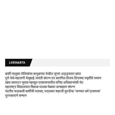
LOKVAARTA
बार्शी तालुका पोलिसांचा बाभुळगाव येथील जुगार अड्ड्यावर छापा
पुणे येथे महाराणी येसुबाई जयंती संपन्न तर कारगिल विजय दिनाच्या स्मृतींचे स्मरण
खवा क्लस्टर भूमला महसूल प्रशासनातील वरिष्ठ अधिकाऱ्यांची भेट
महाराष्ट्र विद्यालयात शिक्षक-पालक मेळावा उत्साहात संपन्न
पंढरीत फडकली बार्शीची पताका, पत्रकार शहाजी फुरडेंचा 'भागवत धर्म प्रसारक'
पुरस्काराने सन्मान