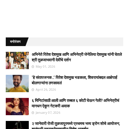
मनोरंजन
अभिनेते रितेश देशमुख आणि अभिनेत्री जेनेलिया देशमुख यांनी घेतले
श्री तुळजाभवानी देवींचे दर्शन
May 01, 2026
‘हे संतापजनक…’ रितेश देशमुख भडकला, शिवरायांबद्दल आक्षेपार्ह
बोलणाऱ्यांना ठणकावलं
April 26, 2026
६ मिनिटांसाठी आली आणि तब्बल ६ कोटी घेऊन गेली? अभिनेत्रीचं
मानधन ऐकून नेटकरी अवाक
January 07, 2026
२ जानेवारी रोजी तुळजापूरमध्ये प्रथमच भव्य ड्रोन शोचे आयोजन;
शाकंभरी नवरात्रोत्सवातील विशेष आकर्षण