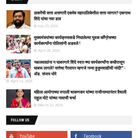
ठाकरेंची सत्ता असणारी एकमेव महापालिकेतील सत्ता जाणार? एकनाथ
शिंदे यांचा नवा डाव
July 23, 2026
मुख्यमंत्र्यांच्या कार्यक्रमाकडे निघालेल्या युवक काँग्रेसच्या
कार्यकर्त्यांना पोलिसांनी अडवले !
April 28, 2026
नक्षलवाद्यांना न घाबरणारे शिंदे स्वतःच्या कार्यकर्त्यांना कधीपासून
घाबरू लागले? सत्तेचा गैरवापर म्हणजे नव्या हुकूमशाहीची नांदी!" -
ॲड. संजय भोरे
April 12, 2026
महिला आयोगाच्या रुपाली चाकणकर यांच्या राजीनाम्यानंतर वैषाली
राहुल मोटे यांच्या नावाची चर्चा
March 22, 2026
FOLLOW US