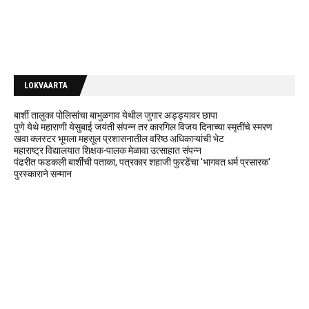
LOKVAARTA
बार्शी तालुका पोलिसांचा बाभुळगाव येथील जुगार अड्ड्यावर छापा
पुणे येथे महाराणी येसुबाई जयंती संपन्न तर कारगिल विजय दिनाच्या स्मृतींचे स्मरण
खवा क्लस्टर भूमला महसूल प्रशासनातील वरिष्ठ अधिकाऱ्यांची भेट
महाराष्ट्र विद्यालयात शिक्षक-पालक मेळावा उत्साहात संपन्न
पंढरीत फडकली बार्शीची पताका, पत्रकार शहाजी फुरडेंचा 'भागवत धर्म प्रसारक'
पुरस्काराने सन्मान