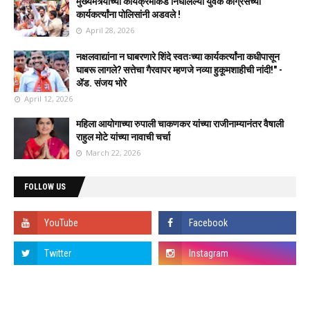
मुख्यमंत्र्यांच्या कार्यक्रमाकडे निघालेल्या युवक काँग्रेसच्या
कार्यकर्त्यांना पोलिसांनी अडवले !
April 28, 2026
नक्षलवाद्यांना न घाबरणारे शिंदे स्वतःच्या कार्यकर्त्यांना कधीपासून
घाबरू लागले? सत्तेचा गैरवापर म्हणजे नव्या हुकूमशाहीची नांदी!" -
ॲड. संजय भोरे
April 12, 2026
महिला आयोगाच्या रुपाली चाकणकर यांच्या राजीनाम्यानंतर वैषाली
राहुल मोटे यांच्या नावाची चर्चा
March 22, 2026
FOLLOW US