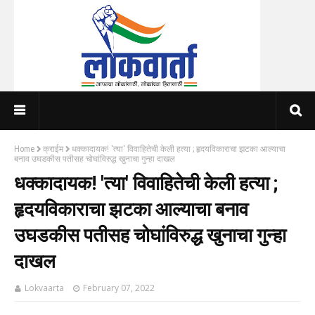
Home
क्राईम
धक्कादायक! 'त्या' विवाहितेची केली हत्या ; हृदयविकाराचा झटका आल्याचा
बनाव उघडकीस पतीसह चोघांविरुद्ध खुनाचा गुन्हा दाखल
धक्कादायक! 'त्या' विवाहितेची केली हत्या ;
हृदयविकाराचा झटका आल्याचा बनाव
उघडकीस पतीसह चोघांविरुद्ध खुनाचा गुन्हा
दाखल
Lokvaarta
February 07, 2022