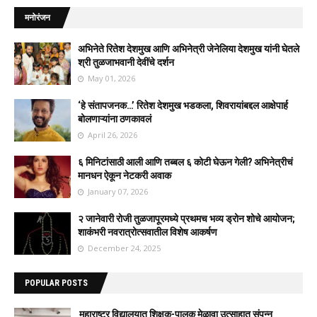
मनोरंजन
अभिनेते रितेश देशमुख आणि अभिनेत्री जेनेलिया देशमुख यांनी घेतले
श्री तुळजाभवानी देवींचे दर्शन
May 01, 2026
‘हे संतापजनक…’ रितेश देशमुख भडकला, शिवरायांबद्दल आक्षेपार्ह
बोलणाऱ्यांना ठणकावलं
April 26, 2026
६ मिनिटांसाठी आली आणि तब्बल ६ कोटी घेऊन गेली? अभिनेत्रीचं
मानधन ऐकून नेटकरी अवाक
January 07, 2026
२ जानेवारी रोजी तुळजापूरमध्ये प्रथमच भव्य ड्रोन शोचे आयोजन;
शाकंभरी नवरात्रोत्सवातील विशेष आकर्षण
December 24, 2025
POPULAR POSTS
महाराष्ट्र विद्यालयात शिक्षक-पालक मेळावा उत्साहात संपन्न