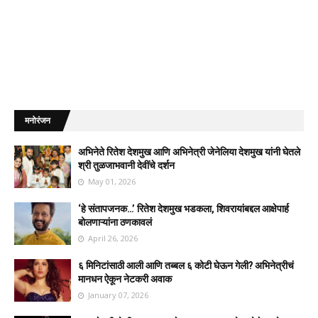
मनोरंजन
अभिनेते रितेश देशमुख आणि अभिनेत्री जेनेलिया देशमुख यांनी घेतले
श्री तुळजाभवानी देवींचे दर्शन
May 01, 2026
‘हे संतापजनक…’ रितेश देशमुख भडकला, शिवरायांबद्दल आक्षेपार्ह
बोलणाऱ्यांना ठणकावलं
April 26, 2026
६ मिनिटांसाठी आली आणि तब्बल ६ कोटी घेऊन गेली? अभिनेत्रीचं
मानधन ऐकून नेटकरी अवाक
January 07, 2026