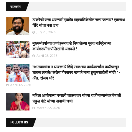
राजकीय
ठाकरेंची सत्ता असणारी एकमेव महापालिकेतील सत्ता जाणार? एकनाथ
शिंदे यांचा नवा डाव
July 23, 2026
मुख्यमंत्र्यांच्या कार्यक्रमाकडे निघालेल्या युवक काँग्रेसच्या
कार्यकर्त्यांना पोलिसांनी अडवले !
April 28, 2026
नक्षलवाद्यांना न घाबरणारे शिंदे स्वतःच्या कार्यकर्त्यांना कधीपासून
घाबरू लागले? सत्तेचा गैरवापर म्हणजे नव्या हुकूमशाहीची नांदी!" -
ॲड. संजय भोरे
April 12, 2026
महिला आयोगाच्या रुपाली चाकणकर यांच्या राजीनाम्यानंतर वैषाली
राहुल मोटे यांच्या नावाची चर्चा
March 22, 2026
FOLLOW US