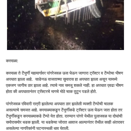
करमाळा:
करमाळा ते टेंभुर्णी महामार्गावर पांगरेजवळ ऊस घेऊन जाणारा ट्रॅक्टर व टेंम्पोचा भीषण
अपघात झाला आहे. साडेनऊ वाजताच्या सुमारास हा अपघात झाला असून यामध्ये
एकजण जागीच ठार झाला आहे. त्याचे नाव समजू शकले नाही. हा अपघात एवढा भीषण
होता की अपघातानंतर ट्रॅक्टरचे मागचे मोठे चाक तुटून पडले होते.
पांगरेजवळ रविवारी रात्री झालेल्या अपघात ठार झालेली व्यक्ती टेंम्पोची चालक
असल्याचे समजत आहे. करमाळ्याकडून टेंभुर्णीकडे ट्रॅक्टर ऊस घेऊन जात होता तर
टेंभुर्णीकडून करमाळ्याकडे टेंम्पो येत होता. दरम्यान पांगरे येथील पुलाजवळ या दोघांची
समोरासमोर धडक झाली. या धडकेचा जोरात आवाज आल्यानंतर तेथील काही अंतरावर
असलेल्या नागरिकांनी घटनास्थळी धाव घेतली.