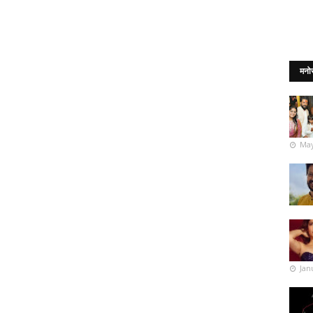
मनो
May
Jan