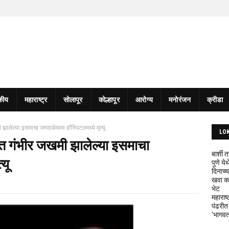
कीय
महाराष्ट्र
सोलापूर
कोल्हापूर
आरोग्य
मनोरंजन
क्रीडा
 झालेल्या इसमाचा जगदाळेमामा हॉस्पिटलमध्ये मृत्यू
LO
केत गंभीर जखमी झालेल्या इसमाचा
बार्शी
यू
पुणे य
दिनाच्य
खवा क्
भेट
महाराष्
पंढरीत
'भागवत 