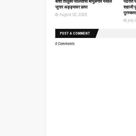
बार्शी तालुका पोलिसांचा बाभुळगाव येथील
पंढरीत 
जुगार अड्ड्यावर छापा
शहाजी फु
पुरस्कार
August 02, 2026
July 
POST A COMMENT
0 Comments