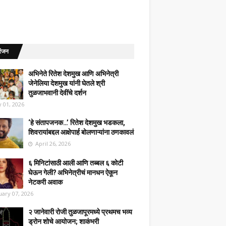
रंजन
अभिनेते रितेश देशमुख आणि अभिनेत्री
जेनेलिया देशमुख यांनी घेतले श्री
तुळजाभवानी देवींचे दर्शन
 01, 2026
‘हे संतापजनक…’ रितेश देशमुख भडकला,
शिवरायांबद्दल आक्षेपार्ह बोलणाऱ्यांना ठणकावलं
April 26, 2026
६ मिनिटांसाठी आली आणि तब्बल ६ कोटी
घेऊन गेली? अभिनेत्रीचं मानधन ऐकून
नेटकरी अवाक
uary 07, 2026
२ जानेवारी रोजी तुळजापूरमध्ये प्रथमच भव्य
ड्रोन शोचे आयोजन; शाकंभरी