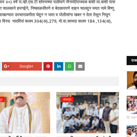
 (वय ४०) वर्षे रा.व्ही.एस.टी शोरुमच्या पाठीमागे जैनमंदीराजवळ बार्शी ता.बार्शी यास
ात चालकाने हयगईने, निष्काळजीपणे व बेदकारपणे वाहन चालवुन मयत नामे विष्णु
वाखान्यात उपचाराकरीता घेवुन न जात व पोलीसांना खबर न देता तेथुन निघुन
लका विरुद्द भादविसं कलम 304(अ),279, मो.वा.कायदा कलम 184 ,134(अ),
राज
Google+
पूर
सोलापूर
Apr