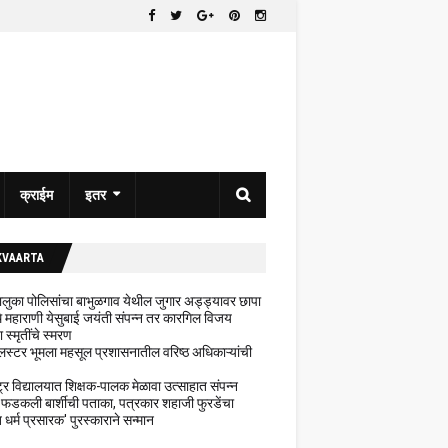
क्राईम
इतर
KVAARTA
 तालुका पोलिसांचा बाभुळगाव येथील जुगार अड्ड्यावर छापा
ेथे महाराणी येसुबाई जयंती संपन्न तर कारगिल विजय
ा स्मृतींचे स्मरण
लस्टर भूमला महसूल प्रशासनातील वरिष्ठ अधिकाऱ्यांची
ट्र विद्यालयात शिक्षक-पालक मेळावा उत्साहात संपन्न
 फडकली बार्शीची पताका, पत्रकार शहाजी फुरडेंचा
धर्म प्रसारक' पुरस्काराने सन्मान