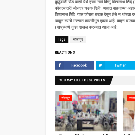
कुर्डुवाडी रोड बार्शी येथे इसम नामे विष्णु विश्वनाथ शिंदे
कोणत्यातरी जोरदार धडक दिली. अज्ञात वाहनाच्या अज्ञ
विश्वनाथ शिंदे यास जोरात धडक देवुन तेथे न थांबता द
जावुन त्याचे मरणास कारणीभुत झाला आहे. वाहन चा
(ब)प्रमाणे गुन्हा दाखल करण्यात आला आहे.
Tags
सोलापूर
REACTIONS
Facebook
Twitter
YOU MAY LIKE THESE POSTS
सोलापूर
सोला