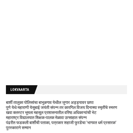
LOKVAARTA
बार्शी तालुका पोलिसांचा बाभुळगाव येथील जुगार अड्ड्यावर छापा
पुणे येथे महाराणी येसुबाई जयंती संपन्न तर कारगिल विजय दिनाच्या स्मृतींचे स्मरण
खवा क्लस्टर भूमला महसूल प्रशासनातील वरिष्ठ अधिकाऱ्यांची भेट
महाराष्ट्र विद्यालयात शिक्षक-पालक मेळावा उत्साहात संपन्न
पंढरीत फडकली बार्शीची पताका, पत्रकार शहाजी फुरडेंचा 'भागवत धर्म प्रसारक'
पुरस्काराने सन्मान