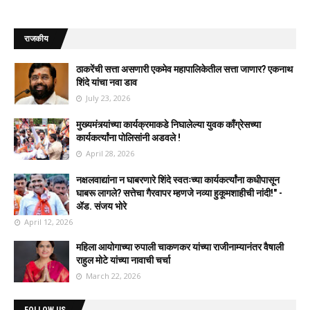
राजकीय
ठाकरेंची सत्ता असणारी एकमेव महापालिकेतील सत्ता जाणार? एकनाथ
शिंदे यांचा नवा डाव
July 23, 2026
मुख्यमंत्र्यांच्या कार्यक्रमाकडे निघालेल्या युवक काँग्रेसच्या
कार्यकर्त्यांना पोलिसांनी अडवले !
April 28, 2026
नक्षलवाद्यांना न घाबरणारे शिंदे स्वतःच्या कार्यकर्त्यांना कधीपासून
घाबरू लागले? सत्तेचा गैरवापर म्हणजे नव्या हुकूमशाहीची नांदी!" -
ॲड. संजय भोरे
April 12, 2026
महिला आयोगाच्या रुपाली चाकणकर यांच्या राजीनाम्यानंतर वैषाली
राहुल मोटे यांच्या नावाची चर्चा
March 22, 2026