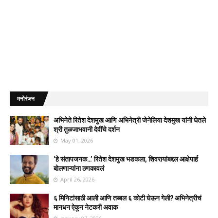
मनोरंजन
अभिनेते रितेश देशमुख आणि अभिनेत्री जेनेलिया देशमुख यांनी घेतले
श्री तुळजाभवानी देवींचे दर्शन
May 01, 2026
‘हे संतापजनक…’ रितेश देशमुख भडकला, शिवरायांबद्दल आक्षेपार्ह
बोलणाऱ्यांना ठणकावलं
April 26, 2026
६ मिनिटांसाठी आली आणि तब्बल ६ कोटी घेऊन गेली? अभिनेत्रीचं
मानधन ऐकून नेटकरी अवाक